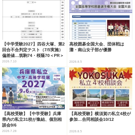
【中学受験2027】四谷大塚、第2
高校囲碁全国大会、団体戦は
回合不合判定テスト（7/5実施）
灘・南山女子部が優勝
偏差値…筑駒74・桜蔭70＜PR＞
2026.7.10
2026.8.5
【高校受験】【中学受験】兵庫
【高校受験】横須賀の私立4校が
県内の私立31校が集結、個別相
参加…合同相談会10/12
談会9/6
2026.7.28
2026.8.5