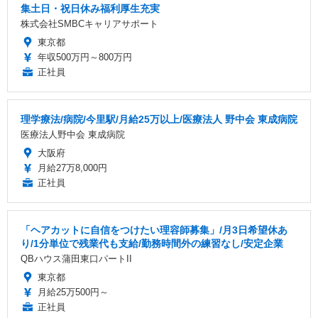
集土日・祝日休み福利厚生充実
株式会社SMBCキャリアサポート
東京都
年収500万円～800万円
正社員
理学療法/病院/今里駅/月給25万以上/医療法人 野中会 東成病院
医療法人野中会 東成病院
大阪府
月給27万8,000円
正社員
「ヘアカットに自信をつけたい理容師募集」/月3日希望休あ
り/1分単位で残業代も支給/勤務時間外の練習なし/安定企業
QBハウス蒲田東口パートII
東京都
月給25万500円～
正社員