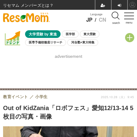
リセマム メンバーズ
Language
JP
/
CN
menu
search
大学受験 by 東進
医学部
東大受験
医専予備校徹底リサーチ
河合塾×東大特集
親子で考える大学選び
高校受験
中学受験
小学校受験
advertisement
共通テスト
夏休み
8月開催学校説明会・相談会
8月開催イベント・WS
全国公立高校 過去問
人気記事
自由研究教材（小学生向け）
自由研究教材（中学生向け）
ランキング
教育イベント
小学生
2025.10.28（火） 9:45
Out of KidZania「ロボフェス」愛知12/13-14 5
枚目の写真・画像