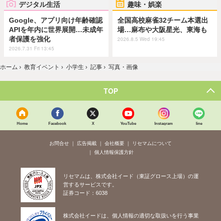
デジタル生活
趣味・娯楽
Google、アプリ向け年齢確認
全国高校麻雀32チーム本選出
APIを年内に世界展開…未成年
場…麻布や大阪星光、東海も
者保護を強化
2026.8.5 Wed 19:45
2026.7.31 Fri 13:45
ホーム
›
教育イベント
›
小学生
›
記事
›
写真・画像
TOP
Home
Facebook
X
YouTube
Instagram
line
お問合せ
広告掲載
会社概要
リセマムについて
個人情報保護方針
リセマムは、株式会社イード（東証グロース上場）の運
営するサービスです。
証券コード：6038
株式会社イードは、個人情報の適切な取扱いを行う事業