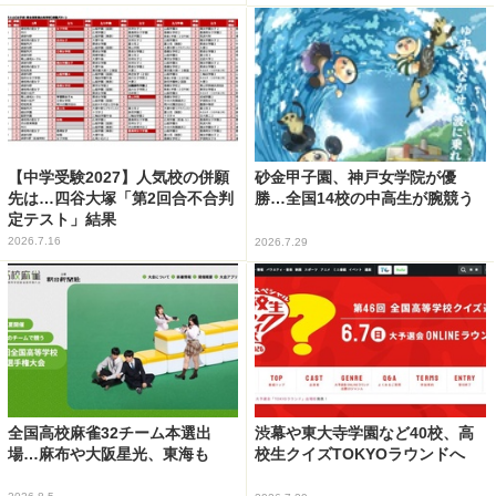
【中学受験2027】人気校の併願
砂金甲子園、神戸女学院が優
先は…四谷大塚「第2回合不合判
勝…全国14校の中高生が腕競う
定テスト」結果
2026.7.16
2026.7.29
全国高校麻雀32チーム本選出
渋幕や東大寺学園など40校、高
場…麻布や大阪星光、東海も
校生クイズTOKYOラウンドへ