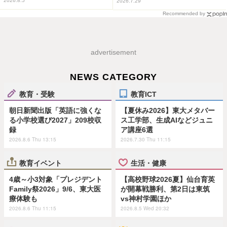
2026.8.5
2026.7.29
Recommended by
advertisement
NEWS CATEGORY
教育・受験
教育ICT
朝日新聞出版「英語に強くな
【夏休み2026】東大メタバー
る小学校選び2027」209校収
ス工学部、生成AIなどジュニ
録
ア講座6選
2026.8.6 Thu 13:15
2026.7.30 Thu 11:15
教育イベント
生活・健康
4歳～小3対象「プレジデント
【高校野球2026夏】仙台育英
Family祭2026」9/6、東大医
が開幕戦勝利、第2日は東筑
療体験も
vs神村学園ほか
2026.8.6 Thu 11:15
2026.8.5 Wed 20:32