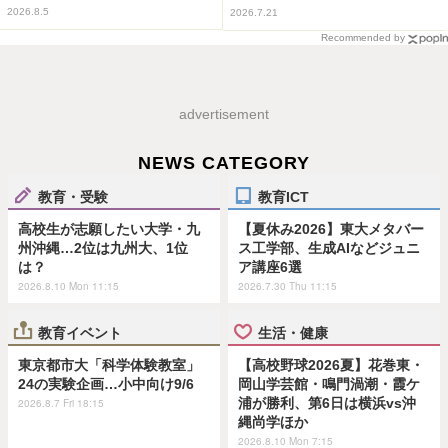
2026.8.5
2026.7.21
Recommended by
advertisement
NEWS CATEGORY
教育・受験
教育ICT
高校生が志願したい大学・九
【夏休み2026】東大メタバー
州沖縄…2位は九州大、1位
ス工学部、生成AIなどジュニ
は？
ア講座6選
2026.8.10 Mon 11:15
2026.7.30 Thu 11:15
教育イベント
生活・健康
東京都市大「科学体験教室」
【高校野球2026夏】花巻東・
24の実験企画…小中向け9/6
岡山学芸館・鳴門渦潮・霞ケ
浦が勝利、第6日は横浜vs沖
2026.8.7 Fri 18:15
縄尚学ほか
2026.8.10 Mon 7:15