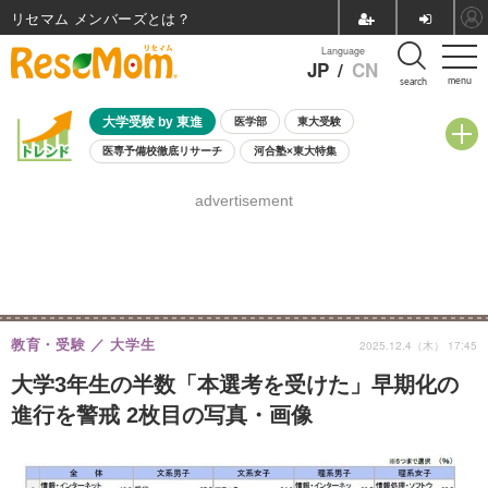
リセマム メンバーズ
Language
JP
/
CN
menu
search
大学受験 by 東進
医学部
東大受験
医専予備校徹底リサーチ
河合塾×東大特集
親子で考える大学選び
高校受験
中学受験
小学校受験
advertisement
共通テスト
夏休み
8月開催学校説明会・相談会
8月開催イベント・WS
全国公立高校 過去問
人気記事
自由研究教材（小学生向け）
自由研究教材（中学生向け）
ランキング
教育・受験
大学生
2025.12.4（木） 17:45
大学3年生の半数「本選考を受けた」早期化の
進行を警戒 2枚目の写真・画像