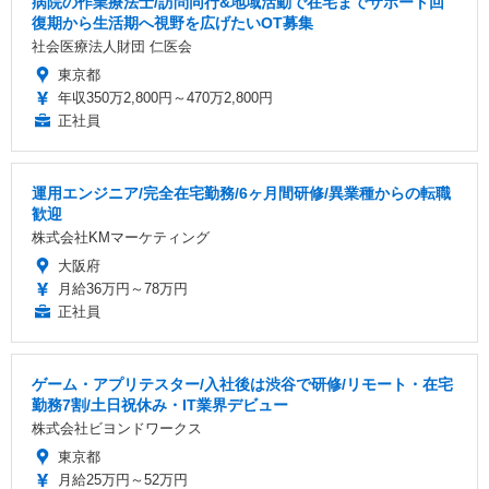
病院の作業療法士/訪問同行&地域活動で在宅までサポート回
復期から生活期へ視野を広げたいOT募集
社会医療法人財団 仁医会
東京都
年収350万2,800円～470万2,800円
正社員
運用エンジニア/完全在宅勤務/6ヶ月間研修/異業種からの転職
歓迎
株式会社KMマーケティング
大阪府
月給36万円～78万円
正社員
ゲーム・アプリテスター/入社後は渋谷で研修/リモート・在宅
勤務7割/土日祝休み・IT業界デビュー
株式会社ビヨンドワークス
東京都
月給25万円～52万円