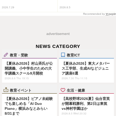
2026.7.29
2026.8.5
Recommended by
advertisement
NEWS CATEGORY
教育・受験
教育ICT
【夏休み2026】村山斉氏が公
【夏休み2026】東大メタバー
開講義、小中学生のための大
ス工学部、生成AIなどジュニ
学講義スクール9月開校
ア講座6選
2026.8.6 Thu 19:15
2026.7.30 Thu 11:15
教育イベント
生活・健康
【夏休み2026】ピアノ未経験
【高校野球2026夏】仙台育英
でも楽しめる「AI Duo
が開幕戦勝利、第2日は東筑
Piano」横浜みなとみらい
vs神村学園ほか
8/31まで
2026.8.5 Wed 20:32