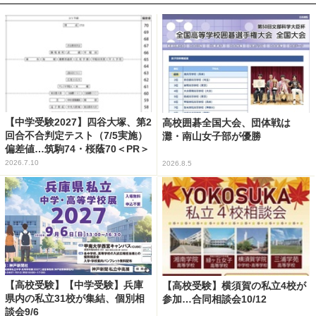
【中学受験2027】四谷大塚、第2
高校囲碁全国大会、団体戦は
回合不合判定テスト（7/5実施）
灘・南山女子部が優勝
偏差値…筑駒74・桜蔭70＜PR＞
2026.7.10
2026.8.5
【高校受験】【中学受験】兵庫
【高校受験】横須賀の私立4校が
県内の私立31校が集結、個別相
参加…合同相談会10/12
談会9/6