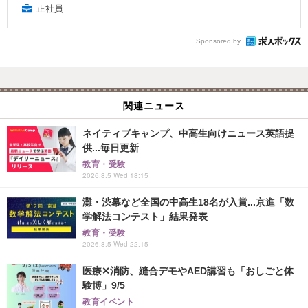
正社員
Sponsored by
関連ニュース
ネイティブキャンプ、中高生向けニュース英語提
供...毎日更新
教育・受験
2026.8.5 Wed 18:15
灘・渋幕など全国の中高生18名が入賞...京進「数
学解法コンテスト」結果発表
教育・受験
2026.8.5 Wed 22:15
医療✕消防、縫合デモやAED講習も「おしごと体
験博」9/5
教育イベント