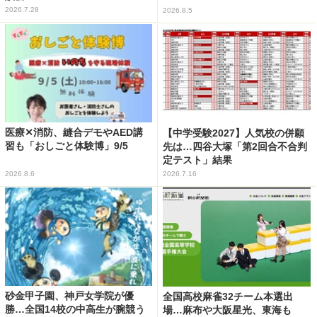
2026.7.28
2026.8.5
医療✕消防、縫合デモやAED講
【中学受験2027】人気校の併願
習も「おしごと体験博」9/5
先は…四谷大塚「第2回合不合判
定テスト」結果
2026.8.6
2026.7.16
砂金甲子園、神戸女学院が優
全国高校麻雀32チーム本選出
勝…全国14校の中高生が腕競う
場…麻布や大阪星光、東海も