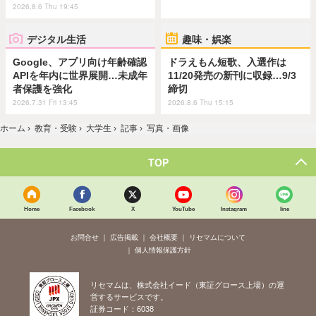
2026.8.6 Thu 19:45
デジタル生活
趣味・娯楽
Google、アプリ向け年齢確認
ドラえもん短歌、入選作は
APIを年内に世界展開…未成年
11/20発売の新刊に収録…9/3
者保護を強化
締切
2026.7.31 Fri 13:45
2026.8.6 Thu 15:15
ホーム
›
教育・受験
›
大学生
›
記事
›
写真・画像
TOP
Home
Facebook
X
YouTube
Instagram
line
お問合せ
広告掲載
会社概要
リセマムについて
個人情報保護方針
リセマムは、株式会社イード（東証グロース上場）の運
営するサービスです。
証券コード：6038