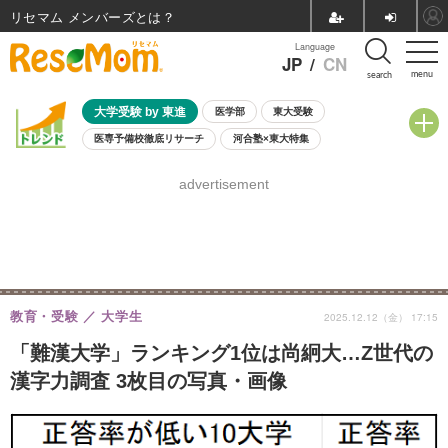
リセマム メンバーズ
Language
JP
/
CN
menu
search
大学受験 by 東進
医学部
東大受験
医専予備校徹底リサーチ
河合塾×東大特集
親子で考える大学選び
高校受験
中学受験
小学校受験
advertisement
共通テスト
夏休み
8月開催学校説明会・相談会
8月開催イベント・WS
全国公立高校 過去問
人気記事
自由研究教材（小学生向け）
自由研究教材（中学生向け）
ランキング
教育・受験
大学生
2025.12.12（金） 17:15
「難漢大学」ランキング1位は尚絅大…Z世代の
漢字力調査 3枚目の写真・画像