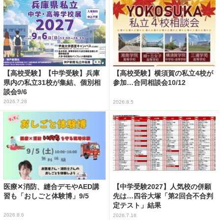
【高校受験】【中学受験】兵庫
【高校受験】横須賀の私立4校が
県内の私立31校が集結、個別相
参加…合同相談会10/12
談会9/6
2026.7.28
2026.8.5
医療✕消防、縫合デモやAED講
【中学受験2027】人気校の併願
習も「おしごと体験博」9/5
先は…四谷大塚「第2回合不合判
定テスト」結果
2026.8.6
2026.7.16