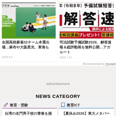
全国高校麻雀32チーム本選出
司法試験予備試験2026、解答速
場…麻布や大阪星光、東海も
報＆総評動画を無料公開…アガ
ルート
2026.8.5
2026.7.21
Recommended by
advertisement
NEWS CATEGORY
教育・受験
教育ICT
台湾の名門男子校の青春を描
【夏休み2026】東大メタバー