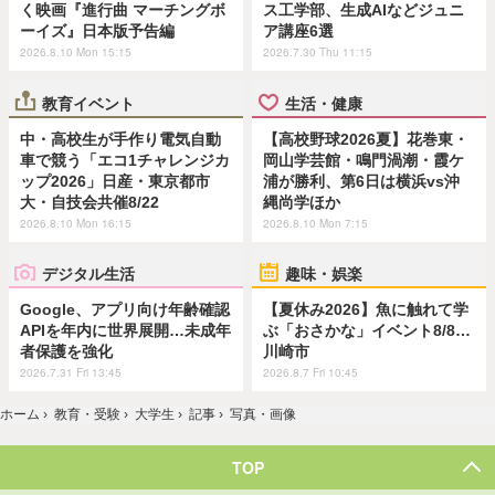
く映画『進行曲 マーチングボ
ス工学部、生成AIなどジュニ
ーイズ』日本版予告編
ア講座6選
2026.8.10 Mon 15:15
2026.7.30 Thu 11:15
教育イベント
生活・健康
中・高校生が手作り電気自動
【高校野球2026夏】花巻東・
車で競う「エコ1チャレンジカ
岡山学芸館・鳴門渦潮・霞ケ
ップ2026」日産・東京都市
浦が勝利、第6日は横浜vs沖
大・自技会共催8/22
縄尚学ほか
2026.8.10 Mon 16:15
2026.8.10 Mon 7:15
デジタル生活
趣味・娯楽
Google、アプリ向け年齢確認
【夏休み2026】魚に触れて学
APIを年内に世界展開…未成年
ぶ「おさかな」イベント8/8…
者保護を強化
川崎市
2026.7.31 Fri 13:45
2026.8.7 Fri 10:45
ホーム
›
教育・受験
›
大学生
›
記事
›
写真・画像
TOP