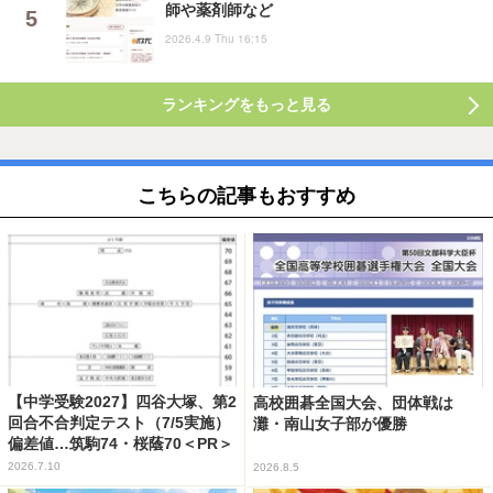
師や薬剤師など
2026.4.9 Thu 16:15
ランキングをもっと見る
こちらの記事もおすすめ
【中学受験2027】四谷大塚、第2
高校囲碁全国大会、団体戦は
回合不合判定テスト（7/5実施）
灘・南山女子部が優勝
偏差値…筑駒74・桜蔭70＜PR＞
2026.7.10
2026.8.5