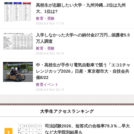
高校生が志願したい大学・九州沖縄...2位は九州
大、1位は?
教育・受験
2026.8.9 Sun 17:15
入学しなかった大学への納付金27万円...保護者5.5
万人調査
教育・受験
2026.8.9 Sun 16:15
中・高校生が手作り電気自動車で競う「エコ1チャ
レンジカップ2026」日産・東京都市大・自技会共
催8/22
教育イベント
2026.8.9 Sun 22:15
大学生アクセスランキング
司法試験2026、短答式の合格率79.3％…早大
など大学院別結果も