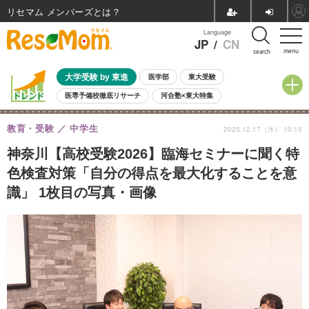
リセマム メンバーズ
Language
JP
/
CN
menu
search
大学受験 by 東進
医学部
東大受験
医専予備校徹底リサーチ
河合塾×東大特集
親子で考える大学選び
高校受験
中学受験
小学校受験
教育・受験
中学生
2025.12.17（水） 10:15
共通テスト
夏休み
8月開催学校説明会・相談会
8月開催イベント・WS
全国公立高校 過去問
人気記事
神奈川【高校受験2026】臨海セミナーに聞く特
自由研究教材（小学生向け）
自由研究教材（中学生向け）
ランキング
色検査対策「自分の得点を最大化することを意
識」 1枚目の写真・画像