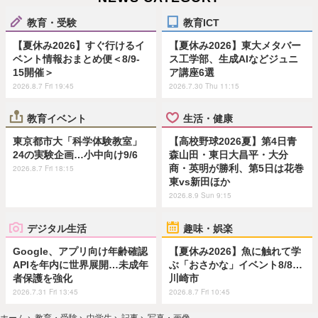
教育・受験
教育ICT
【夏休み2026】すぐ行けるイ
【夏休み2026】東大メタバー
ベント情報おまとめ便＜8/9-
ス工学部、生成AIなどジュニ
15開催＞
ア講座6選
2026.8.7 Fri 19:45
2026.7.30 Thu 11:15
教育イベント
生活・健康
東京都市大「科学体験教室」
【高校野球2026夏】第4日青
24の実験企画…小中向け9/6
森山田・東日大昌平・大分
商・英明が勝利、第5日は花巻
2026.8.7 Fri 18:15
東vs新田ほか
2026.8.9 Sun 9:15
デジタル生活
趣味・娯楽
Google、アプリ向け年齢確認
【夏休み2026】魚に触れて学
APIを年内に世界展開…未成年
ぶ「おさかな」イベント8/8…
者保護を強化
川崎市
2026.7.31 Fri 13:45
2026.8.7 Fri 10:45
ホーム
›
教育・受験
›
中学生
›
記事
›