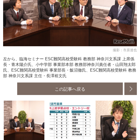
撮影：市原達也
左から、臨海セミナー ESC難関高校受験科 教務部 神奈川文系課 上席係
長・青木陽介氏、小中学部 事業部本部 教務部神奈川責任者・山田翔太郎
氏、ESC難関高校受験科 事業部長・飯沼徹氏、ESC難関高校受験科 教務
部 神奈川文系課 主任・長澤裕文氏
この記事へ戻る