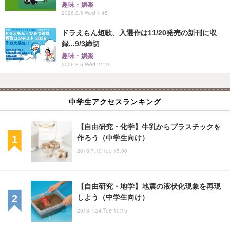
趣味・娯楽
2026.8.5 Wed 1:45
ドラえもん短歌、入選作は11/20発売の新刊に収
録...9/3締切
趣味・娯楽
2026.8.5 Wed 21:15
中学生アクセスランキング
【自由研究・化学】牛乳からプラスチックを
作ろう（中学生向け）
2018.7.10 Tue 15:00
【自由研究・地学】地震の液状化現象を再現
しよう（中学生向け）
2018.7.24 Tue 10:15