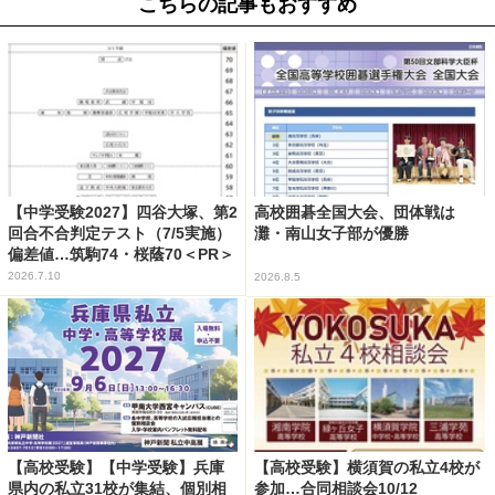
こちらの記事もおすすめ
【中学受験2027】四谷大塚、第2
高校囲碁全国大会、団体戦は
回合不合判定テスト（7/5実施）
灘・南山女子部が優勝
偏差値…筑駒74・桜蔭70＜PR＞
2026.7.10
2026.8.5
【高校受験】【中学受験】兵庫
【高校受験】横須賀の私立4校が
県内の私立31校が集結、個別相
参加…合同相談会10/12