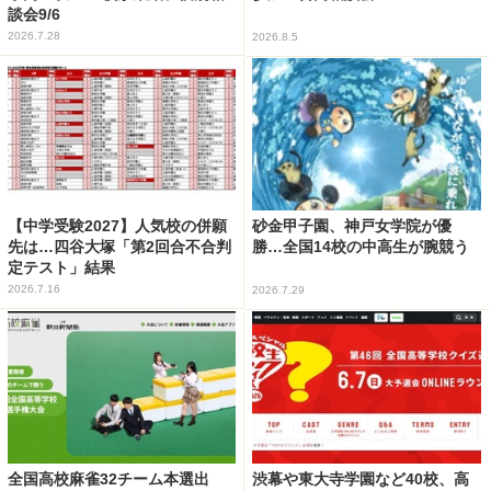
談会9/6
2026.7.28
2026.8.5
【中学受験2027】人気校の併願
砂金甲子園、神戸女学院が優
先は…四谷大塚「第2回合不合判
勝…全国14校の中高生が腕競う
定テスト」結果
2026.7.16
2026.7.29
全国高校麻雀32チーム本選出
渋幕や東大寺学園など40校、高