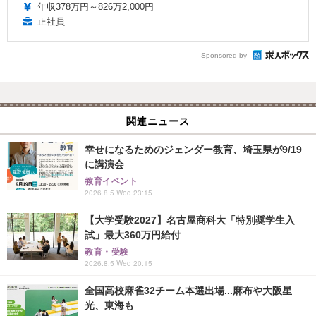
年収378万円～826万2,000円
正社員
Sponsored by
関連ニュース
幸せになるためのジェンダー教育、埼玉県が9/19
に講演会
教育イベント
2026.8.5 Wed 23:15
【大学受験2027】名古屋商科大「特別奨学生入
試」最大360万円給付
教育・受験
2026.8.5 Wed 20:15
全国高校麻雀32チーム本選出場...麻布や大阪星
光、東海も