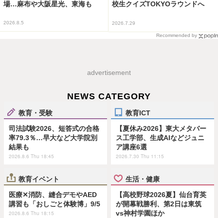
場…麻布や大阪星光、東海も
校生クイズTOKYOラウンドへ
2026.8.5
2026.7.29
Recommended by
advertisement
NEWS CATEGORY
教育・受験
教育ICT
司法試験2026、短答式の合格
【夏休み2026】東大メタバー
率79.3％…早大など大学院別
ス工学部、生成AIなどジュニ
結果も
ア講座6選
2026.8.6 Thu 18:45
2026.7.30 Thu 11:15
教育イベント
生活・健康
医療✕消防、縫合デモやAED
【高校野球2026夏】仙台育英
講習も「おしごと体験博」9/5
が開幕戦勝利、第2日は東筑
vs神村学園ほか
2026.8.6 Thu 18:15