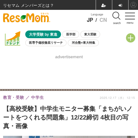
リセマム メンバーズ
Language
JP
/
CN
menu
search
大学受験 by 東進
医学部
東大受験
医専予備校徹底リサーチ
河合塾×東大特集
親子で考える大学選び
高校受験
中学受験
小学校受験
advertisement
共通テスト
夏休み
8月開催学校説明会・相談会
8月開催イベント・WS
全国公立高校 過去問
人気記事
自由研究教材（小学生向け）
自由研究教材（中学生向け）
ランキング
教育・受験
中学生
2025.12.17（水） 12:15
【高校受験】中学生モニター募集「まちがいノ
ートをつくれる問題集」12/22締切 4枚目の写
真・画像