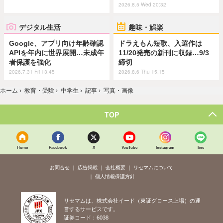
2026.8.5 Wed 20:32
デジタル生活
趣味・娯楽
Google、アプリ向け年齢確認
ドラえもん短歌、入選作は
APIを年内に世界展開…未成年
11/20発売の新刊に収録…9/3
者保護を強化
締切
2026.7.31 Fri 13:45
2026.8.6 Thu 15:15
ホーム
›
教育・受験
›
中学生
›
記事
›
写真・画像
TOP
Home
Facebook
X
YouTube
Instagram
line
お問合せ
広告掲載
会社概要
リセマムについて
個人情報保護方針
リセマムは、株式会社イード（東証グロース上場）の運
営するサービスです。
証券コード：6038