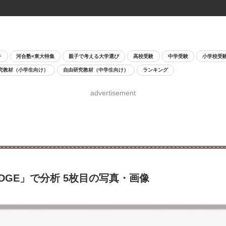
チ
河合塾×東大特集
親子で考える大学選び
高校受験
中学受験
小学校受
究教材（小学生向け）
自由研究教材（中学生向け）
ランキング
advertisement
DGE」で分析 5枚目の写真・画像