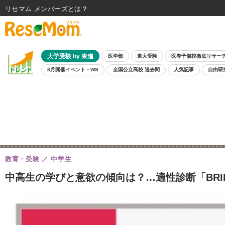
リセマム メンバーズ
大学受験 by 東進
医学部
東大受験
医専予備校徹底リサー
8月開催イベント・WS
全国公立高校 過去問
人気記事
自由研
教育・受験
中学生
中高生の学びと意欲の傾向は？…適性診断「BRI