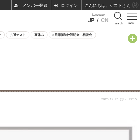
ログイン
こんにちは、ゲストさん
Language
JP
/
CN
menu
search
験
共通テスト
夏休み
8月開催学校説明会・相談会
2025.12.17（水） 19:15