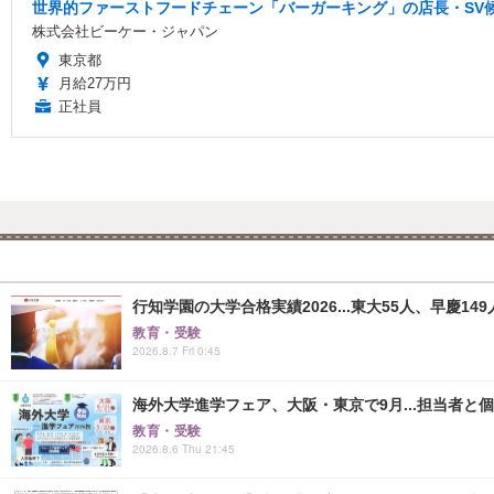
世界的ファーストフードチェーン「バーガーキング」の店長・SV候
株式会社ビーケー・ジャパン
東京都
月給27万円
正社員
行知学園の大学合格実績2026...東大55人、早慶149
教育・受験
2026.8.7 Fri 0:45
海外大学進学フェア、大阪・東京で9月...担当者と
教育・受験
2026.8.6 Thu 21:45