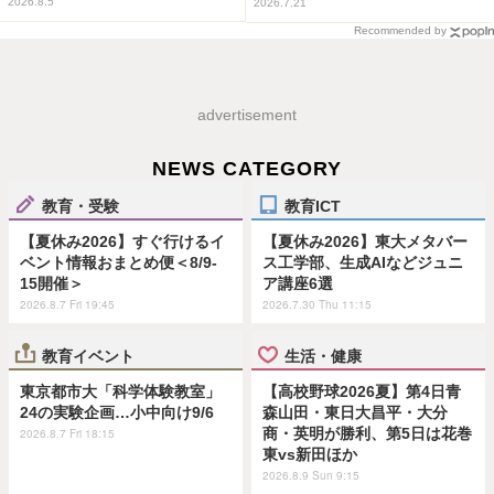
2026.8.5
2026.7.21
Recommended by
advertisement
NEWS CATEGORY
教育・受験
教育ICT
【夏休み2026】すぐ行けるイ
【夏休み2026】東大メタバー
ベント情報おまとめ便＜8/9-
ス工学部、生成AIなどジュニ
15開催＞
ア講座6選
2026.8.7 Fri 19:45
2026.7.30 Thu 11:15
教育イベント
生活・健康
東京都市大「科学体験教室」
【高校野球2026夏】第4日青
24の実験企画…小中向け9/6
森山田・東日大昌平・大分
商・英明が勝利、第5日は花巻
2026.8.7 Fri 18:15
東vs新田ほか
2026.8.9 Sun 9:15