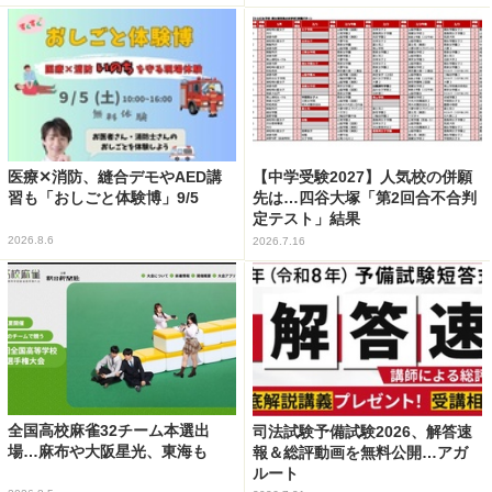
医療✕消防、縫合デモやAED講
【中学受験2027】人気校の併願
習も「おしごと体験博」9/5
先は…四谷大塚「第2回合不合判
定テスト」結果
2026.8.6
2026.7.16
全国高校麻雀32チーム本選出
司法試験予備試験2026、解答速
場…麻布や大阪星光、東海も
報＆総評動画を無料公開…アガ
ルート