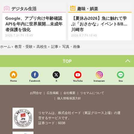
デジタル生活
趣味・娯楽
Google、アプリ向け年齢確認
【夏休み2026】魚に触れて学
APIを年内に世界展開…未成年
ぶ「おさかな」イベント8/8…
者保護を強化
川崎市
2026.7.31 Fri 13:45
2026.8.7 Fri 10:45
ホーム
›
教育・受験
›
高校生
›
記事
›
写真・画像
TOP
Home
Facebook
X
YouTube
Instagram
line
お問合せ
広告掲載
会社概要
リセマムについて
個人情報保護方針
リセマムは、株式会社イード（東証グロース上場）の運
営するサービスです。
証券コード：6038