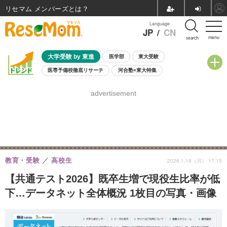
リセマム メンバーズ
Language
JP
/
CN
menu
search
大学受験 by 東進
医学部
東大受験
医専予備校徹底リサーチ
河合塾×東大特集
親子で考える大学選び
高校受験
中学受験
小学校受験
advertisement
共通テスト
夏休み
8月開催学校説明会・相談会
8月開催イベント・WS
全国公立高校 過去問
人気記事
自由研究教材（小学生向け）
自由研究教材（中学生向け）
ランキング
教育・受験
高校生
2026.1.19（月） 17:15
【共通テスト2026】既卒生増で現役生比率が低
下…データネット全体概況 1枚目の写真・画像