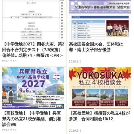
【中学受験2027】四谷大塚、第2
高校囲碁全国大会、団体戦は
回合不合判定テスト（7/5実施）
灘・南山女子部が優勝
偏差値…筑駒74・桜蔭70＜PR＞
2026.7.10
2026.8.5
【高校受験】【中学受験】兵庫
【高校受験】横須賀の私立4校が
県内の私立31校が集結、個別相
参加…合同相談会10/12
談会9/6
2026.7.28
2026.8.5