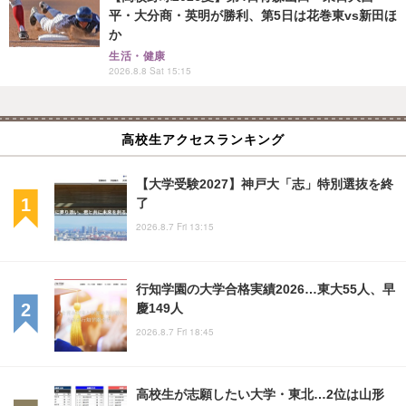
平・大分商・英明が勝利、第5日は花巻東vs新田ほ
か
生活・健康
2026.8.8 Sat 15:15
高校生アクセスランキング
【大学受験2027】神戸大「志」特別選抜を終
了
2026.8.7 Fri 13:15
行知学園の大学合格実績2026…東大55人、早
慶149人
2026.8.7 Fri 18:45
高校生が志願したい大学・東北…2位は山形