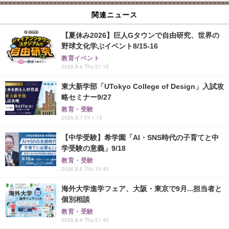
関連ニュース
【夏休み2026】巨人Gタウンで自由研究、世界の
野球文化学ぶイベント8/15-16
教育イベント
2026.8.6 Thu 21:15
東大新学部「UTokyo College of Design」入試攻
略セミナー9/27
教育・受験
2026.8.7 Fri 1:15
【中学受験】希学園「AI・SNS時代の子育てと中
学受験の意義」9/18
教育・受験
2026.8.6 Thu 15:45
海外大学進学フェア、大阪・東京で9月...担当者と
個別相談
教育・受験
2026.8.6 Thu 21:45