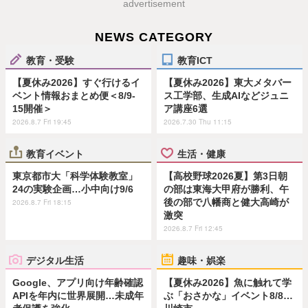
advertisement
NEWS CATEGORY
教育・受験
教育ICT
【夏休み2026】すぐ行けるイ
【夏休み2026】東大メタバー
ベント情報おまとめ便＜8/9-
ス工学部、生成AIなどジュニ
15開催＞
ア講座6選
2026.8.7 Fri 19:45
2026.7.30 Thu 11:15
教育イベント
生活・健康
東京都市大「科学体験教室」
【高校野球2026夏】第3日朝
24の実験企画…小中向け9/6
の部は東海大甲府が勝利、午
後の部で八幡商と健大高崎が
2026.8.7 Fri 18:15
激突
2026.8.7 Fri 12:45
デジタル生活
趣味・娯楽
Google、アプリ向け年齢確認
【夏休み2026】魚に触れて学
APIを年内に世界展開…未成年
ぶ「おさかな」イベント8/8…