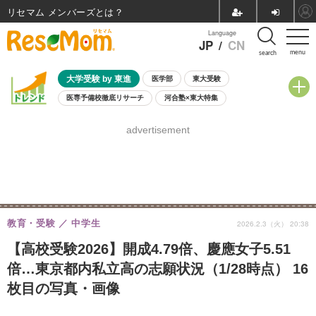
リセマム メンバーズ
Language
JP
/
CN
menu
search
大学受験 by 東進
医学部
東大受験
医専予備校徹底リサーチ
河合塾×東大特集
親子で考える大学選び
高校受験
中学受験
小学校受験
advertisement
共通テスト
夏休み
8月開催学校説明会・相談会
8月開催イベント・WS
全国公立高校 過去問
人気記事
自由研究教材（小学生向け）
自由研究教材（中学生向け）
ランキング
教育・受験
中学生
2026.2.3（火） 20:38
【高校受験2026】開成4.79倍、慶應女子5.51
倍…東京都内私立高の志願状況（1/28時点） 16
枚目の写真・画像