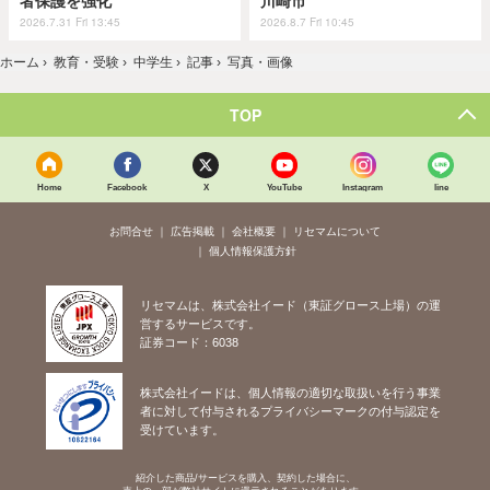
者保護を強化
川崎市
2026.7.31 Fri 13:45
2026.8.7 Fri 10:45
ホーム
›
教育・受験
›
中学生
›
記事
›
写真・画像
TOP
Home
Facebook
X
YouTube
Instagram
line
お問合せ
広告掲載
会社概要
リセマムについて
個人情報保護方針
リセマムは、株式会社イード（東証グロース上場）の運
営するサービスです。
証券コード：6038
株式会社イードは、個人情報の適切な取扱いを行う事業
者に対して付与されるプライバシーマークの付与認定を
受けています。
紹介した商品/サービスを購入、契約した場合に、