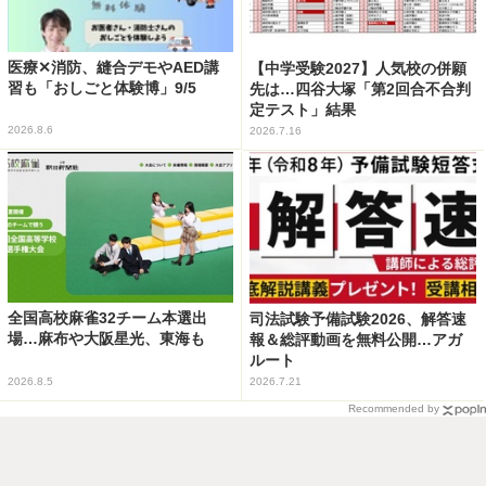
医療✕消防、縫合デモやAED講
【中学受験2027】人気校の併願
習も「おしごと体験博」9/5
先は…四谷大塚「第2回合不合判
定テスト」結果
2026.8.6
2026.7.16
全国高校麻雀32チーム本選出
司法試験予備試験2026、解答速
場…麻布や大阪星光、東海も
報＆総評動画を無料公開…アガ
ルート
2026.8.5
2026.7.21
Recommended by