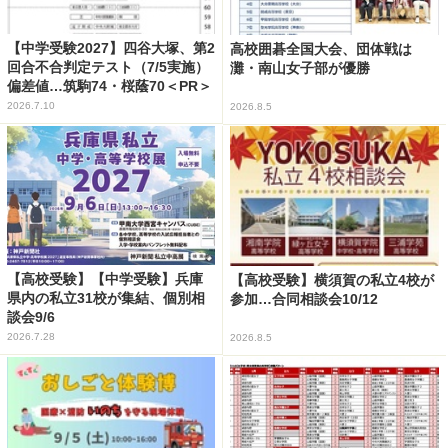
【中学受験2027】四谷大塚、第2
高校囲碁全国大会、団体戦は
回合不合判定テスト（7/5実施）
灘・南山女子部が優勝
偏差値…筑駒74・桜蔭70＜PR＞
2026.7.10
2026.8.5
【高校受験】【中学受験】兵庫
【高校受験】横須賀の私立4校が
県内の私立31校が集結、個別相
参加…合同相談会10/12
談会9/6
2026.7.28
2026.8.5