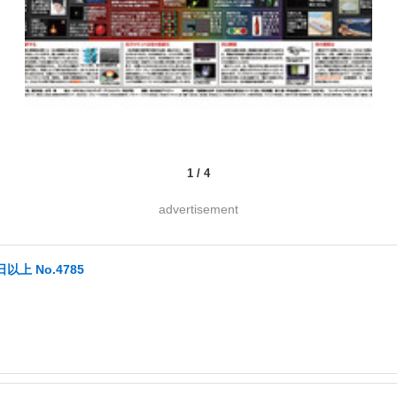
1
/
4
advertisement
以上 No.4785