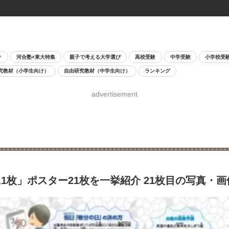
チ
河合塾×東大特集
親子で考える大学選び
高校受験
中学受験
小学校受
究教材（小学生向け）
自由研究教材（中学生向け）
ランキング
advertisement
枚」ポスター21枚を一挙紹介 21枚目の写真・画