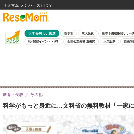
リセマム メンバーズ
大学受験 by 東進
医学部
東大受験
医専予備校徹底リサー
8月開催イベント・WS
全国公立高校 過去問
人気記事
自由研
教育・受験
その他
科学がもっと身近に…文科省の無料教材「一家に1