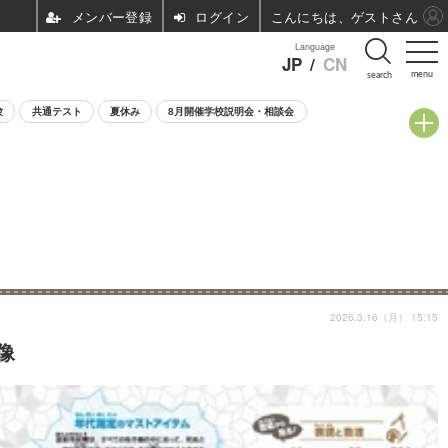
ログイン
こんにちは、ゲストさん
Language
JP
/
CN
menu
search
験
共通テスト
夏休み
8月開催学校説明会・相談会
2026.3.16（月） 15:15
像