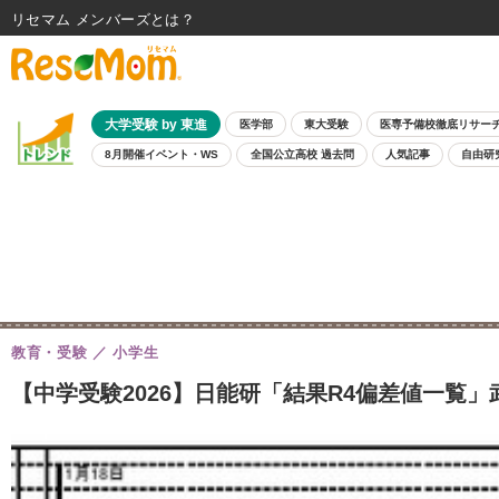
リセマム メンバーズ
大学受験 by 東進
医学部
東大受験
医専予備校徹底リサー
8月開催イベント・WS
全国公立高校 過去問
人気記事
自由研
教育・受験
小学生
【中学受験2026】日能研「結果R4偏差値一覧