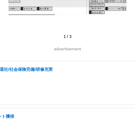
1
/
3
advertisement
退社/社会保険完備/研修充実
ント獲得