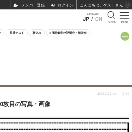
ログイン
こんにちは、ゲストさん
Language
JP
/
CN
menu
search
験
共通テスト
夏休み
8月開催学校説明会・相談会
2026.3.25（水） 13:04
10枚目の写真・画像