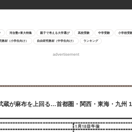
チ
河合塾×東大特集
親子で考える大学選び
高校受験
中学受験
小学校受
究教材（小学生向け）
自由研究教材（中学生向け）
ランキング
advertisement
」武蔵が麻布を上回る…首都圏・関西・東海・九州 