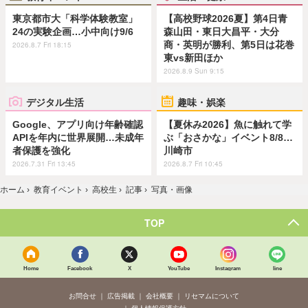
東京都市大「科学体験教室」
【高校野球2026夏】第4日青
24の実験企画…小中向け9/6
森山田・東日大昌平・大分
商・英明が勝利、第5日は花巻
2026.8.7 Fri 18:15
東vs新田ほか
2026.8.9 Sun 9:15
デジタル生活
趣味・娯楽
Google、アプリ向け年齢確認
【夏休み2026】魚に触れて学
APIを年内に世界展開…未成年
ぶ「おさかな」イベント8/8…
者保護を強化
川崎市
2026.7.31 Fri 13:45
2026.8.7 Fri 10:45
ホーム
›
教育イベント
›
高校生
›
記事
›
写真・画像
TOP
Home
Facebook
X
YouTube
Instagram
line
お問合せ
広告掲載
会社概要
リセマムについて