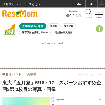
リセマム メンバーズ
Language
JP
/
CN
menu
search
大学受験 by 東進
医学部
東大受験
医専予備校徹底リサーチ
河合塾×東大特集
親子で考える大学選び
高校受験
中学受験
小学校受験
advertisement
共通テスト
夏休み
8月開催学校説明会・相談会
8月開催イベント・WS
全国公立高校 過去問
人気記事
自由研究教材（小学生向け）
自由研究教材（中学生向け）
ランキング
教育イベント
高校生
2026.5.8（金） 12:15
東大「五月祭」5/16・17…スポーツおすすめ企
画3選 3枚目の写真・画像