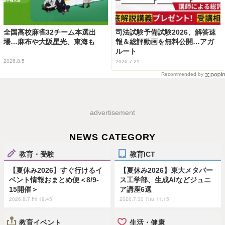
全国高校麻雀32チーム本選出
司法試験予備試験2026、解答速
場…麻布や大阪星光、東海も
報＆総評動画を無料公開…アガ
ルート
2026.8.5
2026.7.21
Recommended by
advertisement
NEWS CATEGORY
教育・受験
教育ICT
【夏休み2026】すぐ行けるイ
【夏休み2026】東大メタバー
ベント情報おまとめ便＜8/9-
ス工学部、生成AIなどジュニ
15開催＞
ア講座6選
2026.8.7 Fri 19:45
2026.7.30 Thu 11:15
教育イベント
生活・健康