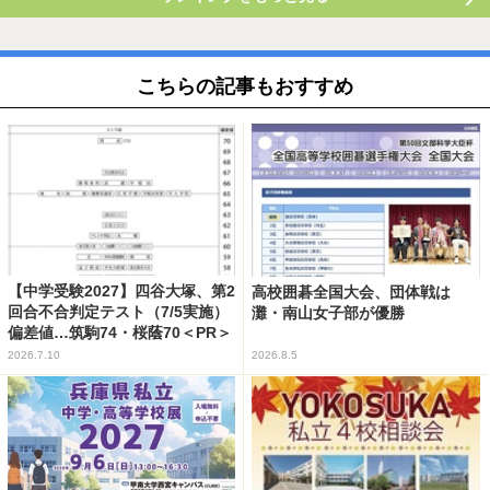
こちらの記事もおすすめ
【中学受験2027】四谷大塚、第2
高校囲碁全国大会、団体戦は
回合不合判定テスト（7/5実施）
灘・南山女子部が優勝
偏差値…筑駒74・桜蔭70＜PR＞
2026.7.10
2026.8.5