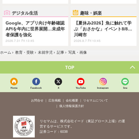
デジタル生活
趣味・娯楽
Google、アプリ向け年齢確認
【夏休み2026】魚に触れて学
APIを年内に世界展開…未成年
ぶ「おさかな」イベント8/8…
者保護を強化
川崎市
2026.7.31 Fri 13:45
2026.8.7 Fri 10:45
ホーム
›
教育・受験
›
未就学児
›
記事
›
写真・画像
TOP
Home
Facebook
X
YouTube
Instagram
line
お問合せ
広告掲載
会社概要
リセマムについて
個人情報保護方針
リセマムは、株式会社イード（東証グロース上場）の運
営するサービスです。
証券コード：6038