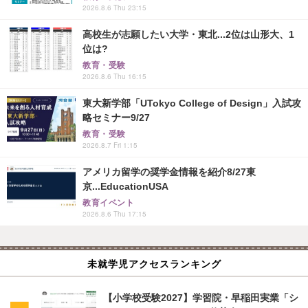
2026.8.6 Thu 23:15
高校生が志願したい大学・東北...2位は山形大、1
位は?
教育・受験
2026.8.6 Thu 16:15
東大新学部「UTokyo College of Design」入試攻
略セミナー9/27
教育・受験
2026.8.7 Fri 1:15
アメリカ留学の奨学金情報を紹介8/27東
京...EducationUSA
教育イベント
2026.8.6 Thu 17:15
未就学児アクセスランキング
【小学校受験2027】学習院・早稲田実業「シ