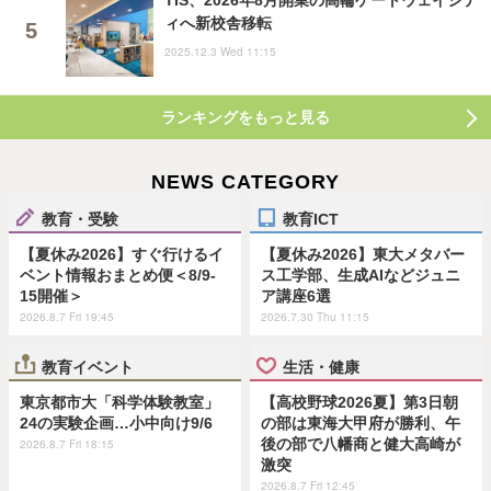
ィへ新校舎移転
2025.12.3 Wed 11:15
ランキングをもっと見る
NEWS CATEGORY
教育・受験
教育ICT
【夏休み2026】すぐ行けるイ
【夏休み2026】東大メタバー
ベント情報おまとめ便＜8/9-
ス工学部、生成AIなどジュニ
15開催＞
ア講座6選
2026.8.7 Fri 19:45
2026.7.30 Thu 11:15
教育イベント
生活・健康
東京都市大「科学体験教室」
【高校野球2026夏】第3日朝
24の実験企画…小中向け9/6
の部は東海大甲府が勝利、午
後の部で八幡商と健大高崎が
2026.8.7 Fri 18:15
激突
2026.8.7 Fri 12:45