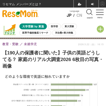
リセマム メンバーズ
Language
JP
/
CN
menu
search
大学受験 by 東進
医学部
東大受験
医専予備校徹底リサーチ
河合塾×東大特集
親子で考える大学選び
高校受験
中学受験
小学校受験
教育・受験
未就学児
2026.5.22（金） 16:15
共通テスト
夏休み
8月開催学校説明会・相談会
8月開催イベント・WS
全国公立高校 過去問
人気記事
【190人の保護者に聞いた】子供の英語どうし
自由研究教材（小学生向け）
自由研究教材（中学生向け）
ランキング
てる？ 家庭のリアル大調査2026 6枚目の写真・
画像