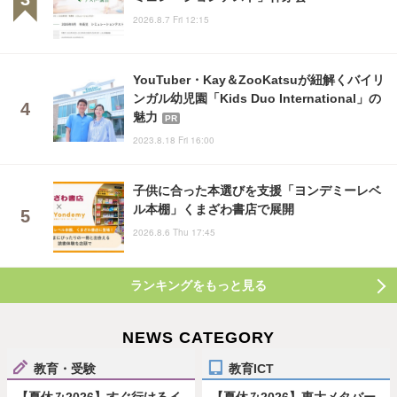
2026.8.7 Fri 12:15
YouTuber・Kay＆ZooKatsuが紐解くバイリ
ンガル幼児園「Kids Duo International」の
魅力
PR
2023.8.18 Fri 16:00
子供に合った本選びを支援「ヨンデミーレベ
ル本棚」くまざわ書店で展開
2026.8.6 Thu 17:45
ランキングをもっと見る
NEWS CATEGORY
教育・受験
教育ICT
【夏休み2026】すぐ行けるイ
【夏休み2026】東大メタバー