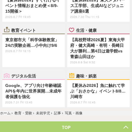
ベント情報おまとめ便＜8/9-
ス工学部、生成AIなどジュニ
15開催＞
ア講座6選
2026.8.7 Fri 19:45
2026.7.30 Thu 11:15
教育イベント
生活・健康
東京都市大「科学体験教室」
【高校野球2026夏】東海大甲
24の実験企画…小中向け9/6
府・健大高崎・有明・長崎日
大が勝利…第4日は遊学館vs
2026.8.7 Fri 18:15
青森山田ほか
2026.8.8 Sat 9:52
デジタル生活
趣味・娯楽
Google、アプリ向け年齢確認
【夏休み2026】魚に触れて学
APIを年内に世界展開…未成年
ぶ「おさかな」イベント8/8…
者保護を強化
川崎市
2026.7.31 Fri 13:45
2026.8.7 Fri 10:45
ホーム
›
教育・受験
›
未就学児
›
記事
›
写真・画像
TOP