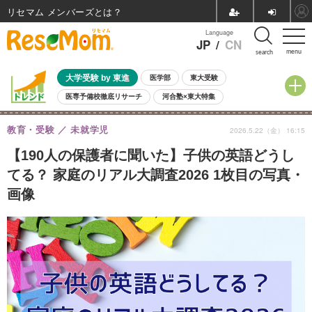
リセマム メンバーズ
Language
JP
/
CN
menu
search
大学受験 by 東進
医学部
東大受験
医専予備校徹底リサーチ
河合塾×東大特集
親子で考える大学選び
高校受験
中学受験
小学校受験
教育・受験
未就学児
2026.5.22（金） 16:15
共通テスト
夏休み
8月開催学校説明会・相談会
8月開催イベント・WS
全国公立高校 過去問
人気記事
【190人の保護者に聞いた】子供の英語どうし
自由研究教材（小学生向け）
自由研究教材（中学生向け）
ランキング
てる？ 家庭のリアル大調査2026 1枚目の写真・
画像