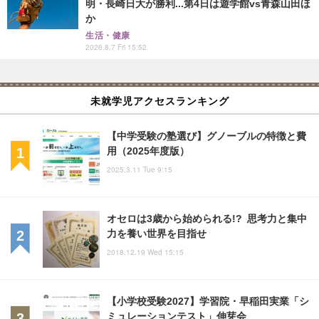
明・長崎日大が勝利...第4日は遊学館vs青森山田ほ
か
生活・健康
2026.8.7 Fri 15:52
未就学児アクセスランキング
【中学受験の塾選び】グノーブルの特徴と費
用（2025年度版）
2025.3.11 Tue 9:15
オセロは3歳から始められる!? 思考力と集中
力を養い世界を目指せ
2018.12.19 Wed 15:15
【小学校受験2027】学習院・早稲田実業「シ
ミュレーションテスト」伸芽会