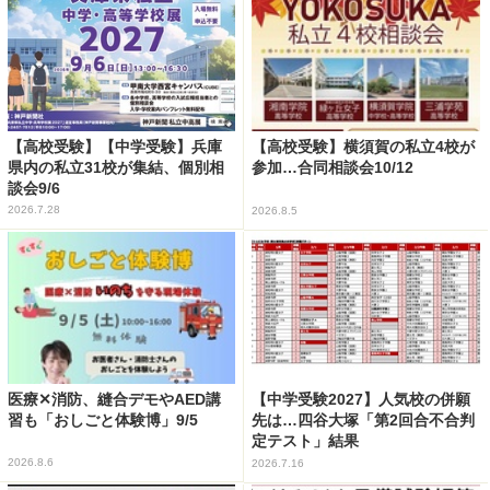
【高校受験】【中学受験】兵庫
【高校受験】横須賀の私立4校が
県内の私立31校が集結、個別相
参加…合同相談会10/12
談会9/6
2026.7.28
2026.8.5
医療✕消防、縫合デモやAED講
【中学受験2027】人気校の併願
習も「おしごと体験博」9/5
先は…四谷大塚「第2回合不合判
定テスト」結果
2026.8.6
2026.7.16