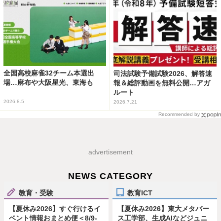
全国高校麻雀32チーム本選出
司法試験予備試験2026、解答速
場…麻布や大阪星光、東海も
報＆総評動画を無料公開…アガ
ルート
2026.8.5
2026.7.21
Recommended by
advertisement
NEWS CATEGORY
教育・受験
教育ICT
【夏休み2026】すぐ行けるイ
【夏休み2026】東大メタバー
ベント情報おまとめ便＜8/9-
ス工学部、生成AIなどジュニ