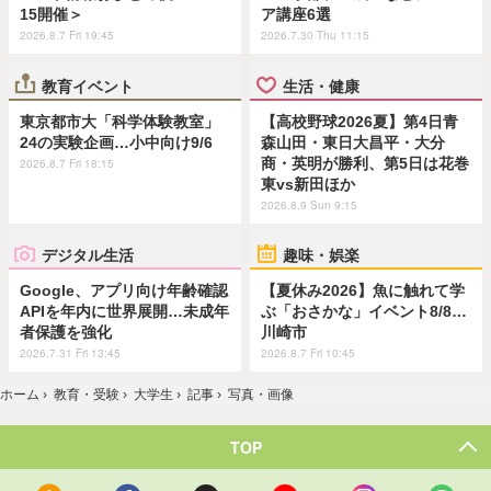
15開催＞
ア講座6選
2026.8.7 Fri 19:45
2026.7.30 Thu 11:15
教育イベント
生活・健康
東京都市大「科学体験教室」
【高校野球2026夏】第4日青
24の実験企画…小中向け9/6
森山田・東日大昌平・大分
商・英明が勝利、第5日は花巻
2026.8.7 Fri 18:15
東vs新田ほか
2026.8.9 Sun 9:15
デジタル生活
趣味・娯楽
Google、アプリ向け年齢確認
【夏休み2026】魚に触れて学
APIを年内に世界展開…未成年
ぶ「おさかな」イベント8/8…
者保護を強化
川崎市
2026.7.31 Fri 13:45
2026.8.7 Fri 10:45
ホーム
›
教育・受験
›
大学生
›
記事
›
写真・画像
TOP