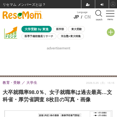
リセマム メンバーズ
Language
JP
/
CN
menu
search
大学受験 by 東進
医学部
東大受験
医専予備校徹底リサーチ
河合塾×東大特集
親子で考える大学選び
高校受験
中学受験
小学校受験
advertisement
共通テスト
夏休み
8月開催学校説明会・相談会
8月開催イベント・WS
全国公立高校 過去問
人気記事
自由研究教材（小学生向け）
自由研究教材（中学生向け）
ランキング
教育・受験
大学生
2026.5.25（月） 15:15
大卒就職率98.0％、女子就職率は過去最高…文
科省・厚労省調査 8枚目の写真・画像