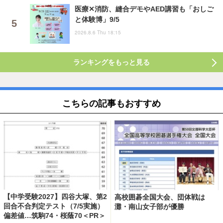
医療✕消防、縫合デモやAED講習も「おしご
と体験博」9/5
2026.8.6 Thu 18:15
ランキングをもっと見る
こちらの記事もおすすめ
【中学受験2027】四谷大塚、第2
高校囲碁全国大会、団体戦は
回合不合判定テスト（7/5実施）
灘・南山女子部が優勝
偏差値…筑駒74・桜蔭70＜PR＞