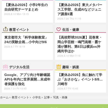
【夏休み2026】小学2年生の
【夏休み2026】東大メタバー
自由研究テーマまとめ
ス工学部、生成AIなどジュニ
ア講座6選
2026.8.10 Mon 13:15
2026.7.30 Thu 11:15
教育イベント
生活・健康
東京都市大「科学体験教室」
【高校野球2026夏】花巻東・
24の実験企画…小中向け9/6
岡山学芸館・鳴門渦潮・霞ケ
浦が勝利、第6日は横浜vs沖
2026.8.7 Fri 18:15
縄尚学ほか
2026.8.10 Mon 7:15
デジタル生活
趣味・娯楽
Google、アプリ向け年齢確認
【夏休み2026】魚に触れて学
APIを年内に世界展開…未成年
ぶ「おさかな」イベント8/8…
者保護を強化
川崎市
2026.7.31 Fri 13:45
2026.8.7 Fri 10:45
ホーム
›
教育イベント
›
小学生
›
記事
›
写真・画像