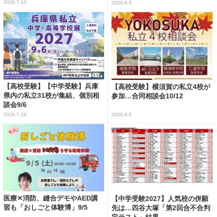
2026.7.10
2026.8.5
【高校受験】【中学受験】兵庫
【高校受験】横須賀の私立4校が
県内の私立31校が集結、個別相
参加…合同相談会10/12
談会9/6
2026.7.28
2026.8.5
医療✕消防、縫合デモやAED講
【中学受験2027】人気校の併願
習も「おしごと体験博」9/5
先は…四谷大塚「第2回合不合判
定テスト」結果