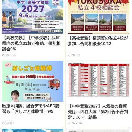
【高校受験】【中学受験】兵庫
【高校受験】横須賀の私立4校が
県内の私立31校が集結、個別相
参加…合同相談会10/12
談会9/6
2026.7.28
2026.8.5
医療✕消防、縫合デモやAED講
【中学受験2027】人気校の併願
習も「おしごと体験博」9/5
先は…四谷大塚「第2回合不合判
定テスト」結果
2026.8.6
2026.7.16