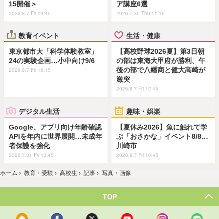
15開催＞
ア講座6選
2026.8.7 Fri 19:45
2026.7.30 Thu 11:15
教育イベント
生活・健康
東京都市大「科学体験教室」
【高校野球2026夏】第3日朝
24の実験企画…小中向け9/6
の部は東海大甲府が勝利、午
後の部で八幡商と健大高崎が
2026.8.7 Fri 18:15
激突
2026.8.7 Fri 12:45
デジタル生活
趣味・娯楽
Google、アプリ向け年齢確認
【夏休み2026】魚に触れて学
APIを年内に世界展開…未成年
ぶ「おさかな」イベント8/8…
者保護を強化
川崎市
2026.7.31 Fri 13:45
2026.8.7 Fri 10:45
ホーム
›
教育・受験
›
高校生
›
記事
›
写真・画像
TOP