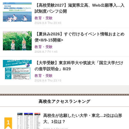
【高校受験2027】滋賀県立高、Web出願導入...入
試制度パンフ公開
教育・受験
2026.8.6 Thu 20:45
【夏休み2026】すぐ行けるイベント情報おまとめ
便<8/9-15開催>
教育・受験
2026.8.7 Fri 1:45
【大学受験】東京科学大や筑波大「国立大学だけ
の進学説明会」8/29
教育・受験
2026.8.6 Thu 23:15
高校生アクセスランキング
高校生が志願したい大学・東北…2位は山形
大、1位は？