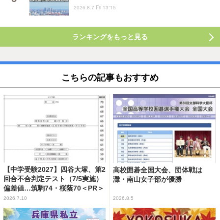
2026.8.7 Fri 13:15
ランキングをもっと見る
こちらの記事もおすすめ
【中学受験2027】四谷大塚、第2
高校囲碁全国大会、団体戦は
回合不合判定テスト（7/5実施）
灘・南山女子部が優勝
偏差値…筑駒74・桜蔭70＜PR＞
2026.7.10
2026.8.5