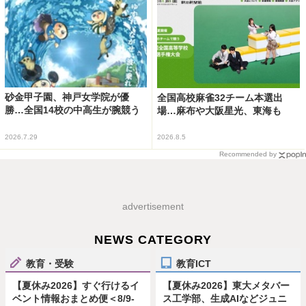
砂金甲子園、神戸女学院が優
全国高校麻雀32チーム本選出
勝…全国14校の中高生が腕競う
場…麻布や大阪星光、東海も
2026.7.29
2026.8.5
Recommended by
advertisement
NEWS CATEGORY
教育・受験
教育ICT
【夏休み2026】すぐ行けるイ
【夏休み2026】東大メタバー
ベント情報おまとめ便＜8/9-
ス工学部、生成AIなどジュニ