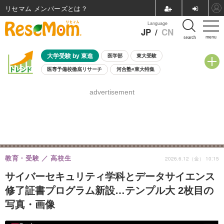
リセマム メンバーズ
Language
JP
/
CN
menu
search
大学受験 by 東進
医学部
東大受験
医専予備校徹底リサーチ
河合塾×東大特集
親子で考える大学選び
高校受験
中学受験
小学校受験
advertisement
共通テスト
夏休み
8月開催学校説明会・相談会
8月開催イベント・WS
全国公立高校 過去問
人気記事
自由研究教材（小学生向け）
自由研究教材（中学生向け）
ランキング
教育・受験
高校生
2026.6.12（金） 10:15
サイバーセキュリティ学科とデータサイエンス
修了証書プログラム新設…テンプル大 2枚目の
写真・画像