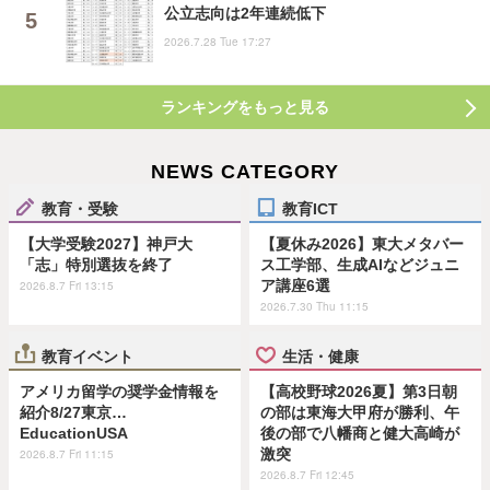
公立志向は2年連続低下
2026.7.28 Tue 17:27
ランキングをもっと見る
NEWS CATEGORY
教育・受験
教育ICT
【大学受験2027】神戸大
【夏休み2026】東大メタバー
「志」特別選抜を終了
ス工学部、生成AIなどジュニ
ア講座6選
2026.8.7 Fri 13:15
2026.7.30 Thu 11:15
教育イベント
生活・健康
アメリカ留学の奨学金情報を
【高校野球2026夏】第3日朝
紹介8/27東京…
の部は東海大甲府が勝利、午
EducationUSA
後の部で八幡商と健大高崎が
激突
2026.8.7 Fri 11:15
2026.8.7 Fri 12:45