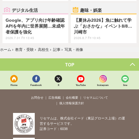
デジタル生活
趣味・娯楽
Google、アプリ向け年齢確認
【夏休み2026】魚に触れて学
APIを年内に世界展開…未成年
ぶ「おさかな」イベント8/8…
者保護を強化
川崎市
2026.7.31 Fri 13:45
2026.8.7 Fri 10:45
ホーム
›
教育・受験
›
高校生
›
記事
›
写真・画像
TOP
Home
Facebook
X
YouTube
Instagram
line
お問合せ
広告掲載
会社概要
リセマムについて
個人情報保護方針
リセマムは、株式会社イード（東証グロース上場）の運
営するサービスです。
証券コード：6038