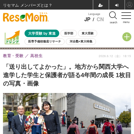
リセマム メンバーズ
Language
JP
/
CN
menu
search
大学受験 by 東進
医学部
東大受験
医専予備校徹底リサーチ
河合塾×東大特集
親子で考える大学選び
高校受験
中学受験
小学校受験
教育・受験
高校生
2026.6.12（金） 18:15
共通テスト
夏休み
8月開催学校説明会・相談会
8月開催イベント・WS
全国公立高校 過去問
人気記事
「送り出してよかった」。地方から関西大学へ
自由研究教材（小学生向け）
自由研究教材（中学生向け）
ランキング
進学した学生と保護者が語る4年間の成長 1枚目
の写真・画像