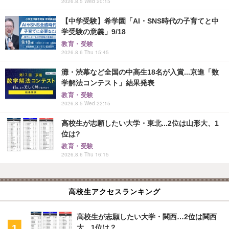
2026.8.5 Wed 20:15
【中学受験】希学園「AI・SNS時代の子育てと中
学受験の意義」9/18
教育・受験
2026.8.6 Thu 15:45
灘・渋幕など全国の中高生18名が入賞...京進「数
学解法コンテスト」結果発表
教育・受験
2026.8.5 Wed 22:15
高校生が志願したい大学・東北...2位は山形大、1
位は?
教育・受験
2026.8.6 Thu 16:15
高校生アクセスランキング
高校生が志願したい大学・関西…2位は関西
大、1位は？