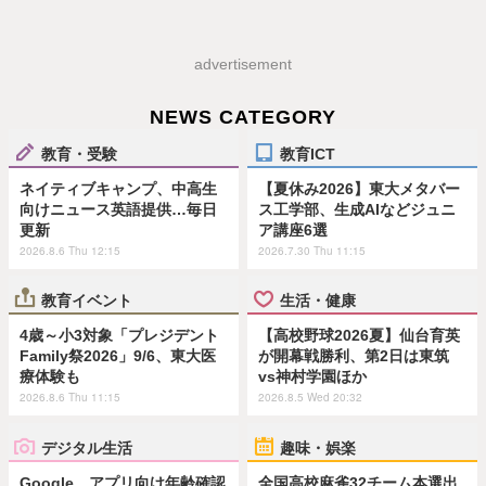
advertisement
NEWS CATEGORY
教育・受験
教育ICT
ネイティブキャンプ、中高生
【夏休み2026】東大メタバー
向けニュース英語提供…毎日
ス工学部、生成AIなどジュニ
更新
ア講座6選
2026.8.6 Thu 12:15
2026.7.30 Thu 11:15
教育イベント
生活・健康
4歳～小3対象「プレジデント
【高校野球2026夏】仙台育英
Family祭2026」9/6、東大医
が開幕戦勝利、第2日は東筑
療体験も
vs神村学園ほか
2026.8.6 Thu 11:15
2026.8.5 Wed 20:32
デジタル生活
趣味・娯楽
Google、アプリ向け年齢確認
全国高校麻雀32チーム本選出