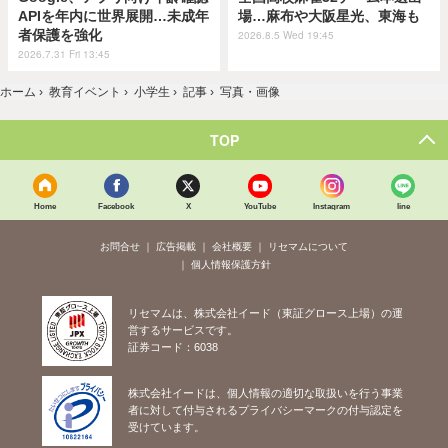
APIを年内に世界展開…未成年
場…麻布や大阪星光、東海も
者保護を強化
2026.8.5 Wed 19:45
2026.7.31 Fri 13:45
ホーム
›
教育イベント
›
小学生
›
記事
›
写真・画像
TOP
Home
Facebook
X
YouTube
Instagram
line
お問合せ
広告掲載
会社概要
リセマムについて
個人情報保護方針
リセマムは、株式会社イード（東証グロース上場）の運
営するサービスです。
証券コード：6038
株式会社イードは、個人情報の適切な取扱いを行う事業
者に対して付与されるプライバシーマークの付与認定を
受けています。