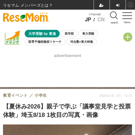
リセマム メンバーズ
Language
JP
/
CN
menu
search
大学受験 by 東進
医学部
東大受験
医専予備校徹底リサーチ
河合塾×東大特集
親子で考える大学選び
高校受験
中学受験
小学校受験
advertisement
共通テスト
夏休み
8月開催学校説明会・相談会
8月開催イベント・WS
全国公立高校 過去問
人気記事
自由研究教材（小学生向け）
自由研究教材（中学生向け）
ランキング
教育イベント
小学生
2026.6.15（月） 12:15
【夏休み2026】親子で学ぶ「議事堂見学と投票
体験」埼玉8/18 1枚目の写真・画像