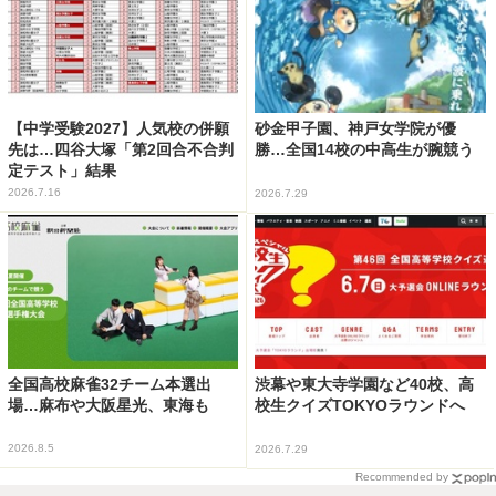
【中学受験2027】人気校の併願
砂金甲子園、神戸女学院が優
先は…四谷大塚「第2回合不合判
勝…全国14校の中高生が腕競う
定テスト」結果
2026.7.16
2026.7.29
全国高校麻雀32チーム本選出
渋幕や東大寺学園など40校、高
場…麻布や大阪星光、東海も
校生クイズTOKYOラウンドへ
2026.8.5
2026.7.29
Recommended by