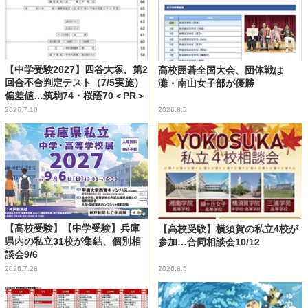
【中学受験2027】四谷大塚、第2
高校囲碁全国大会、団体戦は
回合不合判定テスト（7/5実施）
灘・南山女子部が優勝
偏差値…筑駒74・桜蔭70＜PR＞
2026.7.10
2026.8.5
【高校受験】【中学受験】兵庫
【高校受験】横須賀の私立4校が
県内の私立31校が集結、個別相
参加…合同相談会10/12
談会9/6
2026.7.28
2026.8.5