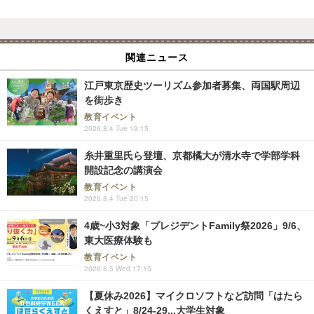
関連ニュース
江戸東京歴史ツーリズム参加者募集、両国駅周辺
を街歩き
教育イベント
2026.8.4 Tue 19:15
糸井重里氏ら登壇、京都橘大が清水寺で学部学科
開設記念の講演会
教育イベント
2026.8.4 Tue 20:15
4歳~小3対象「プレジデントFamily祭2026」9/6、
東大医療体験も
教育イベント
2026.8.5 Wed 17:15
【夏休み2026】マイクロソフトなど訪問「はたら
くえすと」8/24-29...大学生対象