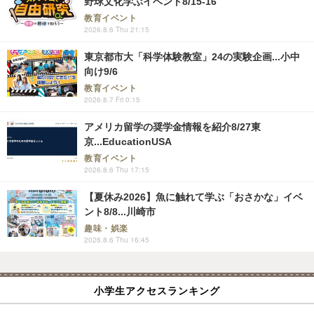
野球文化学ぶイベント8/15-16
教育イベント
2026.8.6 Thu 21:15
東京都市大「科学体験教室」24の実験企画...小中
向け9/6
教育イベント
2026.8.7 Fri 0:15
アメリカ留学の奨学金情報を紹介8/27東
京...EducationUSA
教育イベント
2026.8.6 Thu 17:15
【夏休み2026】魚に触れて学ぶ「おさかな」イベ
ント8/8...川崎市
趣味・娯楽
2026.8.6 Thu 16:45
小学生アクセスランキング