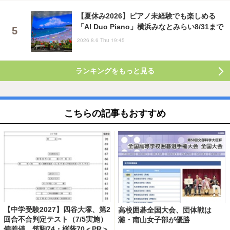
【夏休み2026】ピアノ未経験でも楽しめる
「AI Duo Piano」横浜みなとみらい8/31まで
2026.8.6 Thu 19:45
ランキングをもっと見る
こちらの記事もおすすめ
【中学受験2027】四谷大塚、第2
高校囲碁全国大会、団体戦は
回合不合判定テスト（7/5実施）
灘・南山女子部が優勝
偏差値…筑駒74・桜蔭70＜PR＞