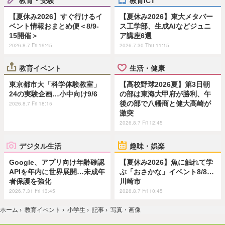
【夏休み2026】すぐ行けるイ
【夏休み2026】東大メタバー
ベント情報おまとめ便＜8/9-
ス工学部、生成AIなどジュニ
15開催＞
ア講座6選
2026.8.7 Fri 19:45
2026.7.30 Thu 11:15
教育イベント
生活・健康
東京都市大「科学体験教室」
【高校野球2026夏】第3日朝
24の実験企画…小中向け9/6
の部は東海大甲府が勝利、午
後の部で八幡商と健大高崎が
2026.8.7 Fri 18:15
激突
2026.8.7 Fri 12:45
デジタル生活
趣味・娯楽
Google、アプリ向け年齢確認
【夏休み2026】魚に触れて学
APIを年内に世界展開…未成年
ぶ「おさかな」イベント8/8…
者保護を強化
川崎市
2026.7.31 Fri 13:45
2026.8.7 Fri 10:45
ホーム
›
教育イベント
›
小学生
›
記事
›
写真・画像