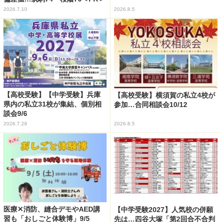
2026.7.10
2026.8.5
【高校受験】【中学受験】兵庫
【高校受験】横須賀の私立4校が
県内の私立31校が集結、個別相
参加…合同相談会10/12
談会9/6
2026.7.28
2026.8.5
医療✕消防、縫合デモやAED講
【中学受験2027】人気校の併願
習も「おしごと体験博」9/5
先は…四谷大塚「第2回合不合判