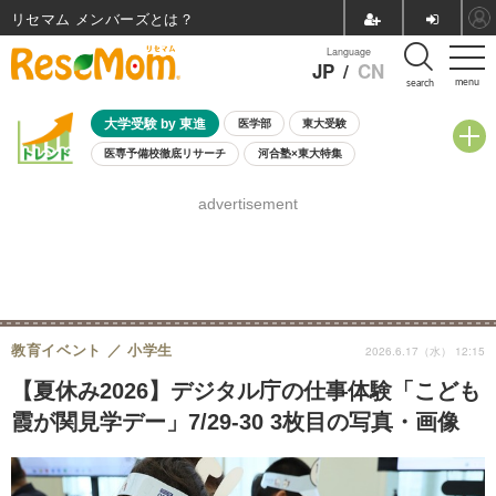
リセマム メンバーズ
Language
JP
/
CN
menu
search
大学受験 by 東進
医学部
東大受験
医専予備校徹底リサーチ
河合塾×東大特集
親子で考える大学選び
高校受験
中学受験
小学校受験
advertisement
共通テスト
夏休み
8月開催学校説明会・相談会
8月開催イベント・WS
全国公立高校 過去問
人気記事
自由研究教材（小学生向け）
自由研究教材（中学生向け）
ランキング
教育イベント
小学生
2026.6.17（水） 12:15
【夏休み2026】デジタル庁の仕事体験「こども
霞が関見学デー」7/29-30 3枚目の写真・画像