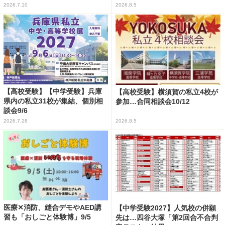
2026.7.10
2026.8.5
【高校受験】【中学受験】兵庫
【高校受験】横須賀の私立4校が
県内の私立31校が集結、個別相
参加…合同相談会10/12
談会9/6
2026.7.28
2026.8.5
医療✕消防、縫合デモやAED講
【中学受験2027】人気校の併願
習も「おしごと体験博」9/5
先は…四谷大塚「第2回合不合判