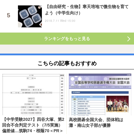
【自由研究・生物】寒天培地で微生物を育て
よう（中学生向け）
2018.7.11 Wed 15:00
ランキングをもっと見る
こちらの記事もおすすめ
【中学受験2027】四谷大塚、第2
高校囲碁全国大会、団体戦は
回合不合判定テスト（7/5実施）
灘・南山女子部が優勝
偏差値…筑駒74・桜蔭70＜PR＞