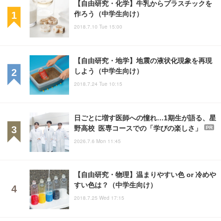
【自由研究・化学】牛乳からプラスチックを
作ろう（中学生向け）
2018.7.10 Tue 15:00
【自由研究・地学】地震の液状化現象を再現
しよう（中学生向け）
2018.7.24 Tue 10:15
日ごとに増す医師への憧れ…1期生が語る、星
野高校 医専コースでの「学びの楽しさ」
PR
2026.7.6 Mon 11:45
【自由研究・物理】温まりやすい色 or 冷めや
すい色は？（中学生向け）
2018.7.25 Wed 17:15