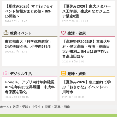
【夏休み2026】すぐ行けるイ
【夏休み2026】東大メタバー
ベント情報おまとめ便＜8/9-
ス工学部、生成AIなどジュニ
15開催＞
ア講座6選
2026.8.7 Fri 19:45
2026.7.30 Thu 11:15
教育イベント
生活・健康
東京都市大「科学体験教室」
【高校野球2026夏】東海大甲
24の実験企画…小中向け9/6
府・健大高崎・有明・長崎日
大が勝利…第4日は遊学館vs
2026.8.7 Fri 18:15
青森山田ほか
2026.8.8 Sat 9:52
デジタル生活
趣味・娯楽
Google、アプリ向け年齢確認
【夏休み2026】魚に触れて学
APIを年内に世界展開…未成年
ぶ「おさかな」イベント8/8…
者保護を強化
川崎市
2026.7.31 Fri 13:45
2026.8.7 Fri 10:45
ホーム
›
教育・受験
›
中学生
›
記事
›
写真・画像