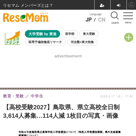
リセマム メンバーズ
Language
JP
/
CN
menu
search
大学受験 by 東進
医学部
東大受験
医専予備校徹底リサーチ
河合塾×東大特集
親子で考える大学選び
高校受験
中学受験
小学校受験
advertisement
共通テスト
夏休み
8月開催学校説明会・相談会
8月開催イベント・WS
全国公立高校 過去問
人気記事
自由研究教材（小学生向け）
自由研究教材（中学生向け）
ランキング
教育・受験
中学生
2026.6.17（水） 17:45
【高校受験2027】鳥取県、県立高校全日制
3,614人募集…114人減 1枚目の写真・画像