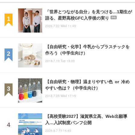
「世界とつながる自分」を見つける…1期生が
語る、星野高校GFC入学後の実り
PR
2026.7.22 Wed 11:45
【自由研究・化学】牛乳からプラスチックを
作ろう（中学生向け）
2018.7.10 Tue 15:00
【自由研究・物理】温まりやすい色 or 冷め
やすい色は？（中学生向け）
2018.7.25 Wed 17:15
【高校受験2027】滋賀県立高、Web出願導
入…入試制度パンフ公開
2026.8.7 Fri 14:45