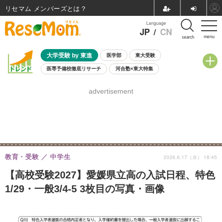
リセマム メンバーズ
Language
JP
/
CN
menu
search
大学受験 by 東進
医学部
東大受験
医専予備校徹底リサーチ
河合塾×東大特集
親子で考える大学選び
高校受験
中学受験
小学校受験
advertisement
共通テスト
夏休み
8月開催学校説明会・相談会
8月開催イベント・WS
全国公立高校 過去問
人気記事
自由研究教材（小学生向け）
自由研究教材（中学生向け）
ランキング
教育・受験
中学生
2026.6.17（水） 18:45
【高校受験2027】愛媛県立高の入試日程、特色
1/29・一般3/4-5 3枚目の写真・画像