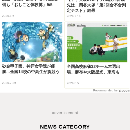
習も「おしごと体験博」9/5
先は…四谷大塚「第2回合不合判
定テスト」結果
2026.8.6
2026.7.16
砂金甲子園、神戸女学院が優
全国高校麻雀32チーム本選出
勝…全国14校の中高生が腕競う
場…麻布や大阪星光、東海も
2026.7.29
2026.8.5
Recommended by
advertisement
NEWS CATEGORY