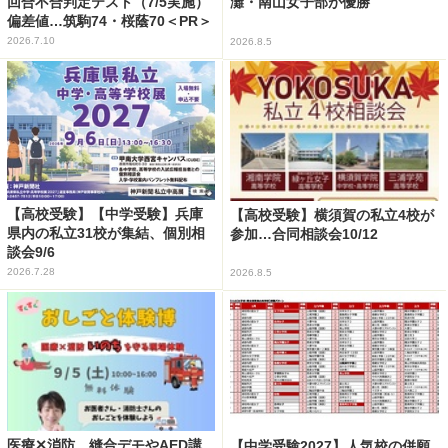
回合不合判定テスト（7/5実施）
灘・南山女子部が優勝
偏差値…筑駒74・桜蔭70＜PR＞
2026.7.10
2026.8.5
【高校受験】【中学受験】兵庫
【高校受験】横須賀の私立4校が
県内の私立31校が集結、個別相
参加…合同相談会10/12
談会9/6
2026.7.28
2026.8.5
医療✕消防、縫合デモやAED講
【中学受験2027】人気校の併願