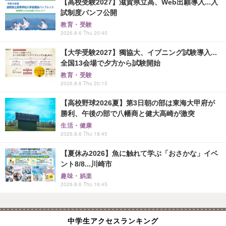
【高校受験2027】滋賀県立高、Web出願導入...入
試制度パンフ公開
教育・受験
2026.8.6 Thu 20:45
【大学受験2027】獨協大、イブニング試験導入...
全国13会場で夕方から試験開始
教育・受験
2026.8.6 Thu 20:15
【高校野球2026夏】第3日朝の部は東海大甲府が
勝利、午後の部で八幡商と健大高崎が激突
生活・健康
2026.8.6 Thu 18:45
【夏休み2026】魚に触れて学ぶ「おさかな」イベ
ント8/8...川崎市
趣味・娯楽
2026.8.6 Thu 16:45
中学生アクセスランキング