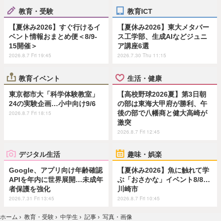
教育・受験
教育ICT
【夏休み2026】すぐ行けるイ
【夏休み2026】東大メタバー
ベント情報おまとめ便＜8/9-
ス工学部、生成AIなどジュニ
15開催＞
ア講座6選
2026.8.7 Fri 19:45
2026.7.30 Thu 11:15
教育イベント
生活・健康
東京都市大「科学体験教室」
【高校野球2026夏】第3日朝
24の実験企画…小中向け9/6
の部は東海大甲府が勝利、午
後の部で八幡商と健大高崎が
2026.8.7 Fri 18:15
激突
2026.8.7 Fri 12:45
デジタル生活
趣味・娯楽
Google、アプリ向け年齢確認
【夏休み2026】魚に触れて学
APIを年内に世界展開…未成年
ぶ「おさかな」イベント8/8…
者保護を強化
川崎市
2026.7.31 Fri 13:45
2026.8.7 Fri 10:45
ホーム
›
教育・受験
›
中学生
›
記事
›
写真・画像