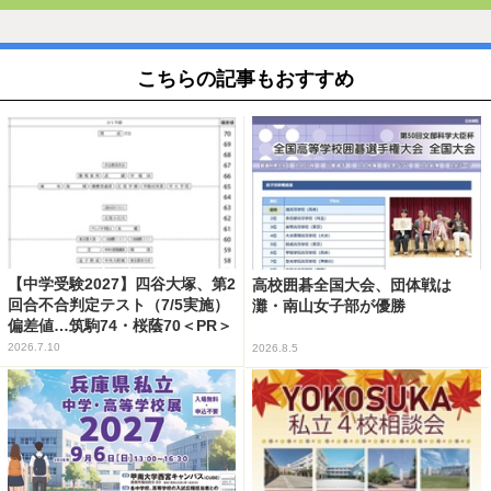
こちらの記事もおすすめ
【中学受験2027】四谷大塚、第2
高校囲碁全国大会、団体戦は
回合不合判定テスト（7/5実施）
灘・南山女子部が優勝
偏差値…筑駒74・桜蔭70＜PR＞
2026.7.10
2026.8.5