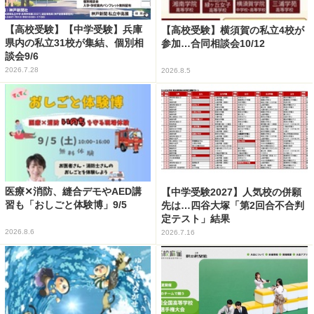
【高校受験】【中学受験】兵庫
【高校受験】横須賀の私立4校が
県内の私立31校が集結、個別相
参加…合同相談会10/12
談会9/6
2026.7.28
2026.8.5
医療✕消防、縫合デモやAED講
【中学受験2027】人気校の併願
習も「おしごと体験博」9/5
先は…四谷大塚「第2回合不合判
定テスト」結果
2026.8.6
2026.7.16