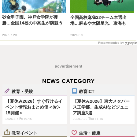
砂金甲子園、神戸女学院が優
全国高校麻雀32チーム本選出
勝…全国14校の中高生が腕競う
場…麻布や大阪星光、東海も
2026.7.29
2026.8.5
Recommended by
advertisement
NEWS CATEGORY
教育・受験
教育ICT
【夏休み2026】すぐ行けるイ
【夏休み2026】東大メタバー
ベント情報おまとめ便＜8/9-
ス工学部、生成AIなどジュニ
15開催＞
ア講座6選
2026.8.7 Fri 19:45
2026.7.30 Thu 11:15
教育イベント
生活・健康