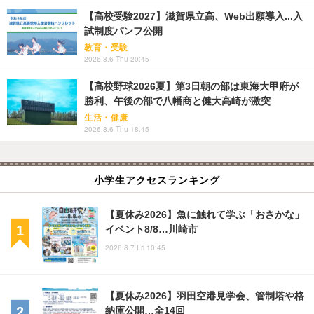
【高校受験2027】滋賀県立高、Web出願導入...入
試制度パンフ公開
教育・受験
2026.8.6 Thu 20:45
【高校野球2026夏】第3日朝の部は東海大甲府が
勝利、午後の部で八幡商と健大高崎が激突
生活・健康
2026.8.6 Thu 18:45
小学生アクセスランキング
【夏休み2026】魚に触れて学ぶ「おさかな」
イベント8/8…川崎市
2026.8.7 Fri 10:45
【夏休み2026】羽田空港見学会、管制塔や格
納庫公開…全14回