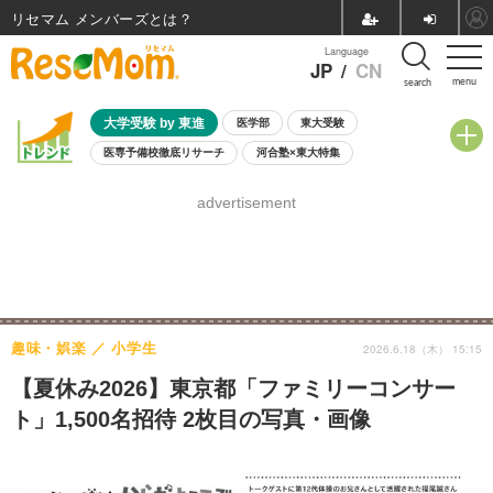
リセマム メンバーズ
Language
JP
/
CN
menu
search
大学受験 by 東進
医学部
東大受験
医専予備校徹底リサーチ
河合塾×東大特集
親子で考える大学選び
高校受験
中学受験
小学校受験
advertisement
共通テスト
夏休み
8月開催学校説明会・相談会
8月開催イベント・WS
全国公立高校 過去問
人気記事
自由研究教材（小学生向け）
自由研究教材（中学生向け）
ランキング
趣味・娯楽
小学生
2026.6.18（木） 15:15
【夏休み2026】東京都「ファミリーコンサー
ト」1,500名招待 2枚目の写真・画像