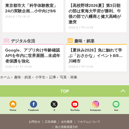
東京都市大「科学体験教室」
【高校野球2026夏】第3日朝
24の実験企画…小中向け9/6
の部は東海大甲府が勝利、午
後の部で八幡商と健大高崎が
2026.8.7 Fri 18:15
激突
2026.8.7 Fri 12:45
デジタル生活
趣味・娯楽
Google、アプリ向け年齢確認
【夏休み2026】魚に触れて学
APIを年内に世界展開…未成年
ぶ「おさかな」イベント8/8…
者保護を強化
川崎市
2026.7.31 Fri 13:45
2026.8.7 Fri 10:45
ホーム
›
趣味・娯楽
›
小学生
›
記事
›
写真・画像
TOP
Home
Facebook
X
YouTube
Instagram
line
お問合せ
広告掲載
会社概要
リセマムについて
個人情報保護方針