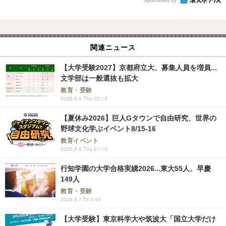
Sponsored by
関連ニュース
【大学受験2027】京都府立大、募集人員を増員...
文学部は一般選抜も拡大
教育・受験
2026.8.6 Thu 22:15
【夏休み2026】巨人Gタウンで自由研究、世界の
野球文化学ぶイベント8/15-16
教育イベント
2026.8.6 Thu 21:15
行知学園の大学合格実績2026...東大55人、早慶
149人
教育・受験
2026.8.7 Fri 0:45
【大学受験】東京科学大や筑波大「国立大学だけ