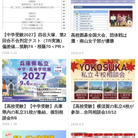
【中学受験2027】四谷大塚、第2
高校囲碁全国大会、団体戦は
回合不合判定テスト（7/5実施）
灘・南山女子部が優勝
偏差値…筑駒74・桜蔭70＜PR＞
2026.7.10
2026.8.5
【高校受験】【中学受験】兵庫
【高校受験】横須賀の私立4校が
県内の私立31校が集結、個別相
参加…合同相談会10/12
談会9/6
2026.7.28
2026.8.5