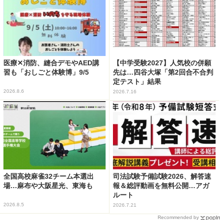
医療✕消防、縫合デモやAED講
【中学受験2027】人気校の併願
習も「おしごと体験博」9/5
先は…四谷大塚「第2回合不合判
定テスト」結果
2026.8.6
2026.7.16
全国高校麻雀32チーム本選出
司法試験予備試験2026、解答速
場…麻布や大阪星光、東海も
報＆総評動画を無料公開…アガ
ルート
2026.8.5
2026.7.21
Recommended by