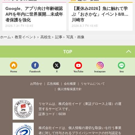
Google、アプリ向け年齢確認
【夏休み2026】魚に触れて学
APIを年内に世界展開…未成年
ぶ「おさかな」イベント8/8…
者保護を強化
川崎市
2026.7.31 Fri 13:45
2026.8.7 Fri 10:45
ホーム
›
教育イベント
›
高校生
›
記事
›
写真・画像
TOP
Home
Facebook
X
YouTube
Instagram
line
お問合せ
広告掲載
会社概要
リセマムについて
個人情報保護方針
リセマムは、株式会社イード（東証グロース上場）の運
営するサービスです。
証券コード：6038
株式会社イードは、個人情報の適切な取扱いを行う事業
者に対して付与されるプライバシーマークの付与認定を