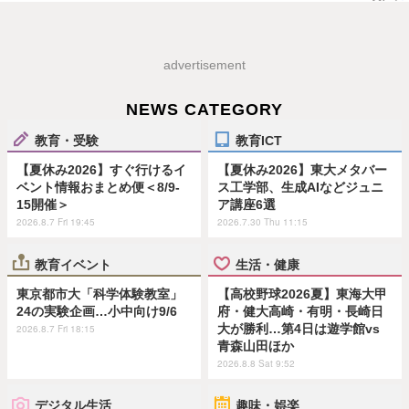
advertisement
NEWS CATEGORY
教育・受験
教育ICT
【夏休み2026】すぐ行けるイ
【夏休み2026】東大メタバー
ベント情報おまとめ便＜8/9-
ス工学部、生成AIなどジュニ
15開催＞
ア講座6選
2026.8.7 Fri 19:45
2026.7.30 Thu 11:15
教育イベント
生活・健康
東京都市大「科学体験教室」
【高校野球2026夏】東海大甲
24の実験企画…小中向け9/6
府・健大高崎・有明・長崎日
大が勝利…第4日は遊学館vs
2026.8.7 Fri 18:15
青森山田ほか
2026.8.8 Sat 9:52
デジタル生活
趣味・娯楽