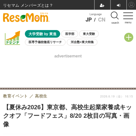
リセマム メンバーズ
Language
JP
/
CN
menu
search
大学受験 by 東進
医学部
東大受験
医専予備校徹底リサーチ
河合塾×東大特集
親子で考える大学選び
高校受験
中学受験
小学校受験
advertisement
共通テスト
夏休み
8月開催学校説明会・相談会
8月開催イベント・WS
全国公立高校 過去問
人気記事
自由研究教材（小学生向け）
自由研究教材（中学生向け）
ランキング
教育イベント
高校生
2026.6.19（金） 16:15
【夏休み2026】東京都、高校生起業家養成キッ
クオフ「フードフェス」8/20 2枚目の写真・画
像