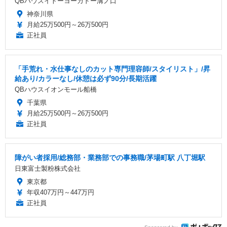
QBハウスイトーヨーカドー溝ノ口
神奈川県
月給25万500円～26万500円
正社員
「手荒れ・水仕事なしのカット専門理容師/スタイリスト」/昇
給あり/カラーなし/休憩は必ず90分/長期活躍
QBハウスイオンモール船橋
千葉県
月給25万500円～26万500円
正社員
障がい者採用/総務部・業務部での事務職/茅場町駅 八丁堀駅
日東富士製粉株式会社
東京都
年収407万円～447万円
正社員