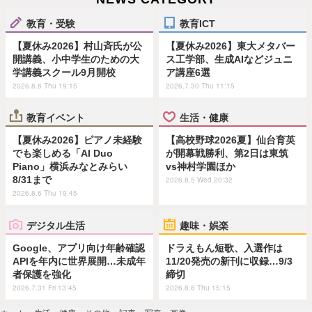
教育・受験
教育ICT
【夏休み2026】村山斉氏が公
【夏休み2026】東大メタバー
開講義、小中学生のための大
ス工学部、生成AIなどジュニ
学講義スクール9月開校
ア講座6選
2026.8.6 Thu 19:15
2026.7.30 Thu 11:15
教育イベント
生活・健康
【夏休み2026】ピアノ未経験
【高校野球2026夏】仙台育英
でも楽しめる「AI Duo
が開幕戦勝利、第2日は東筑
Piano」横浜みなとみらい
vs神村学園ほか
8/31まで
2026.8.5 Wed 20:32
2026.8.6 Thu 19:45
デジタル生活
趣味・娯楽
Google、アプリ向け年齢確認
ドラえもん短歌、入選作は
APIを年内に世界展開…未成年
11/20発売の新刊に収録…9/3
者保護を強化
締切
2026.7.31 Fri 13:45
2026.8.6 Thu 15:15