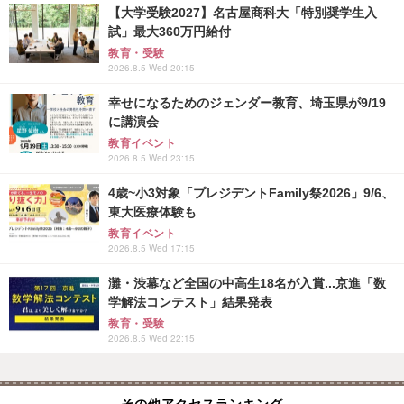
【大学受験2027】名古屋商科大「特別奨学生入
試」最大360万円給付
教育・受験
2026.8.5 Wed 20:15
幸せになるためのジェンダー教育、埼玉県が9/19
に講演会
教育イベント
2026.8.5 Wed 23:15
4歳~小3対象「プレジデントFamily祭2026」9/6、
東大医療体験も
教育イベント
2026.8.5 Wed 17:15
灘・渋幕など全国の中高生18名が入賞...京進「数
学解法コンテスト」結果発表
教育・受験
2026.8.5 Wed 22:15
その他アクセスランキング