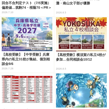
回合不合判定テスト（7/5実施）
灘・南山女子部が優勝
偏差値…筑駒74・桜蔭70＜PR＞
2026.7.10
2026.8.5
【高校受験】【中学受験】兵庫
【高校受験】横須賀の私立4校が
県内の私立31校が集結、個別相
参加…合同相談会10/12
談会9/6
2026.7.28
2026.8.5