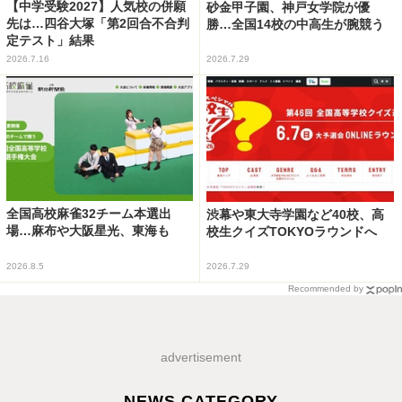
【中学受験2027】人気校の併願
砂金甲子園、神戸女学院が優
先は…四谷大塚「第2回合不合判
勝…全国14校の中高生が腕競う
定テスト」結果
2026.7.16
2026.7.29
全国高校麻雀32チーム本選出
渋幕や東大寺学園など40校、高
場…麻布や大阪星光、東海も
校生クイズTOKYOラウンドへ
2026.8.5
2026.7.29
Recommended by
advertisement
NEWS CATEGORY