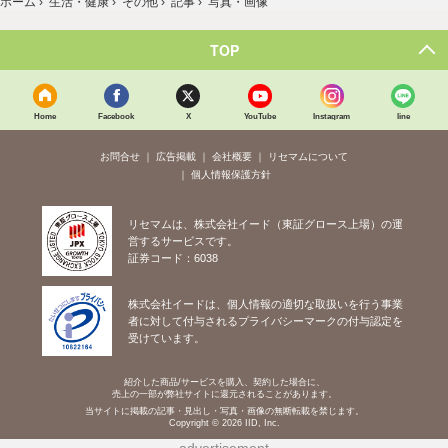
ホーム
›
生活・健康
›
その他
›
記事
›
写真・画像
TOP
Home
Facebook
X
YouTube
Instagram
line
お問合せ
広告掲載
会社概要
リセマムについて
個人情報保護方針
リセマムは、株式会社イード（東証グロース上場）の運
営するサービスです。
証券コード：6038
株式会社イードは、個人情報の適切な取扱いを行う事業
者に対して付与されるプライバシーマークの付与認定を
受けています。
紹介した商品/サービスを購入、契約した場合に、
売上の一部が弊社サイトに還元されることがあります。
当サイトに掲載の記事・見出し・写真・画像の無断転載を禁じます。
Copyright © 2026 IID, Inc.