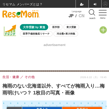
リセマム メンバーズ
Language
JP
/
CN
menu
search
大学受験 by 東進
医学部
東大受験
医専予備校徹底リサーチ
河合塾×東大特集
親子で考える大学選び
高校受験
中学受験
小学校受験
advertisement
共通テスト
夏休み
8月開催学校説明会・相談会
8月開催イベント・WS
全国公立高校 過去問
人気記事
自由研究教材（小学生向け）
自由研究教材（中学生向け）
ランキング
生活・健康
その他
2026.6.22（月） 19:45
梅雨のない北海道以外、すべてが梅雨入り…梅
雨明けいつ？ 1枚目の写真・画像