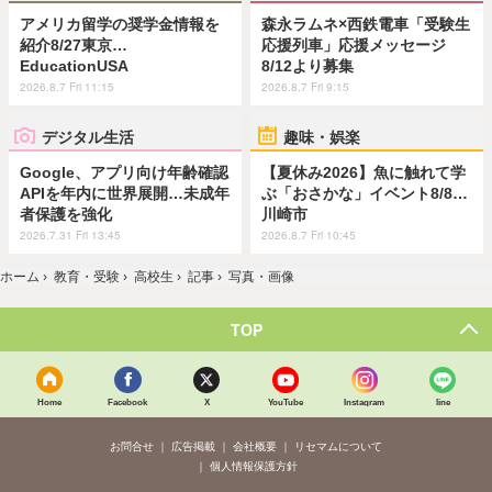
アメリカ留学の奨学金情報を
森永ラムネ×西鉄電車「受験生
紹介8/27東京…
応援列車」応援メッセージ
EducationUSA
8/12より募集
2026.8.7 Fri 11:15
2026.8.7 Fri 9:15
デジタル生活
趣味・娯楽
Google、アプリ向け年齢確認
【夏休み2026】魚に触れて学
APIを年内に世界展開…未成年
ぶ「おさかな」イベント8/8…
者保護を強化
川崎市
2026.7.31 Fri 13:45
2026.8.7 Fri 10:45
ホーム
›
教育・受験
›
高校生
›
記事
›
写真・画像
TOP
Home
Facebook
X
YouTube
Instagram
line
お問合せ
広告掲載
会社概要
リセマムについて
個人情報保護方針