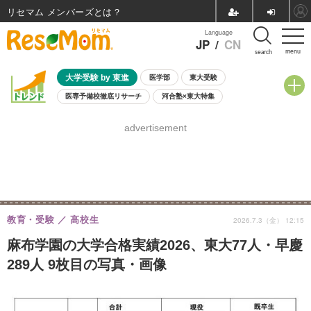
リセマム メンバーズ
Language
JP
/
CN
menu
search
大学受験 by 東進
医学部
東大受験
医専予備校徹底リサーチ
河合塾×東大特集
親子で考える大学選び
高校受験
中学受験
小学校受験
advertisement
共通テスト
夏休み
8月開催学校説明会・相談会
8月開催イベント・WS
全国公立高校 過去問
人気記事
自由研究教材（小学生向け）
自由研究教材（中学生向け）
ランキング
教育・受験
高校生
2026.7.3（金） 12:15
麻布学園の大学合格実績2026、東大77人・早慶
289人 9枚目の写真・画像