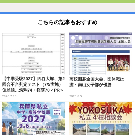
こちらの記事もおすすめ
【中学受験2027】四谷大塚、第2
高校囲碁全国大会、団体戦は
回合不合判定テスト（7/5実施）
灘・南山女子部が優勝
偏差値…筑駒74・桜蔭70＜PR＞
2026.7.10
2026.8.5