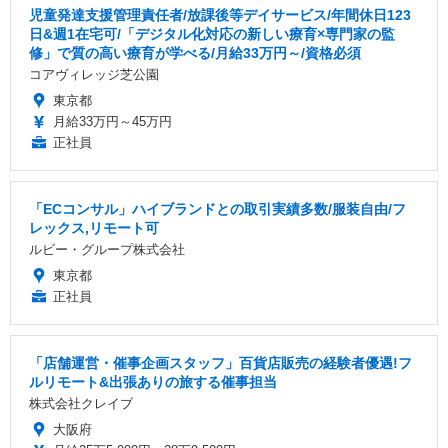
児童発達支援管理責任者/放課後等デイサービス/年間休日123
日&週1在宅可/「デジタル化対応の新しい療育×専門家の監
修」で質の高い療育が学べる/月給33万円～/資格必須
コアヴィレッジ芝公園
東京都
月給33万円～45万円
正社員
「ECコンサル」ハイブランドとの取引実績多数/服装自由/フ
レックス,リモート可
ルビー・グループ株式会社
東京都
正社員
「店舗運営・催事企画スタッフ」百貨店販売の経験者優遇!フ
ルリモート&出張ありの旅する催事担当
株式会社クレイブ
大阪府