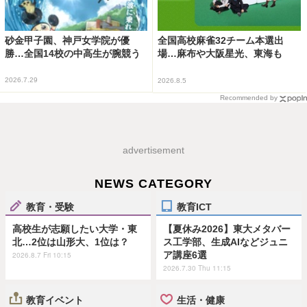
砂金甲子園、神戸女学院が優
全国高校麻雀32チーム本選出
勝…全国14校の中高生が腕競う
場…麻布や大阪星光、東海も
2026.7.29
2026.8.5
Recommended by
advertisement
NEWS CATEGORY
教育・受験
教育ICT
高校生が志願したい大学・東
【夏休み2026】東大メタバー
北…2位は山形大、1位は？
ス工学部、生成AIなどジュニ
ア講座6選
2026.8.7 Fri 10:15
2026.7.30 Thu 11:15
教育イベント
生活・健康