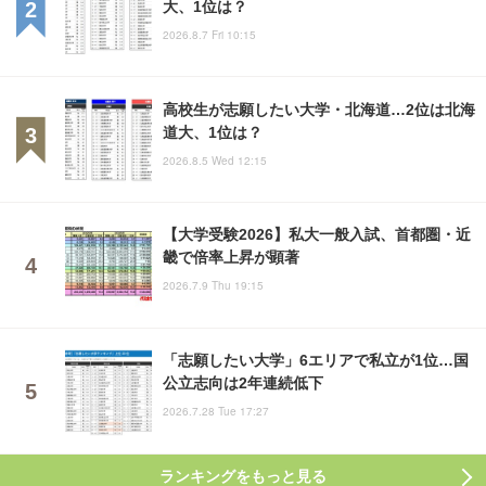
大、1位は？
2026.8.7 Fri 10:15
高校生が志願したい大学・北海道…2位は北海
道大、1位は？
2026.8.5 Wed 12:15
【大学受験2026】私大一般入試、首都圏・近
畿で倍率上昇が顕著
2026.7.9 Thu 19:15
「志願したい大学」6エリアで私立が1位…国
公立志向は2年連続低下
2026.7.28 Tue 17:27
ランキングをもっと見る