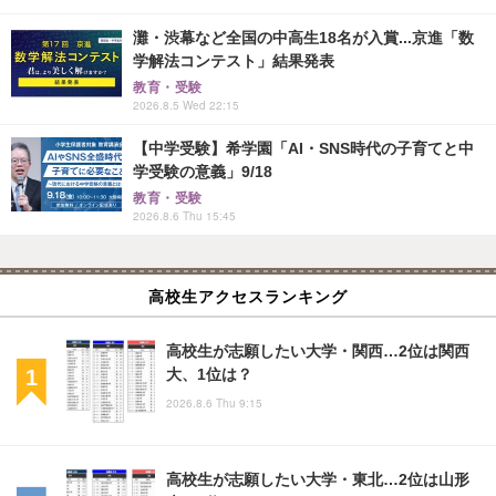
灘・渋幕など全国の中高生18名が入賞...京進「数
学解法コンテスト」結果発表
教育・受験
2026.8.5 Wed 22:15
【中学受験】希学園「AI・SNS時代の子育てと中
学受験の意義」9/18
教育・受験
2026.8.6 Thu 15:45
高校生アクセスランキング
高校生が志願したい大学・関西…2位は関西
大、1位は？
2026.8.6 Thu 9:15
高校生が志願したい大学・東北…2位は山形