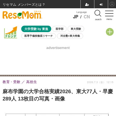
リセマム メンバーズ
Language
JP
/
CN
menu
search
大学受験 by 東進
医学部
東大受験
医専予備校徹底リサーチ
河合塾×東大特集
親子で考える大学選び
高校受験
中学受験
小学校受験
advertisement
共通テスト
夏休み
8月開催学校説明会・相談会
8月開催イベント・WS
全国公立高校 過去問
人気記事
自由研究教材（小学生向け）
自由研究教材（中学生向け）
ランキング
教育・受験
高校生
2026.7.3（金） 12:15
麻布学園の大学合格実績2026、東大77人・早慶
289人 13枚目の写真・画像