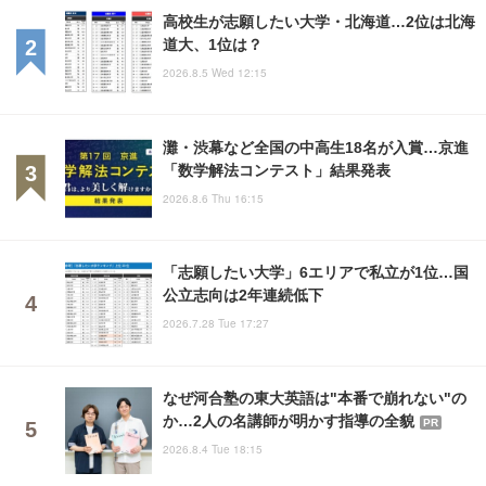
高校生が志願したい大学・北海道…2位は北海
道大、1位は？
2026.8.5 Wed 12:15
灘・渋幕など全国の中高生18名が入賞…京進
「数学解法コンテスト」結果発表
2026.8.6 Thu 16:15
「志願したい大学」6エリアで私立が1位…国
公立志向は2年連続低下
2026.7.28 Tue 17:27
なぜ河合塾の東大英語は"本番で崩れない"の
か…2人の名講師が明かす指導の全貌
PR
2026.8.4 Tue 18:15