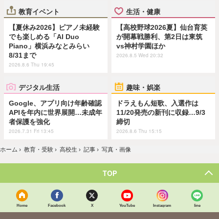
教育イベント
生活・健康
【夏休み2026】ピアノ未経験
【高校野球2026夏】仙台育英
でも楽しめる「AI Duo
が開幕戦勝利、第2日は東筑
Piano」横浜みなとみらい
vs神村学園ほか
8/31まで
2026.8.5 Wed 20:32
2026.8.6 Thu 19:45
デジタル生活
趣味・娯楽
Google、アプリ向け年齢確認
ドラえもん短歌、入選作は
APIを年内に世界展開…未成年
11/20発売の新刊に収録…9/3
者保護を強化
締切
2026.7.31 Fri 13:45
2026.8.6 Thu 15:15
ホーム
›
教育・受験
›
高校生
›
記事
›
写真・画像
TOP
Home
Facebook
X
YouTube
Instagram
line