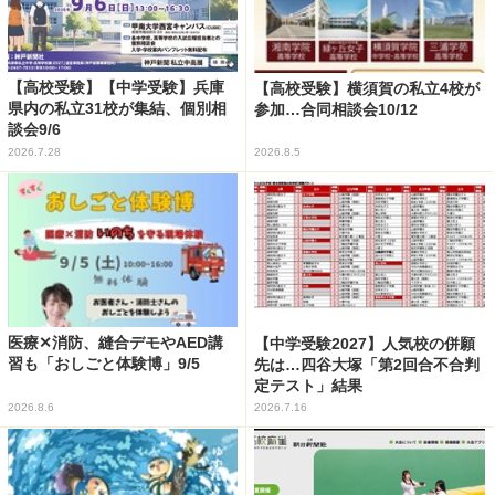
【高校受験】【中学受験】兵庫
【高校受験】横須賀の私立4校が
県内の私立31校が集結、個別相
参加…合同相談会10/12
談会9/6
2026.7.28
2026.8.5
医療✕消防、縫合デモやAED講
【中学受験2027】人気校の併願
習も「おしごと体験博」9/5
先は…四谷大塚「第2回合不合判
定テスト」結果
2026.8.6
2026.7.16