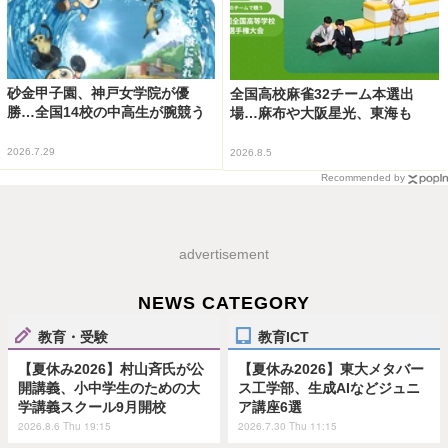
砂金甲子園、神戸女学院が優
全国高校麻雀32チーム本選出
勝…全国14校の中高生が腕競う
場…麻布や大阪星光、東海も
2026.7.29
2026.8.5
Recommended by
advertisement
NEWS CATEGORY
教育・受験
教育ICT
【夏休み2026】村山斉氏が公
【夏休み2026】東大メタバー
開講義、小中学生のための大
ス工学部、生成AIなどジュニ
学講義スクール9月開校
ア講座6選
2026.8.6 Thu 19:15
2026.7.30 Thu 11:15