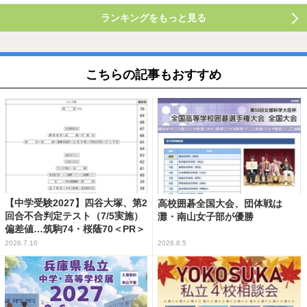
ランキングをもっと見る
こちらの記事もおすすめ
【中学受験2027】四谷大塚、第2
高校囲碁全国大会、団体戦は
回合不合判定テスト（7/5実施）
灘・南山女子部が優勝
偏差値…筑駒74・桜蔭70＜PR＞
2026.7.10
2026.8.5