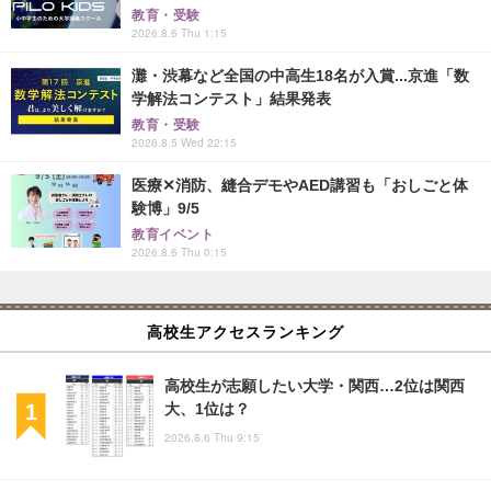
教育・受験
2026.8.6 Thu 1:15
灘・渋幕など全国の中高生18名が入賞...京進「数
学解法コンテスト」結果発表
教育・受験
2026.8.5 Wed 22:15
医療✕消防、縫合デモやAED講習も「おしごと体
験博」9/5
教育イベント
2026.8.6 Thu 0:15
高校生アクセスランキング
高校生が志願したい大学・関西…2位は関西
大、1位は？
2026.8.6 Thu 9:15