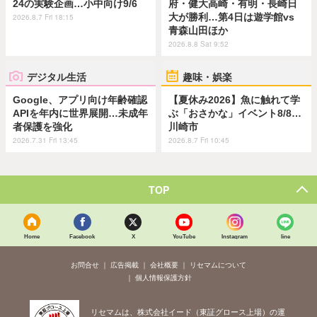
24の実験企画…小中向け9/6
府・健大高崎・有明・長崎日
大が勝利…第4日は遊学館vs
2026.8.7 Fri 18:15
青森山田ほか
2026.8.8 Sat 9:52
デジタル生活
趣味・娯楽
Google、アプリ向け年齢確認
【夏休み2026】魚に触れて学
APIを年内に世界展開…未成年
ぶ「おさかな」イベント8/8…
者保護を強化
川崎市
2026.7.31 Fri 13:45
2026.8.7 Fri 10:45
TOP
Home
Facebook
X
YouTube
Instagram
line
お問合せ
広告掲載
会社概要
リセマムについて
個人情報保護方針
リセマムは、株式会社イード（東証グロース上場）の運