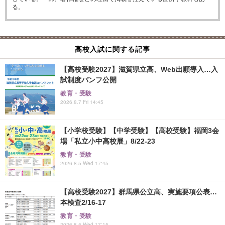
る。
高校入試に関する記事
【高校受験2027】滋賀県立高、Web出願導入…入
試制度パンフ公開
教育・受験
2026.8.7 Fri 14:45
【小学校受験】【中学受験】【高校受験】福岡3会
場「私立小中高校展」8/22-23
教育・受験
2026.8.5 Wed 17:45
【高校受験2027】群馬県公立高、実施要項公表…
本検査2/16-17
教育・受験
2026.8.5 Wed 17:15