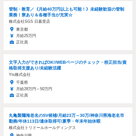
管制・教育／《月給40万円以上も可能！》未経験歓迎の管制
業務！寮あり＆各種手当が充実☆
株式会社SGS 日暮里店
東京都
月給25万円
正社員
文字入力ができればOK!/WEBページのチェック・校正担当/資
格取得支援あり/未経験活躍
Yts株式会社
千葉県
月給28万円～50万円
正社員
丸亀製麺海老名のSV候補/月給23万～30万/神奈川県海老名市
勤務/年休113日/連休取得可/夏季・年末年始休暇
株式会社トリドールホールディングス
神奈川県