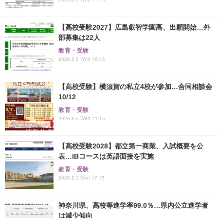
【高校受験2027】広島叡智学園高、出願開始…外
部募集は22人
教育・受験
2026.8.5 Wed 16:15
【高校受験】横須賀の私立4校が参加…合同相談会
10/12
教育・受験
2026.8.5 Wed 11:15
【高校受験2028】都立第一商業、入試概要を公
表…IBコースは英語面接を実施
教育・受験
2026.8.3 Mon 17:15
神奈川県、高校等進学率99.0％…県内公立進学者
は減少傾向