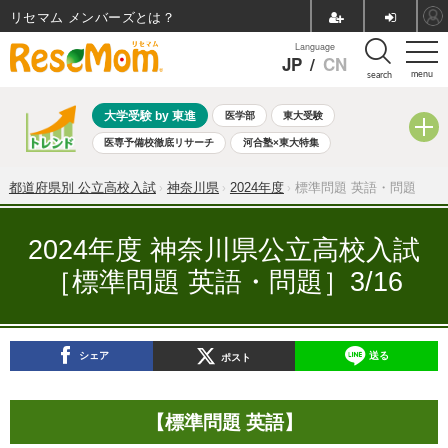
リセマム メンバーズ
Language
JP
/
CN
menu
search
大学受験 by 東進
医学部
東大受験
医専予備校徹底リサーチ
河合塾×東大特集
親子で考える大学選び
高校受験
中学受験
小学校受験
都道府県別 公立高校入試
神奈川県
2024年度
標準問題 英語・問題
共通テスト
夏休み
8月開催学校説明会・相談会
8月開催イベント・WS
全国公立高校 過去問
人気記事
2024年度 神奈川県公立高校入試
自由研究教材（小学生向け）
自由研究教材（中学生向け）
［標準問題 英語・問題］3/16
ランキング
シェア
送る
ポスト
【標準問題 英語】