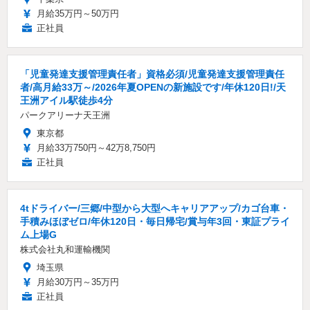
月給35万円～50万円
正社員
「児童発達支援管理責任者」資格必須/児童発達支援管理責任
者/高月給33万～/2026年夏OPENの新施設です/年休120日!/天
王洲アイル駅徒歩4分
パークアリーナ天王洲
東京都
月給33万750円～42万8,750円
正社員
4tドライバー/三郷/中型から大型へキャリアアップ/カゴ台車・
手積みほぼゼロ/年休120日・毎日帰宅/賞与年3回・東証プライ
ム上場G
株式会社丸和運輸機関
埼玉県
月給30万円～35万円
正社員