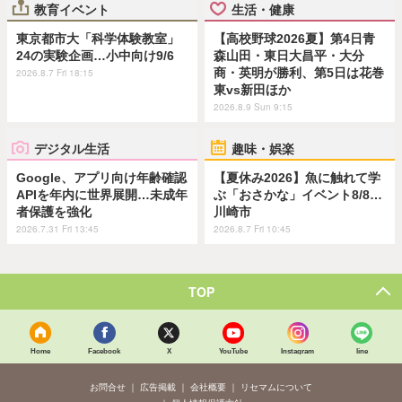
教育イベント
生活・健康
東京都市大「科学体験教室」
【高校野球2026夏】第4日青
24の実験企画…小中向け9/6
森山田・東日大昌平・大分
商・英明が勝利、第5日は花巻
2026.8.7 Fri 18:15
東vs新田ほか
2026.8.9 Sun 9:15
デジタル生活
趣味・娯楽
Google、アプリ向け年齢確認
【夏休み2026】魚に触れて学
APIを年内に世界展開…未成年
ぶ「おさかな」イベント8/8…
者保護を強化
川崎市
2026.7.31 Fri 13:45
2026.8.7 Fri 10:45
TOP
Home
Facebook
X
YouTube
Instagram
line
お問合せ
広告掲載
会社概要
リセマムについて