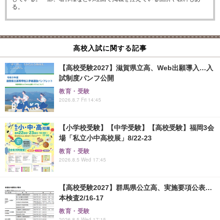
る。
高校入試に関する記事
【高校受験2027】滋賀県立高、Web出願導入…入
試制度パンフ公開
教育・受験
2026.8.7 Fri 14:45
【小学校受験】【中学受験】【高校受験】福岡3会
場「私立小中高校展」8/22-23
教育・受験
2026.8.5 Wed 17:45
【高校受験2027】群馬県公立高、実施要項公表…
本検査2/16-17
教育・受験
2026.8.5 Wed 17:15