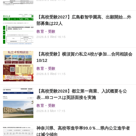
【高校受験2027】広島叡智学園高、出願開始…外
部募集は22人
教育・受験
2026.8.5 Wed 16:15
【高校受験】横須賀の私立4校が参加…合同相談会
10/12
教育・受験
2026.8.5 Wed 11:15
【高校受験2028】都立第一商業、入試概要を公
表…IBコースは英語面接を実施
教育・受験
2026.8.3 Mon 17:15
神奈川県、高校等進学率99.0％…県内公立進学者
は減少傾向