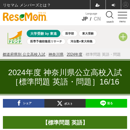
リセマム メンバーズ
Language
JP
/
CN
menu
search
大学受験 by 東進
医学部
東大受験
医専予備校徹底リサーチ
河合塾×東大特集
親子で考える大学選び
高校受験
中学受験
小学校受験
都道府県別 公立高校入試
神奈川県
2024年度
標準問題 英語・問題
共通テスト
夏休み
8月開催学校説明会・相談会
8月開催イベント・WS
全国公立高校 過去問
人気記事
2024年度 神奈川県公立高校入試
自由研究教材（小学生向け）
自由研究教材（中学生向け）
［標準問題 英語・問題］16/16
ランキング
シェア
送る
ポスト
【標準問題 英語】