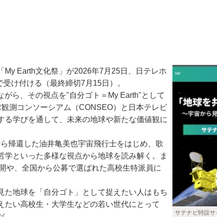
Earth文化祭」が2026年7月25日、日テレホ
で受け付ける（最終締切7月15日）。
ら、その視点を"自分ゴト＝My Earth"として
観測コンソーシアム（CONSEO）と日本テレビ
する学びを通して、未来の地球や新たな価値観に
）から帰還した油井亀美也宇宙飛行士をはじめ、歌
哲学といった多様な視点から地球を読み解く。ま
映像公開や、全国から公募で選ばれた高校生特派員に
見た地球を「自分ゴト」として捉えたい人はもち
えたい高校生・大学生などの若い世代にとって
サテナビ特設サ
だ。