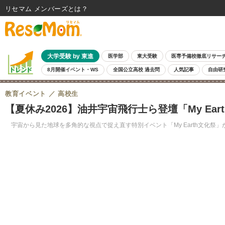
リセマム メンバーズ
大学受験 by 東進
医学部
東大受験
医専予備校徹底リサー
8月開催イベント・WS
全国公立高校 過去問
人気記事
自由研
教育イベント
高校生
【夏休み2026】油井宇宙飛行士ら登壇「My Eart
宇宙から見た地球を多角的な視点で捉え直す特別イベント「My Earth文化祭」が