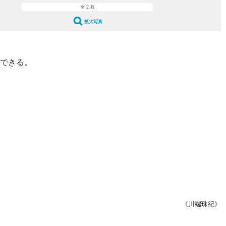
全 2 枚
拡大写真
聴できる。
《川端珠紀》