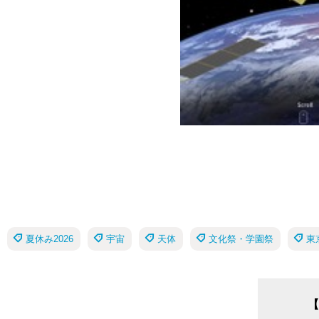
夏休み2026
宇宙
天体
文化祭・学園祭
東
【