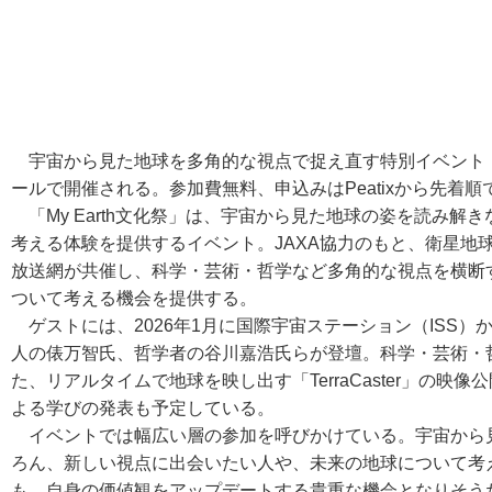
宇宙から見た地球を多角的な視点で捉え直す特別イベント「My 
ールで開催される。参加費無料、申込みはPeatixから先着順
「My Earth文化祭」は、宇宙から見た地球の姿を読み解きなが
考える体験を提供するイベント。JAXA協力のもと、衛星地球
放送網が共催し、科学・芸術・哲学など多角的な視点を横断
ついて考える機会を提供する。
ゲストには、2026年1月に国際宇宙ステーション（ISS
人の俵万智氏、哲学者の谷川嘉浩氏らが登壇。科学・芸術・
た、リアルタイムで地球を映し出す「TerraCaster」の
よる学びの発表も予定している。
イベントでは幅広い層の参加を呼びかけている。宇宙から
ろん、新しい視点に出会いたい人や、未来の地球について考
も、自身の価値観をアップデートする貴重な機会となりそう