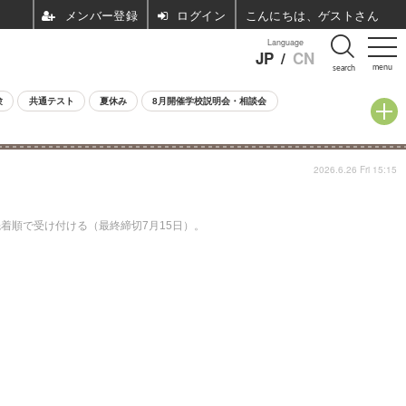
ログイン
こんにちは、ゲストさん
Language
JP
/
CN
menu
search
験
共通テスト
夏休み
8月開催学校説明会・相談会
2026.6.26 Fri 15:15
先着順で受け付ける（最終締切7月15日）。