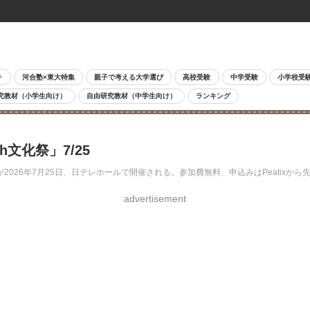
チ
河合塾×東大特集
親子で考える大学選び
高校受験
中学受験
小学校受
究教材（小学生向け）
自由研究教材（中学生向け）
ランキング
h文化祭」7/25
2026年7月25日、日テレホールで開催される。参加費無料、申込みはPeatixから
advertisement