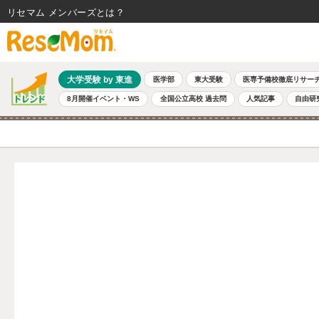
リセマム メンバーズ
大学受験 by 東進
医学部
東大受験
医専予備校徹底リサー
8月開催イベント・WS
全国公立高校 過去問
人気記事
自由研