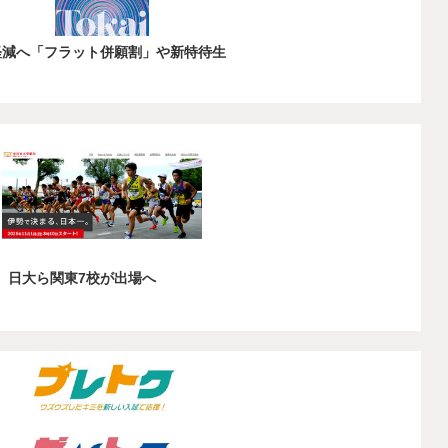
担軽減へ「フラット併願割」や新特待生
、日大ら関東7校が出場へ