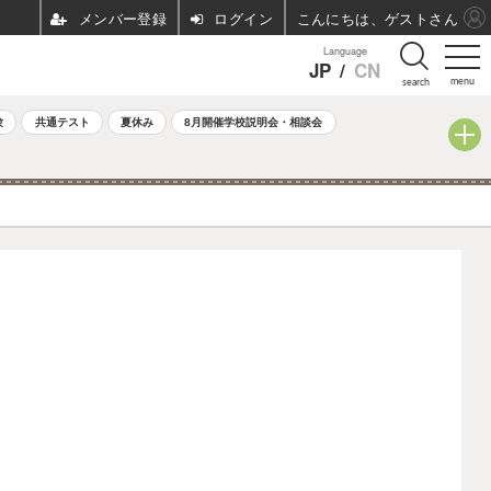
ログイン
こんにちは、ゲストさん
Language
JP
/
CN
menu
search
験
共通テスト
夏休み
8月開催学校説明会・相談会