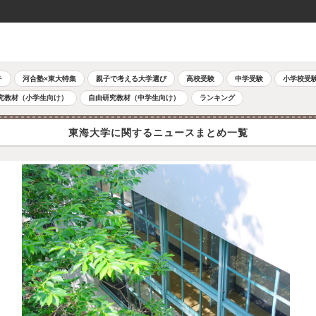
チ
河合塾×東大特集
親子で考える大学選び
高校受験
中学受験
小学校受
究教材（小学生向け）
自由研究教材（中学生向け）
ランキング
東海大学に関するニュースまとめ一覧