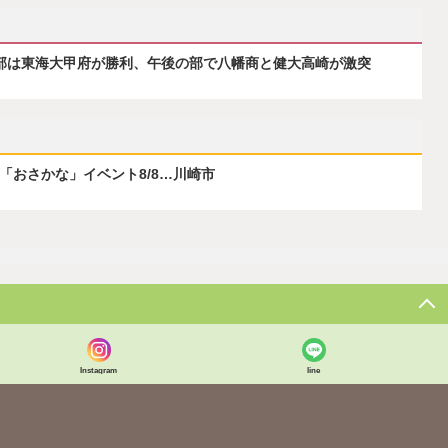
の部は東海大甲府が勝利、午後の部で八幡商と健大高崎が激突
ぶ「おさかな」イベント8/8…川崎市
Instagram
line