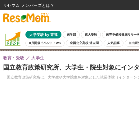
リセマム メンバーズ
大学受験 by 東進
医学部
東大受験
医専予備校徹底リサー
8月開催イベント・WS
全国公立高校 過去問
人気記事
自由研
教育・受験
大学生
国立教育政策研究所、大学生・院生対象にイン
国立教育政策研究所は、大学生や大学院生を対象とした就業体験（インターンシ