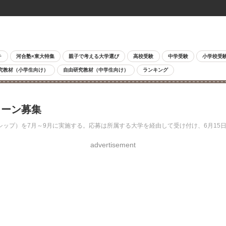
チ
河合塾×東大特集
親子で考える大学選び
高校受験
中学受験
小学校受
究教材（小学生向け）
自由研究教材（中学生向け）
ランキング
ターン募集
ップ）を7月～9月に実施する。応募は所属する大学を経由して受け付け、6月15
advertisement