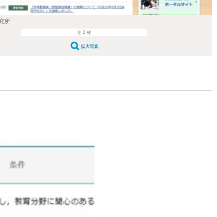
究所
全 2 枚
拡大写真