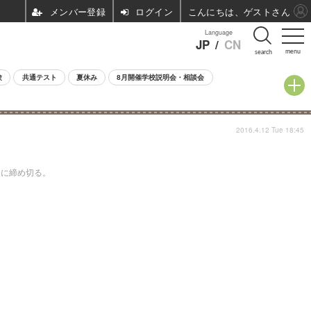
ログイン
こんにちは、ゲストさん
Language
JP
/
CN
menu
search
験
共通テスト
夏休み
8月開催学校説明会・相談会
2016.4.12 Tue 18:45
日に締め切る。