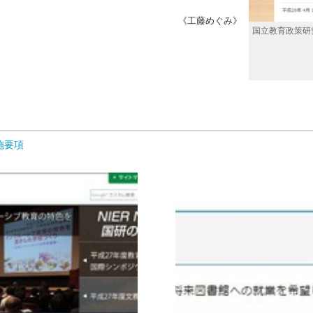
《工藤めぐみ》
国立教育政策研
施要項