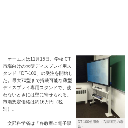
オーエスは11月15日、学校ICT
市場向けの大型ディスプレイ用ス
タンド「DT-100」の受注を開始し
た。最大70型まで搭載可能な薄型
ディスプレイ専用スタンドで、使
わないときには壁に寄せられる。
市場想定価格は約16万円（税
別）。
DT-100使用例（右脚固定の場
文部科学省は「各教室に電子黒
合）