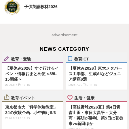
子供英語教材2026
advertisement
NEWS CATEGORY
教育・受験
教育ICT
【夏休み2026】すぐ行けるイ
【夏休み2026】東大メタバー
ベント情報おまとめ便＜8/9-
ス工学部、生成AIなどジュニ
15開催＞
ア講座6選
2026.8.7 Fri 19:45
2026.7.30 Thu 11:15
教育イベント
生活・健康
東京都市大「科学体験教室」
【高校野球2026夏】第4日青
24の実験企画…小中向け9/6
森山田・東日大昌平・大分
商・英明が勝利、第5日は花巻
2026.8.7 Fri 18:15
東vs新田ほか