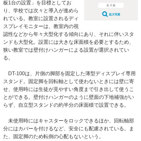
板1台の設置」を目標としてお
全 4 枚
り、学校では次々と導入が進めら
拡大写真
れている。教室に設置されるディ
スプレイモニターは、教室内の視
認性などから年々大型化する傾向にあり、それに伴いスタ
ンドも大型化。設置には大きな床面積を必要とするため、
狭い教室では壁付けハンガーによる設置が選択されてい
る。
DT-100は、片側の脚部を固定した薄型ディスプレイ専用
スタンド。固定脚を回転軸として使わないときには壁に寄
せ、使用時には生徒が見やすい角度まで引き出して使うこ
とができる。壁付けハンガーのように壁面の下地補強がい
らず、自立型スタンドの約半分の床面積で設置できる。
未使用時にはキャスターをロックできるほか、回転軸部
分にはカバーを付けるなど、安全にも配慮されている。ま
た、固定脚のため転倒の心配もないという。