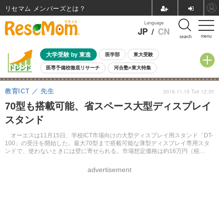
リセマム メンバーズ
Language
JP
/
CN
menu
search
大学受験 by 東進
医学部
東大受験
医専予備校徹底リサーチ
河合塾×東大特集
親子で考える大学選び
高校受験
中学受験
小学校受験
教育ICT
先生
2016.11.15 Tue 12:30
共通テスト
夏休み
8月開催学校説明会・相談会
70型も搭載可能、省スペース大型ディスプレイ
8月開催イベント・WS
全国公立高校 過去問
人気記事
スタンド
自由研究教材（小学生向け）
自由研究教材（中学生向け）
ランキング
オーエスは11月15日、学校ICT市場向けの大型ディスプレイ用スタンド「DT-
100」の受注を開始した。最大70型まで搭載可能な薄型ディスプレイ専用スタ
ンドで、使わないときには壁に寄せられる。市場想定価格は約16万円（税
別）。
advertisement