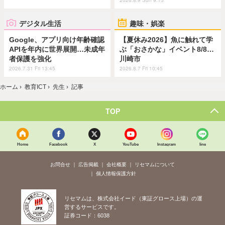
2026.8.9 Sun 9:15
デジタル生活
趣味・娯楽
Google、アプリ向け年齢確認
【夏休み2026】魚に触れて学
APIを年内に世界展開…未成年
ぶ「おさかな」イベント8/8…
者保護を強化
川崎市
2026.7.31 Fri 13:45
2026.8.7 Fri 10:45
ホーム
›
教育ICT
›
先生
›
記事
TOP
Home
Facebook
X
YouTube
Instagram
line
お問合せ
広告掲載
会社概要
リセマムについて
個人情報保護方針
リセマムは、株式会社イード（東証グロース上場）の運
営するサービスです。
証券コード：6038