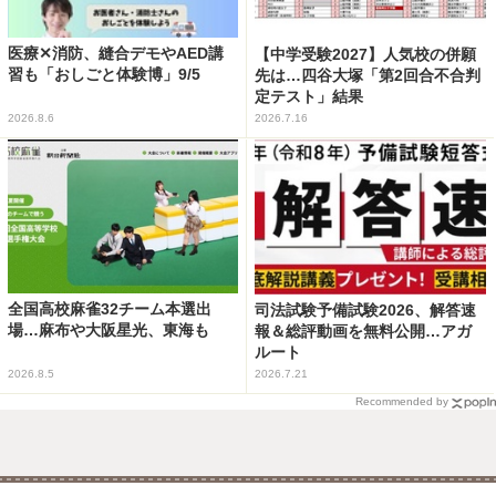
医療✕消防、縫合デモやAED講
【中学受験2027】人気校の併願
習も「おしごと体験博」9/5
先は…四谷大塚「第2回合不合判
定テスト」結果
2026.8.6
2026.7.16
全国高校麻雀32チーム本選出
司法試験予備試験2026、解答速
場…麻布や大阪星光、東海も
報＆総評動画を無料公開…アガ
ルート
2026.8.5
2026.7.21
Recommended by