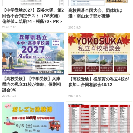
【中学受験2027】四谷大塚、第2
高校囲碁全国大会、団体戦は
回合不合判定テスト（7/5実施）
灘・南山女子部が優勝
偏差値…筑駒74・桜蔭70＜PR＞
2026.7.10
2026.8.5
【高校受験】【中学受験】兵庫
【高校受験】横須賀の私立4校が
県内の私立31校が集結、個別相
参加…合同相談会10/12
談会9/6
2026.7.28
2026.8.5