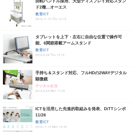
回転ハンドル採用、大型ディスプレイ対応スタン
ド2種…オーエス
教育ICT
2016.11.10 Thu 12:15
タブレットを上下・左右に自由な位置で操作可
能、6関節搭載アームスタンド
教育ICT
2016.9.29 Thu 13:15
手持ち＆スタンド対応、フルHDの2WAYデジタル
顕微鏡
デジタル生活
2016.8.29 Mon 17:45
ICTを活用した先進的取組みを発表、DiTTシンポ
11/26
教育ICT
2016.11.14 Mon 10:45