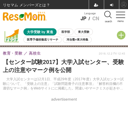
リセマム メンバーズ
Language
JP
/
CN
menu
search
大学受験 by 東進
医学部
東大受験
医専予備校徹底リサーチ
河合塾×東大特集
親子で考える大学選び
高校受験
中学受験
小学校受験
教育・受験
高校生
2016.12.2 Fri 12:45
共通テスト
夏休み
8月開催学校説明会・相談会
【センター試験2017】大学入試センター、受験
8月開催イベント・WS
全国公立高校 過去問
人気記事
上の注意やマーク例を公開
自由研究教材（小学生向け）
自由研究教材（中学生向け）
ランキング
大学入試センターは12月1日、平成29年度（2017年度）大学入試センター試
験について、「受験上の注意」「試験問題冊子の注意事項」「解答科目欄の不
適切なマーク例」をWebサイトにに掲載した。間違いやマークミスが起きやす
い教科・科目の見本なども紹介している。
advertisement