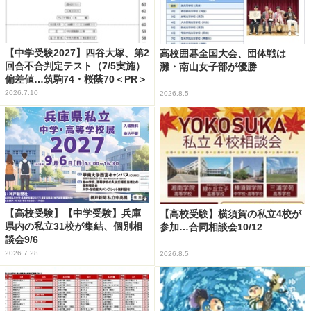
【中学受験2027】四谷大塚、第2
高校囲碁全国大会、団体戦は
回合不合判定テスト（7/5実施）
灘・南山女子部が優勝
偏差値…筑駒74・桜蔭70＜PR＞
2026.7.10
2026.8.5
【高校受験】【中学受験】兵庫
【高校受験】横須賀の私立4校が
県内の私立31校が集結、個別相
参加…合同相談会10/12
談会9/6
2026.7.28
2026.8.5