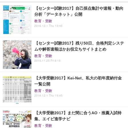
【センター試験2017】自己採点集計や速報・動向
分析「データネット」公開
教育・受験
2016.12.1 Thu 13:45
【センター試験2017】残り50日、合格判定システ
ムや解答速報ほかお役立ちサイトまとめ
教育・受験
2016.11.25 Fri 8:15
【大学受験2017】Kei-Net、私大の初年度納付金
一覧公開
教育・受験
2016.12.1 Thu 19:45
【大学受験2017】まだ間に合うAO・推薦入試特
集、エイビ進学ナビ
教育・受験