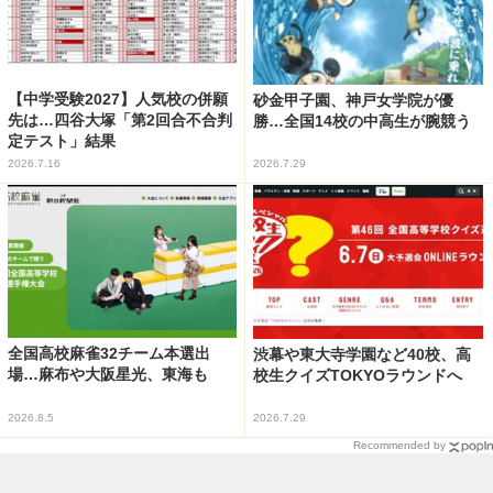
【中学受験2027】人気校の併願
砂金甲子園、神戸女学院が優
先は…四谷大塚「第2回合不合判
勝…全国14校の中高生が腕競う
定テスト」結果
2026.7.16
2026.7.29
全国高校麻雀32チーム本選出
渋幕や東大寺学園など40校、高
場…麻布や大阪星光、東海も
校生クイズTOKYOラウンドへ
2026.8.5
2026.7.29
Recommended by