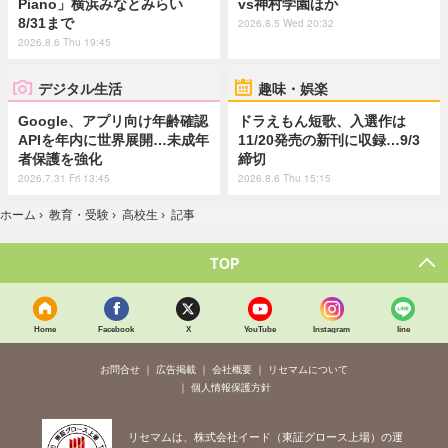
Piano」横浜みなとみらい
vs神村学園ほか
8/31まで
2026.8.5 Wed 20:32
2026.8.6 Thu 19:45
デジタル生活
趣味・娯楽
Google、アプリ向け年齢確認
ドラえもん短歌、入選作は
APIを年内に世界展開…未成年
11/20発売の新刊に収録…9/3
者保護を強化
締切
2026.7.31 Fri 13:45
2026.8.6 Thu 15:15
ホーム
›
教育・受験
›
高校生
›
記事
TOP
Home
Facebook
X
YouTube
Instagram
line
お問合せ
広告掲載
会社概要
リセマムについて
個人情報保護方針
リセマムは、株式会社イード（東証グロース上場）の運