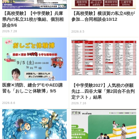
【高校受験】【中学受験】兵庫
【高校受験】横須賀の私立4校が
県内の私立31校が集結、個別相
参加…合同相談会10/12
談会9/6
2026.7.28
2026.8.5
医療✕消防、縫合デモやAED講
【中学受験2027】人気校の併願
習も「おしごと体験博」9/5
先は…四谷大塚「第2回合不合判
定テスト」結果
2026.8.6
2026.7.16