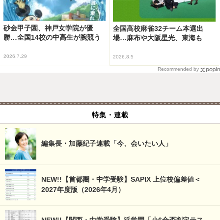
砂金甲子園、神戸女学院が優
全国高校麻雀32チーム本選出
勝…全国14校の中高生が腕競う
場…麻布や大阪星光、東海も
2026.7.29
2026.8.5
Recommended by
特集・連載
編集長・加藤紀子連載「今、会いたい人」
NEW!!【首都圏・中学受験】SAPIX 上位校偏差値＜
2027年度版（2026年4月）