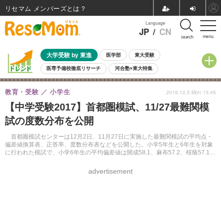
リセマム メンバーズ
Language
JP
/
CN
menu
search
大学受験 by 東進
医学部
東大受験
医専予備校徹底リサーチ
河合塾×東大特集
親子で考える大学選び
高校受験
中学受験
小学校受験
教育・受験
小学生
2016.12.5 Mon 15:45
共通テスト
夏休み
8月開催学校説明会・相談会
【中学受験2017】首都圏模試、11/27最難関模
8月開催イベント・WS
全国公立高校 過去問
人気記事
試の度数分布を公開
自由研究教材（小学生向け）
自由研究教材（中学生向け）
ランキング
首都圏模試センターは12月2日、11月27日に実施した最難関模試の平均点・
偏差値換算表、正答率、度数分布表などを公開した。小学5年生と6年生を対象
に行われた模試で、小学6年生の平均偏差値は開成58.1、麻布57.2、桜蔭57.1な
ど。
advertisement