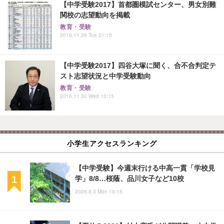
【中学受験2017】首都圏模試センター、男女別難
関校の志望動向を掲載
教育・受験
2016.11.29 Tue 21:15
【中学受験2017】四谷大塚に聞く、合不合判定テ
スト志望状況と中学受験動向
教育・受験
2016.11.30 Wed 13:15
小学生アクセスランキング
【中学受験】今週末行ける中高一貫「学校見
学」8/8…桜蔭、品川女子など10校
2026.8.3 Mon 10:15