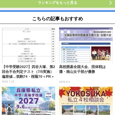
ランキングをもっと見る
こちらの記事もおすすめ
【中学受験2027】四谷大塚、第2
高校囲碁全国大会、団体戦は
回合不合判定テスト（7/5実施）
灘・南山女子部が優勝
偏差値…筑駒74・桜蔭70＜PR＞
2026.7.10
2026.8.5