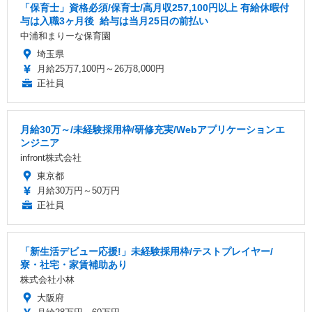
「保育士」資格必須/保育士/️高月収257,100円以上 ️有給休暇付
与は入職3ヶ月後 ️ 給与は当月25日の前払い
中浦和まりーな保育園
埼玉県
月給25万7,100円～26万8,000円
正社員
月給30万～/未経験採用枠/研修充実/Webアプリケーションエ
ンジニア
infront株式会社
東京都
月給30万円～50万円
正社員
「新生活デビュー応援!」未経験採用枠/テストプレイヤー/
寮・社宅・家賃補助あり
株式会社小林
大阪府