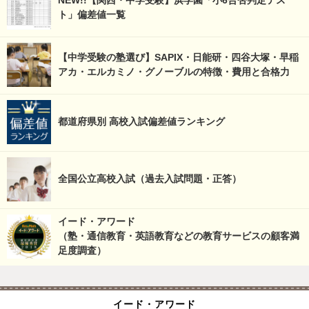
NEW!!【関西・中学受験】浜学園「小6合否判定テス
ト」偏差値一覧
【中学受験の塾選び】SAPIX・日能研・四谷大塚・早稲
アカ・エルカミノ・グノーブルの特徴・費用と合格力
都道府県別 高校入試偏差値ランキング
全国公立高校入試（過去入試問題・正答）
イード・アワード
（塾・通信教育・英語教育などの教育サービスの顧客満
足度調査）
イード・アワード