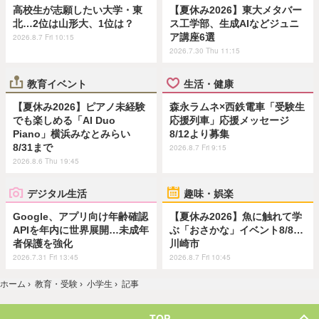
高校生が志願したい大学・東
【夏休み2026】東大メタバー
北…2位は山形大、1位は？
ス工学部、生成AIなどジュニ
ア講座6選
2026.8.7 Fri 10:15
2026.7.30 Thu 11:15
教育イベント
生活・健康
【夏休み2026】ピアノ未経験
森永ラムネ×西鉄電車「受験生
でも楽しめる「AI Duo
応援列車」応援メッセージ
Piano」横浜みなとみらい
8/12より募集
8/31まで
2026.8.7 Fri 9:15
2026.8.6 Thu 19:45
デジタル生活
趣味・娯楽
Google、アプリ向け年齢確認
【夏休み2026】魚に触れて学
APIを年内に世界展開…未成年
ぶ「おさかな」イベント8/8…
者保護を強化
川崎市
2026.7.31 Fri 13:45
2026.8.7 Fri 10:45
ホーム
›
教育・受験
›
小学生
›
記事
TOP