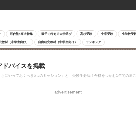
チ
河合塾×東大特集
親子で考える大学選び
高校受験
中学受験
小学校受
究教材（小学生向け）
自由研究教材（中学生向け）
ランキング
にアドバイスを掲載
生のうちにやっておくべき5つのミッション」と「受験生必読！合格をつかむ1年間の
advertisement