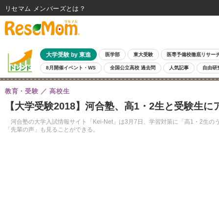
リセマム メンバーズ
大学受験 by 東進
医学部
東大受験
医専予備校徹底リサー
8月開催イベント・WS
全国公立高校 過去問
人気記事
自由研
教育・受験
高校生
【大学受験2018】河合塾、高1・2生と受験生
河合塾の大学入試情報サイト「Kei-Net」は3月7日、学習対策に「高1・2
「先輩の声」も見ることができる。