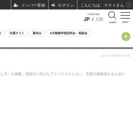
ログイン
こんにちは、ゲストさん
Language
JP
/
CN
menu
search
験
共通テスト
夏休み
8月開催学校説明会・相談会
2017.3.8 Wed 15:45
過ごし方」を掲載。高校生に向けたアドバイスとともに、先輩の体験談をまとめた