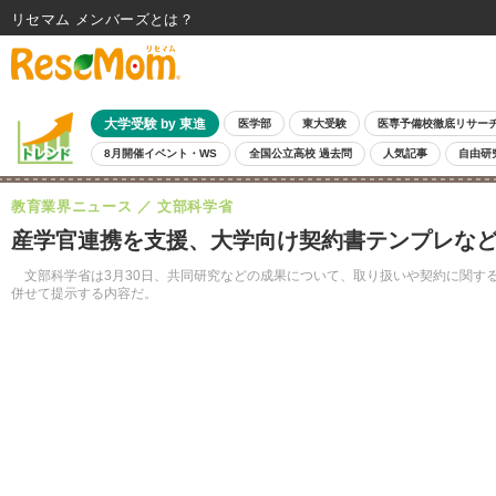
リセマム メンバーズ
大学受験 by 東進
医学部
東大受験
医専予備校徹底リサー
8月開催イベント・WS
全国公立高校 過去問
人気記事
自由研
教育業界ニュース
文部科学省
産学官連携を支援、大学向け契約書テンプレな
文部科学省は3月30日、共同研究などの成果について、取り扱いや契約に関す
併せて提示する内容だ。