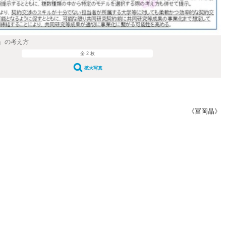
」の考え方
全 2 枚
拡大写真
《冨岡晶》