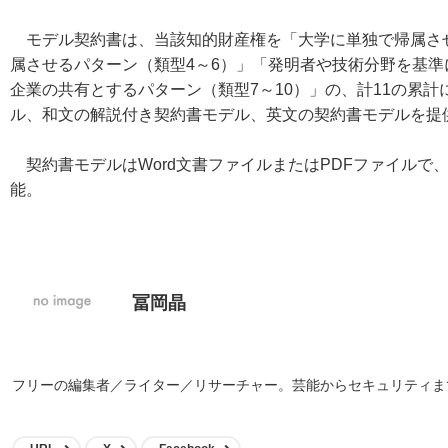
モデル契約書は、当該知的財産権を「大学に単独で帰属させ
属させるパターン（類型4～6）」「発明者や技術分野を基
企業の共有とするパターン（類型7～10）」の、計11の累
ル、和文の解説付き契約書モデル、英文の契約書モデルを提
契約書モデルはWord文書ファイルまたはPDFファイルで
能。
冨岡晶
フリーの編集者／ライター／リサーチャー。芸能からセキュリティま