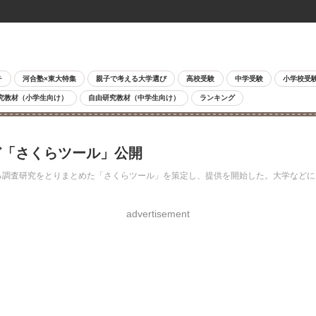
チ
河合塾×東大特集
親子で考える大学選び
高校受験
中学受験
小学校受
究教材（小学生向け）
自由研究教材（中学生向け）
ランキング
ど「さくらツール」公開
る調査研究をとりまとめた「さくらツール」を策定し、提供を開始した。大学などに
advertisement