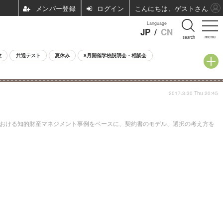
ログイン
こんにちは、ゲストさん
Language
JP
/
CN
menu
search
験
共通テスト
夏休み
8月開催学校説明会・相談会
2017.3.30 Thu 20:45
おける知的財産マネジメント事例をベースに、契約書のモデル、選択の考え方を