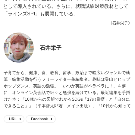
として導入されている。さらに、就職試験対策教材として
「ラインズSPI」も展開している。
《石井栄子》
石井栄子
子育てから、健康、食、教育、留学、政治まで幅広いジャンルで執
筆・編集活動を行うフリーライター兼編集者。趣味は登山とヒップ
ホップダンス、英語の勉強。「いつか英語がペラペラに！」を夢
に、オンライン英会話で細々と勉強を続けている。最近編集を手掛
けた本：『10歳からの図解でわかるSDGs「17の目標」と「自分に
できること」』（平本督太郎著 メイツ出版）、『10代から知って
おきたいメンタルケア しんどい時の自分の守り方』（増田史著 ナ
ツメ社）『13歳からの著作権 正しく使う・作る・発信するための
URL
Facebook
「権利」とのつきあい方がわかる本』（久保田裕監修 メイツ出
版）ほか多数