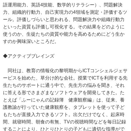
語運用能力、英語4技能、数学的リテラシー）、問題解決
力、組織的行動力、自己実現力の4領域を測定・評価するツ
ール。評価しづらいと思われる、問題解決力や組織行動力
といった資質も評価し可視化する。その結果をどのように
使うのか、生徒たちの資質や能力を高めるためにどう生か
すのか興味深いところだ。
◆アクティブブレインズ
同社は、教育の情報化の黎明期からICTコンシェルジェサ
ービスを始めた、草分け的な会社。授業でICTを利用する先
生たちのサポートに通う中で、先生方の悩みを聞き、それ
に答える形でさまざまなソフトウェアを開発してきた。た
とえば「ふーにゃんの記録簿 健康観察編」は、従来、養
護教諭が行っていた健康観察を、タブレットを使って子ど
もたちが直接入力できるソフト。出欠だけでなく、起床時
間、就寝時間、朝食の有無、TVの視聴時間などを毎日記録
することにより、ひとりひとりの子どもに適切な指導がで