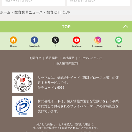
2026.7.31 Fri 13:45
2026.8.7 Fri 10:45
ホーム
›
教育業界ニュース
›
教育ICT
›
記事
TOP
Home
Facebook
X
YouTube
Instagram
line
お問合せ
広告掲載
会社概要
リセマムについて
個人情報保護方針
リセマムは、株式会社イード（東証グロース上場）の運
営するサービスです。
証券コード：6038
株式会社イードは、個人情報の適切な取扱いを行う事業
者に対して付与されるプライバシーマークの付与認定を
受けています。
紹介した商品/サービスを購入、契約した場合に、
売上の一部が弊社サイトに還元されることがあります。