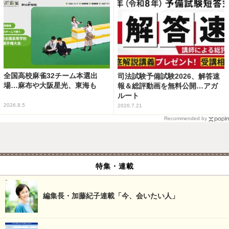
全国高校麻雀32チーム本選出
司法試験予備試験2026、解答速
場…麻布や大阪星光、東海も
報＆総評動画を無料公開…アガ
ルート
2026.8.5
2026.7.21
Recommended by
特集・連載
編集長・加藤紀子連載「今、会いたい人」