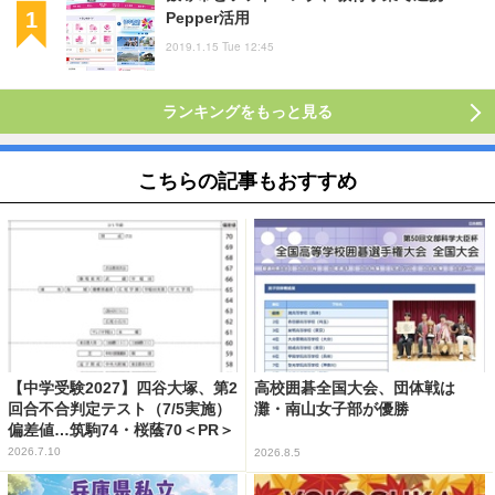
Pepper活用
2019.1.15 Tue 12:45
ランキングをもっと見る
こちらの記事もおすすめ
【中学受験2027】四谷大塚、第2
高校囲碁全国大会、団体戦は
回合不合判定テスト（7/5実施）
灘・南山女子部が優勝
偏差値…筑駒74・桜蔭70＜PR＞
2026.7.10
2026.8.5