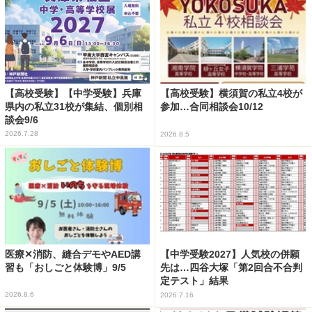
【高校受験】【中学受験】兵庫
【高校受験】横須賀の私立4校が
県内の私立31校が集結、個別相
参加…合同相談会10/12
談会9/6
2026.7.28
2026.8.5
医療✕消防、縫合デモやAED講
【中学受験2027】人気校の併願
習も「おしごと体験博」9/5
先は…四谷大塚「第2回合不合判
定テスト」結果
2026.8.6
2026.7.16