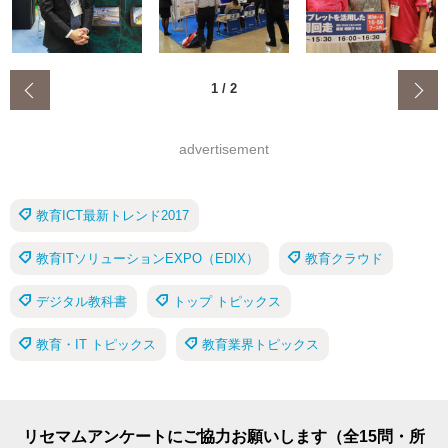
‹
1
/
2
advertisement
教育ICT最新トレンド2017
教育ITソリューションEXPO（EDIX）
教育クラウド
デジタル教科書
トップ トピックス
教育・IT トピックス
教育業界トピックス
リセマムアンケートにご協力お願いします（全15問・所