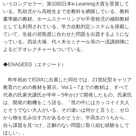
いうロングセラー。第10回日本e-Learning大賞を受賞して
いる。乳幼児から高校生まで全教科を網羅している、教科
書準拠の教材。ホームスクーリングや不登校児の補助教材
としても利用されている。学力自動判定システムを搭載し
ていて、生徒の習熟度に合わせた問題を出題するようにな
っている。四谷大塚、代々木セミナール等の一流講師陣に
よるビデオレクチャーもついている。
◆ENAGEED（エナジード）
昨年初めてEDIXに出展した同社では、21世紀型キャリア
教育のための教材を展示。Vol.1～7までの教材は、すべて
代表の氏家光謙氏が半年～5年かけて開発したもの。氏家氏
は、開発の動機をこう語る。「世の中にはカッコイイ大人
とそうでない大人がいる。その違いは何かと言うと、ゼロ
から物を生み出す力があるかどうか。中高生のうちから、
自ら課題を見つけ、正解のない問題に取り組む経験をして
ほしい」。