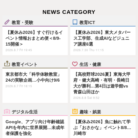
NEWS CATEGORY
教育・受験
教育ICT
【夏休み2026】すぐ行けるイ
【夏休み2026】東大メタバー
ベント情報おまとめ便＜8/9-
ス工学部、生成AIなどジュニ
15開催＞
ア講座6選
2026.8.7 Fri 19:45
2026.7.30 Thu 11:15
教育イベント
生活・健康
東京都市大「科学体験教室」
【高校野球2026夏】東海大甲
24の実験企画…小中向け9/6
府・健大高崎・有明・長崎日
大が勝利…第4日は遊学館vs
2026.8.7 Fri 18:15
青森山田ほか
2026.8.8 Sat 9:52
デジタル生活
趣味・娯楽
Google、アプリ向け年齢確認
【夏休み2026】魚に触れて学
APIを年内に世界展開…未成年
ぶ「おさかな」イベント8/8…
者保護を強化
川崎市