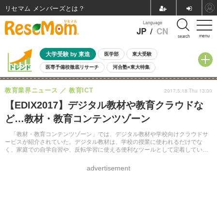
リセマム メンバーズ
Language
JP
/
CN
menu
search
大学受験 by 東進
医学部
東大受験
医専予備校徹底リサーチ
河合塾×東大特集
親子で考える大学選び
高校受験
中学受験
小学校受験
教育業界ニュース
教育ICT
2017.5.18 Thu 13:00
共通テスト
夏休み
8月開催学校説明会・相談会
【EDIX2017】デジタル教材や教育クラウドな
8月開催イベント・WS
全国公立高校 過去問
人気記事
ど…教材・教育コンテンツゾーン
自由研究教材（小学生向け）
自由研究教材（中学生向け）
ランキング
「教材・教育コンテンツゾーン」では、デジタル教材や学校向けクラウドサ
ービスが紹介されていた。デジタル教材は、学校の授業に使われるだけでな
く、家庭での自学自習や、反転学習に使える便利なツールとして定着している
感がある。
advertisement