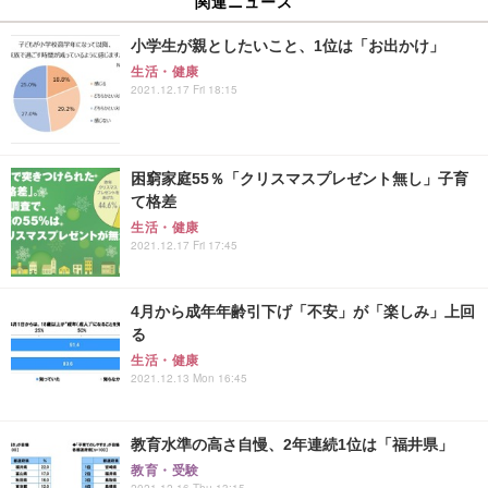
関連ニュース
小学生が親としたいこと、1位は「お出かけ」
生活・健康
2021.12.17 Fri 18:15
困窮家庭55％「クリスマスプレゼント無し」子育
て格差
生活・健康
2021.12.17 Fri 17:45
4月から成年年齢引下げ「不安」が「楽しみ」上回
る
生活・健康
2021.12.13 Mon 16:45
教育水準の高さ自慢、2年連続1位は「福井県」
教育・受験
2021.12.16 Thu 13:15