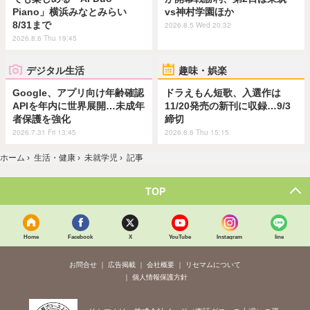
Piano」横浜みなとみらい
vs神村学園ほか
8/31まで
2026.8.5 Wed 20:32
2026.8.6 Thu 19:45
デジタル生活
趣味・娯楽
Google、アプリ向け年齢確認
ドラえもん短歌、入選作は
APIを年内に世界展開…未成年
11/20発売の新刊に収録…9/3
者保護を強化
締切
2026.7.31 Fri 13:45
2026.8.6 Thu 15:15
ホーム
›
生活・健康
›
未就学児
›
記事
TOP
Home
Facebook
X
YouTube
Instagram
line
お問合せ
広告掲載
会社概要
リセマムについて
個人情報保護方針