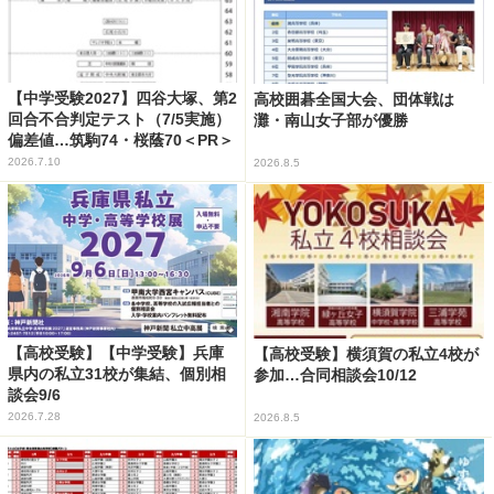
【中学受験2027】四谷大塚、第2
高校囲碁全国大会、団体戦は
回合不合判定テスト（7/5実施）
灘・南山女子部が優勝
偏差値…筑駒74・桜蔭70＜PR＞
2026.7.10
2026.8.5
【高校受験】【中学受験】兵庫
【高校受験】横須賀の私立4校が
県内の私立31校が集結、個別相
参加…合同相談会10/12
談会9/6
2026.7.28
2026.8.5