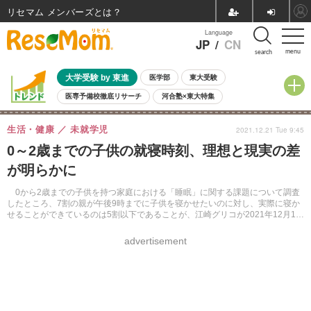
リセマム メンバーズ
Language
JP
/
CN
menu
search
大学受験 by 東進
医学部
東大受験
医専予備校徹底リサーチ
河合塾×東大特集
親子で考える大学選び
高校受験
中学受験
小学校受験
生活・健康
未就学児
2021.12.21 Tue 9:45
共通テスト
夏休み
8月開催学校説明会・相談会
0～2歳までの子供の就寝時刻、理想と現実の差
8月開催イベント・WS
全国公立高校 過去問
人気記事
が明らかに
自由研究教材（小学生向け）
自由研究教材（中学生向け）
ランキング
0から2歳までの子供を持つ家庭における「睡眠」に関する課題について調査
したところ、7割の親が午後9時までに子供を寝かせたいのに対し、実際に寝か
せることができているのは5割以下であることが、江崎グリコが2021年12月13
日に公表した調査結果から明らかになった。
advertisement