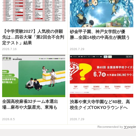
【中学受験2027】人気校の併願
砂金甲子園、神戸女学院が優
先は…四谷大塚「第2回合不合判
勝…全国14校の中高生が腕競う
定テスト」結果
2026.7.16
2026.7.29
全国高校麻雀32チーム本選出
渋幕や東大寺学園など40校、高
場…麻布や大阪星光、東海も
校生クイズTOKYOラウンドへ
2026.8.5
2026.7.29
Recommended by