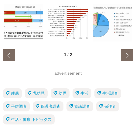
‹
1
/
2
advertisement
睡眠
乳幼児
幼児
生活
生活調査
子供調査
保護者調査
意識調査
保護者
生活・健康 トピックス