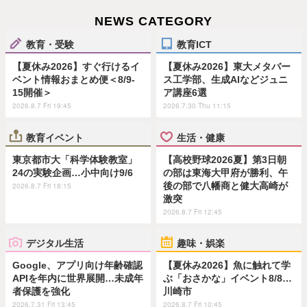
NEWS CATEGORY
教育・受験
教育ICT
【夏休み2026】すぐ行けるイ
【夏休み2026】東大メタバー
ベント情報おまとめ便＜8/9-
ス工学部、生成AIなどジュニ
15開催＞
ア講座6選
2026.8.7 Fri 19:45
2026.7.30 Thu 11:15
教育イベント
生活・健康
東京都市大「科学体験教室」
【高校野球2026夏】第3日朝
24の実験企画…小中向け9/6
の部は東海大甲府が勝利、午
後の部で八幡商と健大高崎が
2026.8.7 Fri 18:15
激突
2026.8.7 Fri 12:45
デジタル生活
趣味・娯楽
Google、アプリ向け年齢確認
【夏休み2026】魚に触れて学
APIを年内に世界展開…未成年
ぶ「おさかな」イベント8/8…
者保護を強化
川崎市
2026.7.31 Fri 13:45
2026.8.7 Fri 10:45