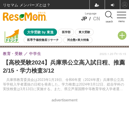
リセマム メンバーズ
Language
JP
/
CN
menu
search
大学受験 by 東進
医学部
東大受験
医専予備校徹底リサーチ
河合塾×東大特集
親子で考える大学選び
高校受験
中学受験
小学校受験
教育・受験
中学生
2023.1.20 Fri 15:15
共通テスト
夏休み
8月開催学校説明会・相談会
【高校受験2024】兵庫県公立高入試日程、推薦
8月開催イベント・WS
全国公立高校 過去問
人気記事
2/15・学力検査3/12
自由研究教材（小学生向け）
自由研究教材（中学生向け）
ランキング
兵庫県教育委員会は2023年1月19日、令和6年度（2024年度）兵庫県公立高
等学校入学者選抜の日程を発表した。学力検査は2024年3月12日、総合学科の
実技検査は3月13日に実施する。また、県立芦屋国際中等教育学校入学者選考
の日程も発表された。
advertisement