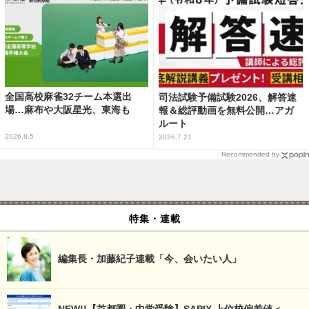
全国高校麻雀32チーム本選出
司法試験予備試験2026、解答速
場…麻布や大阪星光、東海も
報＆総評動画を無料公開…アガ
ルート
2026.8.5
2026.7.21
Recommended by
特集・連載
編集長・加藤紀子連載「今、会いたい人」