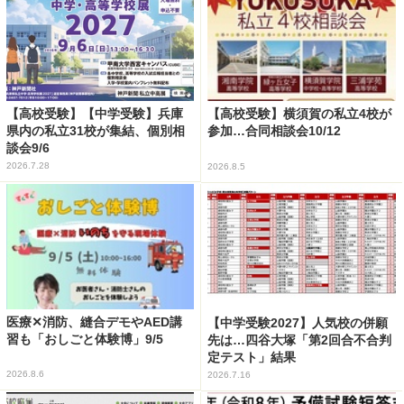
【高校受験】【中学受験】兵庫
【高校受験】横須賀の私立4校が
県内の私立31校が集結、個別相
参加…合同相談会10/12
談会9/6
2026.7.28
2026.8.5
医療✕消防、縫合デモやAED講
【中学受験2027】人気校の併願
習も「おしごと体験博」9/5
先は…四谷大塚「第2回合不合判
定テスト」結果
2026.8.6
2026.7.16