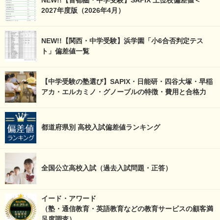
NEW!!【首都圏・中学受験】SAPIX 上位校偏差値＜
2027年度版（2026年4月）
NEW!!【関西・中学受験】浜学園「小6合否判定テス
ト」偏差値一覧
【中学受験の塾選び】SAPIX・日能研・四谷大塚・早稲
アカ・エルカミノ・グノーブルの特徴・費用と合格力
都道府県別 高校入試偏差値ランキング
全国公立高校入試（過去入試問題・正答）
イード・アワード
（塾・通信教育・英語教育などの教育サービスの顧客満
足度調査）