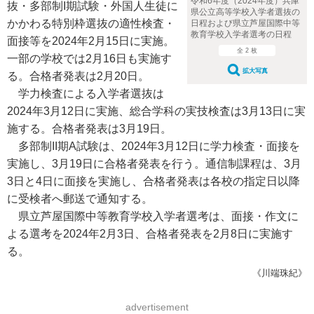
令和6年度（2024年度）兵庫
抜・多部制I期試験・外国人生徒に
県公立高等学校入学者選抜の
かかわる特別枠選抜の適性検査・
日程および県立芦屋国際中等
教育学校入学者選考の日程
面接等を2024年2月15日に実施。
全 2 枚
一部の学校では2月16日も実施す
拡大写真
る。合格者発表は2月20日。
学力検査による入学者選抜は
2024年3月12日に実施、総合学科の実技検査は3月13日に実
施する。合格者発表は3月19日。
多部制II期A試験は、2024年3月12日に学力検査・面接を
実施し、3月19日に合格者発表を行う。通信制課程は、3月
3日と4日に面接を実施し、合格者発表は各校の指定日以降
に受検者へ郵送で通知する。
県立芦屋国際中等教育学校入学者選考は、面接・作文に
よる選考を2024年2月3日、合格者発表を2月8日に実施す
る。
《川端珠紀》
advertisement