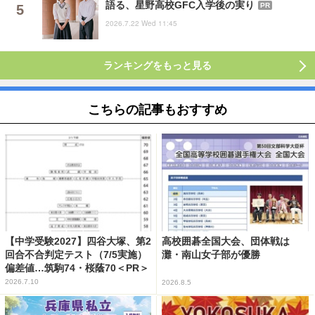
語る、星野高校GFC入学後の実り
PR
2026.7.22 Wed 11:45
ランキングをもっと見る
こちらの記事もおすすめ
【中学受験2027】四谷大塚、第2
高校囲碁全国大会、団体戦は
回合不合判定テスト（7/5実施）
灘・南山女子部が優勝
偏差値…筑駒74・桜蔭70＜PR＞
2026.7.10
2026.8.5