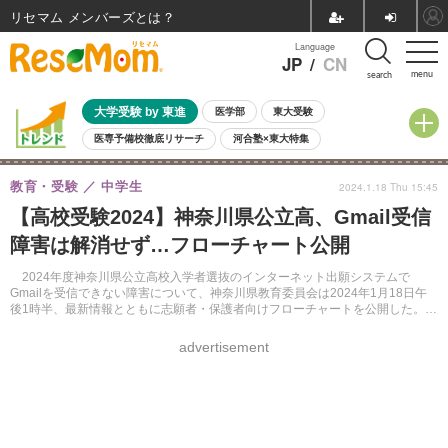
リセマム メンバーズ
Language
JP
/
CN
menu
search
大学受験 by 東進
医学部
東大受験
医専予備校徹底リサーチ
河合塾×東大特集
親子で考える大学選び
高校受験
中学受験
小学校受験
教育・受験
中学生
2024.1.18 Thu 15:45
共通テスト
夏休み
8月開催学校説明会・相談会
【高校受験2024】神奈川県公立高、Gmail受信
8月開催イベント・WS
全国公立高校 過去問
人気記事
障害は解消せず…フローチャート公開
自由研究教材（小学生向け）
自由研究教材（中学生向け）
ランキング
2024年度神奈川県公立高校入学者選抜のインターネット出願システムで
Gmailを受信できない障害について、神奈川県教育委員会は2024年1月18日午
後1時半、最新情報とともに志願者・保護者向けフローチャートを公開した。メ
ール受信の障害は解消していないが、一部でGmailにもメールが届くよう対応し
ているという。
advertisement