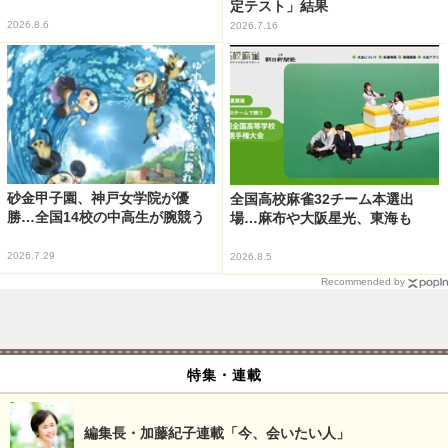
定テスト」結果
2026.8.6
2026.7.16
砂金甲子園、神戸女学院が優
全国高校麻雀32チーム本選出
勝…全国14校の中高生が腕競う
場…麻布や大阪星光、東海も
2026.7.29
2026.8.5
Recommended by
特集・連載
編集長・加藤紀子連載「今、会いたい人」