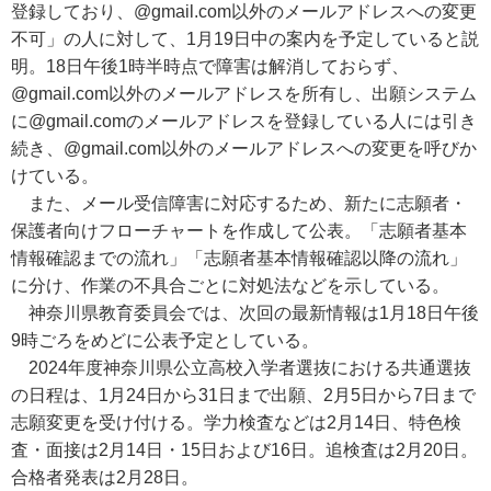
登録しており、@gmail.com以外のメールアドレスへの変更
不可」の人に対して、1月19日中の案内を予定していると説
明。18日午後1時半時点で障害は解消しておらず、
@gmail.com以外のメールアドレスを所有し、出願システム
に@gmail.comのメールアドレスを登録している人には引き
続き、@gmail.com以外のメールアドレスへの変更を呼びか
けている。
また、メール受信障害に対応するため、新たに志願者・
保護者向けフローチャートを作成して公表。「志願者基本
情報確認までの流れ」「志願者基本情報確認以降の流れ」
に分け、作業の不具合ごとに対処法などを示している。
神奈川県教育委員会では、次回の最新情報は1月18日午後
9時ごろをめどに公表予定としている。
2024年度神奈川県公立高校入学者選抜における共通選抜
の日程は、1月24日から31日まで出願、2月5日から7日まで
志願変更を受け付ける。学力検査などは2月14日、特色検
査・面接は2月14日・15日および16日。追検査は2月20日。
合格者発表は2月28日。