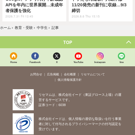
APIを年内に世界展開…未成年
11/20発売の新刊に収録…9/3
者保護を強化
締切
2026.7.31 Fri 13:45
2026.8.6 Thu 15:15
ホーム
›
教育・受験
›
中学生
›
記事
TOP
Home
Facebook
X
YouTube
Instagram
line
お問合せ
広告掲載
会社概要
リセマムについて
個人情報保護方針
リセマムは、株式会社イード（東証グロース上場）の運
営するサービスです。
証券コード：6038
株式会社イードは、個人情報の適切な取扱いを行う事業
者に対して付与されるプライバシーマークの付与認定を
受けています。