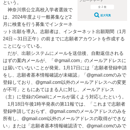
フローチャート
という。
全 2 枚
神奈川県公立高校入学者選抜で
拡大写真
は、2024年度より一般募集など2
月に検査を行う募集でインターネ
ット出願を導入。志願者は、インターネット出願期間（1月
24日～31日正午）の前までに志願者アカウントを作成する
ことになっている。
だが、出願システムにメールを送信後、自動返信される
はずの案内メールが、「＠gmail.com」のメールアドレスに
は届いていないことが発覚。1月17日には「志願者登録申請
をし、志願者基本情報確認が未確認」「@gmail.comのみで
登録しており、@gmail.com以外のメールアドレスへの変更
が不可」ともにあてはまる人に対し、メールアドレス
（主）に登録のGmailにメールが届くよう対応したという。
1月18日午後1時半発表の第11報では、「これまで志願者
登録申請しておらず、@gmail.comのメールアドレスのみを
所有し、@gmail.com以外のメールアドレスの取得ができな
い」または「志願者基本情報確認済で、@gmail.comのみで