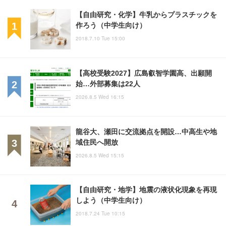
【自由研究・化学】牛乳からプラスチックを
作ろう（中学生向け）
2018.7.10 Tue 15:00
【高校受験2027】広島叡智学園高、出願開
始…外部募集は22人
2026.8.5 Wed 16:15
龍谷大、瀬田に交流拠点を開設…中高生や地
域住民へ開放
2026.8.5 Wed 15:15
【自由研究・地学】地震の液状化現象を再現
しよう（中学生向け）
2018.7.24 Tue 10:15