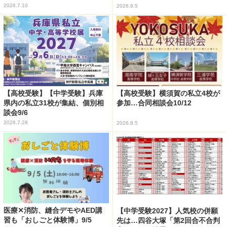
2026.7.10
2026.8.5
【高校受験】【中学受験】兵庫
【高校受験】横須賀の私立4校が
県内の私立31校が集結、個別相
参加…合同相談会10/12
談会9/6
2026.7.28
2026.8.5
医療✕消防、縫合デモやAED講
【中学受験2027】人気校の併願
習も「おしごと体験博」9/5
先は…四谷大塚「第2回合不合判