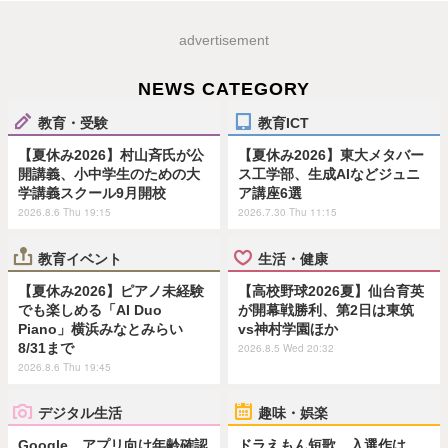
advertisement
NEWS CATEGORY
教育・受験
教育ICT
【夏休み2026】村山斉氏が公
【夏休み2026】東大メタバー
開講義、小中学生のための大
ス工学部、生成AIなどジュニ
学講義スクール9月開校
ア講座6選
2026.8.6 Thu 19:15
2026.7.30 Thu 11:15
教育イベント
生活・健康
【夏休み2026】ピアノ未経験
【高校野球2026夏】仙台育英
でも楽しめる「AI Duo
が開幕戦勝利、第2日は東筑
Piano」横浜みなとみらい
vs神村学園ほか
8/31まで
2026.8.5 Wed 20:32
2026.8.6 Thu 19:45
デジタル生活
趣味・娯楽
Google、アプリ向け年齢確認
ドラえもん短歌、入選作は