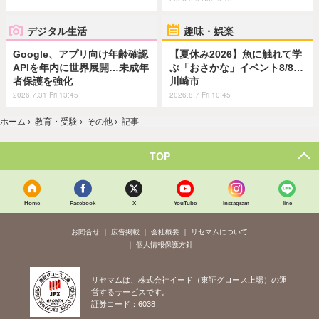
デジタル生活
趣味・娯楽
Google、アプリ向け年齢確認
【夏休み2026】魚に触れて学
APIを年内に世界展開…未成年
ぶ「おさかな」イベント8/8…
者保護を強化
川崎市
2026.7.31 Fri 13:45
2026.8.7 Fri 10:45
ホーム
›
教育・受験
›
その他
›
記事
TOP
Home
Facebook
X
YouTube
Instagram
line
お問合せ
広告掲載
会社概要
リセマムについて
個人情報保護方針
リセマムは、株式会社イード（東証グロース上場）の運
営するサービスです。
証券コード：6038