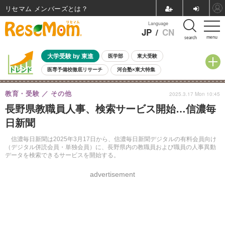
リセマム メンバーズ
Language
JP
/
CN
menu
search
大学受験 by 東進
医学部
東大受験
医専予備校徹底リサーチ
河合塾×東大特集
親子で考える大学選び
高校受験
中学受験
小学校受験
教育・受験
その他
2025.3.17 Mon 10:45
共通テスト
夏休み
8月開催学校説明会・相談会
長野県教職員人事、検索サービス開始…信濃毎
8月開催イベント・WS
全国公立高校 過去問
人気記事
日新聞
自由研究教材（小学生向け）
自由研究教材（中学生向け）
ランキング
信濃毎日新聞は2025年3月17日から、信濃毎日新聞デジタルの有料会員向け
（デジタル併読会員・単独会員）に、長野県内の教職員および職員の人事異動
データを検索できるサービスを開始する。
advertisement