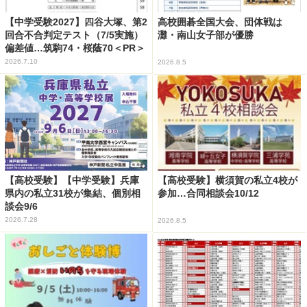
【中学受験2027】四谷大塚、第2
高校囲碁全国大会、団体戦は
回合不合判定テスト（7/5実施）
灘・南山女子部が優勝
偏差値…筑駒74・桜蔭70＜PR＞
2026.7.10
2026.8.5
【高校受験】【中学受験】兵庫
【高校受験】横須賀の私立4校が
県内の私立31校が集結、個別相
参加…合同相談会10/12
談会9/6
2026.7.28
2026.8.5