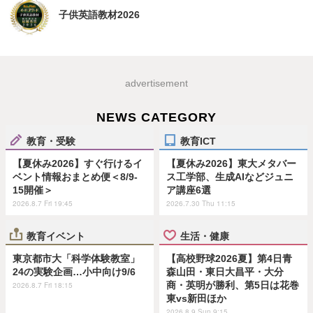
子供英語教材2026
advertisement
NEWS CATEGORY
教育・受験
教育ICT
【夏休み2026】すぐ行けるイ
【夏休み2026】東大メタバー
ベント情報おまとめ便＜8/9-
ス工学部、生成AIなどジュニ
15開催＞
ア講座6選
2026.8.7 Fri 19:45
2026.7.30 Thu 11:15
教育イベント
生活・健康
東京都市大「科学体験教室」
【高校野球2026夏】第4日青
24の実験企画…小中向け9/6
森山田・東日大昌平・大分
商・英明が勝利、第5日は花巻
2026.8.7 Fri 18:15
東vs新田ほか
2026.8.9 Sun 9:15