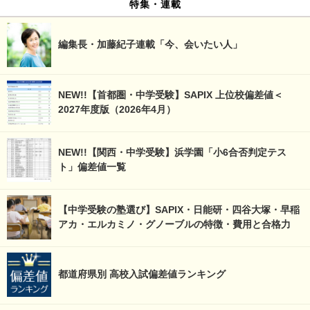
特集・連載
編集長・加藤紀子連載「今、会いたい人」
NEW!!【首都圏・中学受験】SAPIX 上位校偏差値＜
2027年度版（2026年4月）
NEW!!【関西・中学受験】浜学園「小6合否判定テス
ト」偏差値一覧
【中学受験の塾選び】SAPIX・日能研・四谷大塚・早稲
アカ・エルカミノ・グノーブルの特徴・費用と合格力
都道府県別 高校入試偏差値ランキング