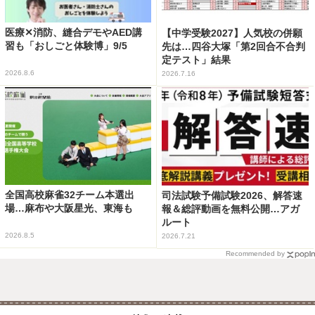
医療✕消防、縫合デモやAED講
【中学受験2027】人気校の併願
習も「おしごと体験博」9/5
先は…四谷大塚「第2回合不合判
定テスト」結果
2026.8.6
2026.7.16
全国高校麻雀32チーム本選出
司法試験予備試験2026、解答速
場…麻布や大阪星光、東海も
報＆総評動画を無料公開…アガ
ルート
2026.8.5
2026.7.21
Recommended by