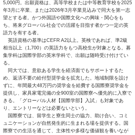
5,000円。出願資格は、高等学校または中等教育学校を2025
年3月に卒業、または2026年3月卒業見込みで同大を第一志
望とする者。かつ外国語や国際文化への興味・関心をも
ち、将来グローバル社会での活躍を目指す者かつ一定の英
語力を有する者。
英語資格の基準はCEFR A2以上。英検であれば、準2級
相当以上（1,700）の英語力をもつ高校生が対象となる。募
集学科は国際学部の英米学科で、出願は随時受け付けてい
る。
同大では、意欲ある学生を経済面でもサポートするた
め、返済不要の給付型奨学金を拡充した。地域制限を設け
ずに、年間最大48万円の奨学金を給費する国際寮奨学金を
提供し、家具家電完備の全900室の国際寮へ優先的に入寮で
きる。「グローバル人材【国際学部】入試」も対象であ
り、エントリーなどは必要ないという。
国際寮では、留学生と寮生同士の協力、助け合い、コミ
ュニケーションが自然発生的に生まれる場を提供する。国
際寮での生活を通じて、主体性や多様な価値観を養いなが