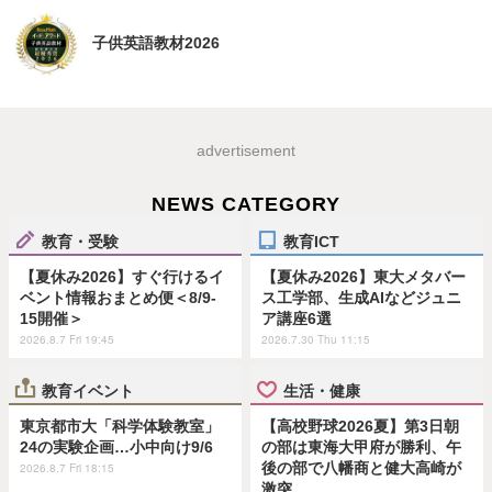
子供英語教材2026
advertisement
NEWS CATEGORY
教育・受験
教育ICT
【夏休み2026】すぐ行けるイ
【夏休み2026】東大メタバー
ベント情報おまとめ便＜8/9-
ス工学部、生成AIなどジュニ
15開催＞
ア講座6選
2026.8.7 Fri 19:45
2026.7.30 Thu 11:15
教育イベント
生活・健康
東京都市大「科学体験教室」
【高校野球2026夏】第3日朝
24の実験企画…小中向け9/6
の部は東海大甲府が勝利、午
後の部で八幡商と健大高崎が
2026.8.7 Fri 18:15
激突