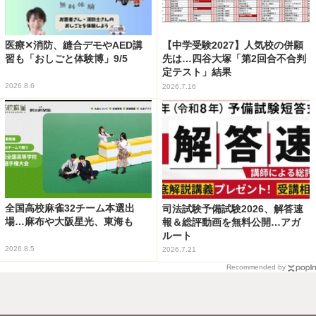
医療✕消防、縫合デモやAED講
【中学受験2027】人気校の併願
習も「おしごと体験博」9/5
先は…四谷大塚「第2回合不合判
定テスト」結果
2026.8.6
2026.7.16
全国高校麻雀32チーム本選出
司法試験予備試験2026、解答速
場…麻布や大阪星光、東海も
報＆総評動画を無料公開…アガ
ルート
2026.8.5
2026.7.21
Recommended by