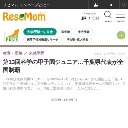
リセマム メンバーズ
Language
JP
/
CN
menu
search
大学受験 by 東進
医学部
東大受験
医専予備校徹底リサーチ
河合塾×東大特集
親子で考える大学選び
高校受験
中学受験
小学校受験
教育・受験
未就学児
2025.12.15 Mon 15:15
共通テスト
夏休み
8月開催学校説明会・相談会
第13回科学の甲子園ジュニア…千葉県代表が全
8月開催イベント・WS
全国公立高校 過去問
人気記事
国制覇
自由研究教材（小学生向け）
自由研究教材（中学生向け）
ランキング
科学技術振興機構（JST）が2025年12月12日から14日まで開催した「第13
回科学の甲子園ジュニア全国大会」において、千葉県代表チームが優勝した。2
位は神奈川県代表チーム、3位は愛知県代表チームが入賞した。
advertisement