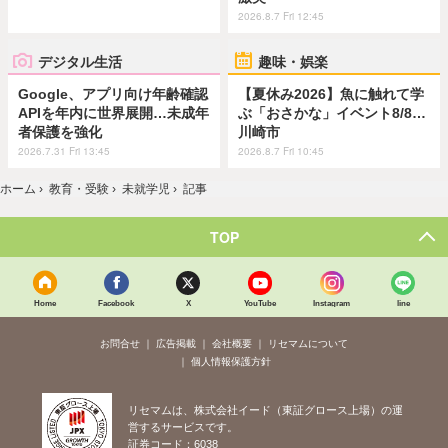
2026.8.7 Fri 12:45
デジタル生活
趣味・娯楽
Google、アプリ向け年齢確認
【夏休み2026】魚に触れて学
APIを年内に世界展開…未成年
ぶ「おさかな」イベント8/8…
者保護を強化
川崎市
2026.7.31 Fri 13:45
2026.8.7 Fri 10:45
ホーム
›
教育・受験
›
未就学児
›
記事
TOP
Home
Facebook
X
YouTube
Instagram
line
お問合せ
広告掲載
会社概要
リセマムについて
個人情報保護方針
リセマムは、株式会社イード（東証グロース上場）の運
営するサービスです。
証券コード：6038