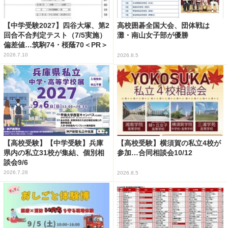
【中学受験2027】四谷大塚、第2
高校囲碁全国大会、団体戦は
回合不合判定テスト（7/5実施）
灘・南山女子部が優勝
偏差値…筑駒74・桜蔭70＜PR＞
2026.7.10
2026.8.5
【高校受験】【中学受験】兵庫
【高校受験】横須賀の私立4校が
県内の私立31校が集結、個別相
参加…合同相談会10/12
談会9/6
2026.7.28
2026.8.5