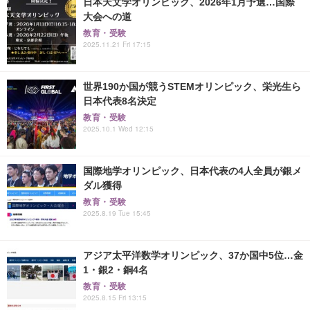
日本天文学オリンピック、2026年1月予選…国際
大会への道
教育・受験
2025.11.21 Fri 17:15
世界190か国が競うSTEMオリンピック、栄光生ら
日本代表8名決定
教育・受験
2025.10.1 Wed 12:15
国際地学オリンピック、日本代表の4人全員が銀メ
ダル獲得
教育・受験
2025.8.19 Tue 15:45
アジア太平洋数学オリンピック、37か国中5位…金
1・銀2・銅4名
教育・受験
2025.8.15 Fri 13:15