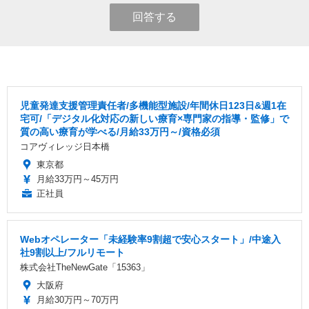
回答する
児童発達支援管理責任者/多機能型施設/年間休日123日&週1在
宅可/「デジタル化対応の新しい療育×専門家の指導・監修」で
質の高い療育が学べる/月給33万円～/資格必須
コアヴィレッジ日本橋
東京都
月給33万円～45万円
正社員
Webオペレーター「未経験率9割超で安心スタート」/中途入
社9割以上/フルリモート
株式会社TheNewGate「15363」
大阪府
月給30万円～70万円