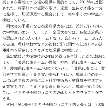
楽しさを実感できる場の提供を目的として、2013年に創設
された。科学好きの裾野を広げ、児童・生徒が才能を十分
に発揮し、切磋琢磨する機会として、毎年多くの中学生が
挑戦している。
同大会の予選となる都道府県大会には、総計2万7,474人
の中学生がエントリーした。全国大会では、各都道府県か
ら選出された6人が1チームとなり、合計47チーム、282人
が参加。理科や数学などの複数分野に関する知識とその活
用能力を駆使してさまざまな課題に挑戦した。
筆記競技と実技競技の2種目の得点を合計した総合成績に
より、千葉県代表チームが優勝、神奈川県代表チームが2
位、愛知県代表チームが3位となった。千葉県代表には、文
部科学大臣賞とトヨタ賞が贈られたほか、成績上位のチー
ムには産学官の連携による科学技術系人材育成を推進する
企業賞を含む、さまざまな賞が贈られた。成績一覧につい
ては、科学の甲子園ジュニアのWebサイトで見ることがで
きる。
次回「第14回科学の甲子園ジュニア全国大会」は、2026