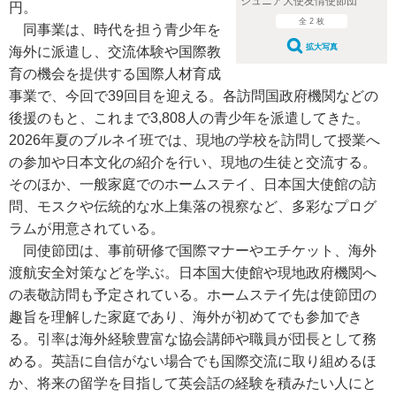
ジュニア大使友情使節団
円。
全 2 枚
同事業は、時代を担う青少年を
拡大写真
海外に派遣し、交流体験や国際教
育の機会を提供する国際人材育成
事業で、今回で39回目を迎える。各訪問国政府機関などの
後援のもと、これまで3,808人の青少年を派遣してきた。
2026年夏のブルネイ班では、現地の学校を訪問して授業へ
の参加や日本文化の紹介を行い、現地の生徒と交流する。
そのほか、一般家庭でのホームステイ、日本国大使館の訪
問、モスクや伝統的な水上集落の視察など、多彩なプログ
ラムが用意されている。
同使節団は、事前研修で国際マナーやエチケット、海外
渡航安全対策などを学ぶ。日本国大使館や現地政府機関へ
の表敬訪問も予定されている。ホームステイ先は使節団の
趣旨を理解した家庭であり、海外が初めてでも参加でき
る。引率は海外経験豊富な協会講師や職員が団長として務
める。英語に自信がない場合でも国際交流に取り組めるほ
か、将来の留学を目指して英会話の経験を積みたい人にと