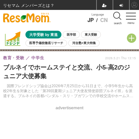
リセマム メンバーズ
Language
JP
/
CN
menu
search
大学受験 by 東進
医学部
東大受験
医専予備校徹底リサーチ
河合塾×東大特集
親子で考える大学選び
高校受験
中学受験
小学校受験
教育・受験
中学生
2026.5.21 Thu 13:15
共通テスト
夏休み
8月開催学校説明会・相談会
ブルネイでホームステイと交流、小5-高2のジ
8月開催イベント・WS
全国公立高校 過去問
人気記事
ュニア大使募集
自由研究教材（小学生向け）
自由研究教材（中学生向け）
ランキング
国際フレンドシップ協会は2026年7月25日から31日まで、小学5年生から高
校2年生を対象とした「第39回夏期ジュニア大使友情使節団ブルネイ班」を派
遣する。ブルネイの首都バンダル・スリ・ブガワンでの学校交流やホームステ
イを通じて、国際理解や英語力の向上を図る。申込みは6月5日まで。旅行代金
は43万3,000円。
advertisement