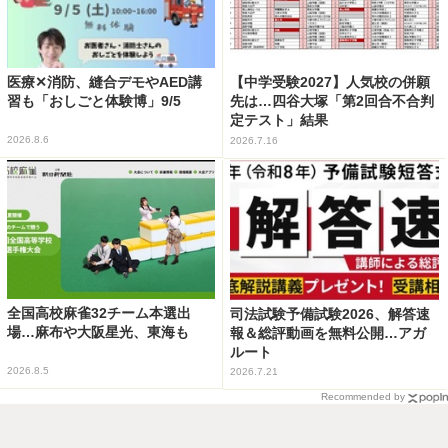
医療✕消防、縫合デモやAED講
【中学受験2027】人気校の併願
習も「おしごと体験博」9/5
先は…四谷大塚「第2回合不合判
定テスト」結果
2026.8.6
2026.7.16
全国高校麻雀32チーム本選出
司法試験予備試験2026、解答速
場…麻布や大阪星光、東海も
報＆総評動画を無料公開…アガ
ルート
2026.8.5
2026.7.21
Recommended by