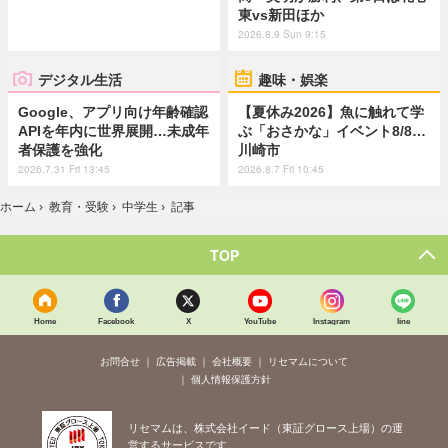
東vs新田ほか
2026.8.9 Sun 9:15
デジタル生活
趣味・娯楽
Google、アプリ向け年齢確認
【夏休み2026】魚に触れて学
APIを年内に世界展開…未成年
ぶ「おさかな」イベント8/8…
者保護を強化
川崎市
2026.7.31 Fri 13:45
2026.8.7 Fri 10:45
ホーム
›
教育・受験
›
中学生
›
記事
TOP
Home
Facebook
X
YouTube
Instagram
line
お問合せ
広告掲載
会社概要
リセマムについて
個人情報保護方針
リセマムは、株式会社イード（東証グロース上場）の運
営するサービスです。