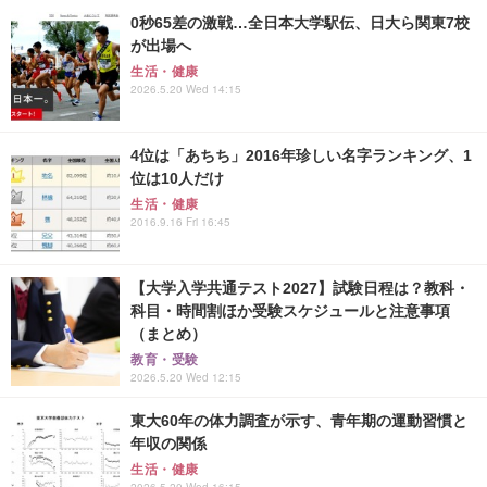
0秒65差の激戦…全日本大学駅伝、日大ら関東7校
が出場へ
生活・健康
2026.5.20 Wed 14:15
4位は「あちち」2016年珍しい名字ランキング、1
位は10人だけ
生活・健康
2016.9.16 Fri 16:45
【大学入学共通テスト2027】試験日程は？教科・
科目・時間割ほか受験スケジュールと注意事項
（まとめ）
教育・受験
2026.5.20 Wed 12:15
東大60年の体力調査が示す、青年期の運動習慣と
年収の関係
生活・健康
2026.5.20 Wed 16:15