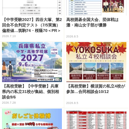
【中学受験2027】四谷大塚、第2
高校囲碁全国大会、団体戦は
回合不合判定テスト（7/5実施）
灘・南山女子部が優勝
偏差値…筑駒74・桜蔭70＜PR＞
2026.7.10
2026.8.5
【高校受験】【中学受験】兵庫
【高校受験】横須賀の私立4校が
県内の私立31校が集結、個別相
参加…合同相談会10/12
談会9/6
2026.7.28
2026.8.5