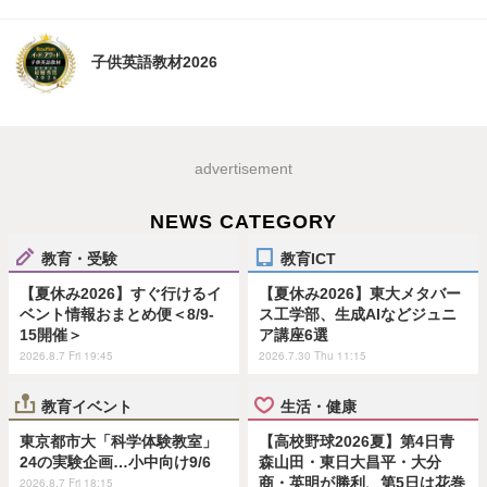
子供英語教材2026
advertisement
NEWS CATEGORY
教育・受験
教育ICT
【夏休み2026】すぐ行けるイ
【夏休み2026】東大メタバー
ベント情報おまとめ便＜8/9-
ス工学部、生成AIなどジュニ
15開催＞
ア講座6選
2026.8.7 Fri 19:45
2026.7.30 Thu 11:15
教育イベント
生活・健康
東京都市大「科学体験教室」
【高校野球2026夏】第4日青
24の実験企画…小中向け9/6
森山田・東日大昌平・大分
商・英明が勝利、第5日は花巻
2026.8.7 Fri 18:15