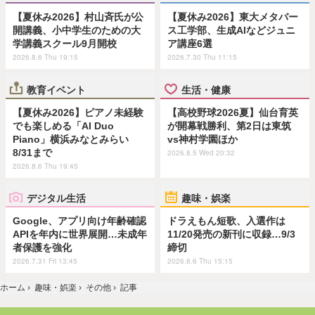
【夏休み2026】村山斉氏が公
【夏休み2026】東大メタバー
開講義、小中学生のための大
ス工学部、生成AIなどジュニ
学講義スクール9月開校
ア講座6選
2026.8.6 Thu 19:15
2026.7.30 Thu 11:15
教育イベント
生活・健康
【夏休み2026】ピアノ未経験
【高校野球2026夏】仙台育英
でも楽しめる「AI Duo
が開幕戦勝利、第2日は東筑
Piano」横浜みなとみらい
vs神村学園ほか
8/31まで
2026.8.5 Wed 20:32
2026.8.6 Thu 19:45
デジタル生活
趣味・娯楽
Google、アプリ向け年齢確認
ドラえもん短歌、入選作は
APIを年内に世界展開…未成年
11/20発売の新刊に収録…9/3
者保護を強化
締切
2026.7.31 Fri 13:45
2026.8.6 Thu 15:15
ホーム
›
趣味・娯楽
›
その他
›
記事