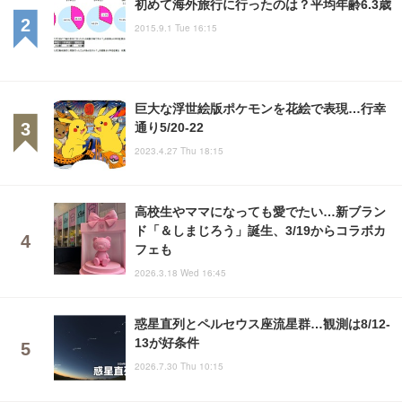
初めて海外旅行に行ったのは？平均年齢6.3歳
2015.9.1 Tue 16:15
巨大な浮世絵版ポケモンを花絵で表現…行幸
通り5/20-22
2023.4.27 Thu 18:15
高校生やママになっても愛でたい…新ブラン
ド「＆しまじろう」誕生、3/19からコラボカ
フェも
2026.3.18 Wed 16:45
惑星直列とペルセウス座流星群…観測は8/12-
13が好条件
2026.7.30 Thu 10:15