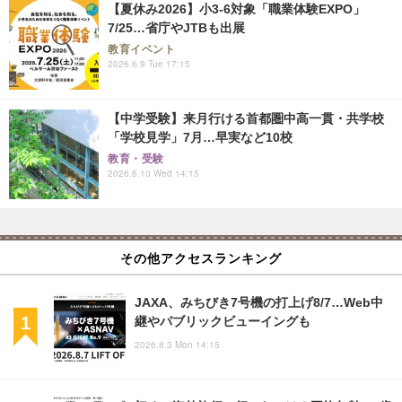
【夏休み2026】小3-6対象「職業体験EXPO」
7/25…省庁やJTBも出展
教育イベント
2026.6.9 Tue 17:15
【中学受験】来月行ける首都圏中高一貫・共学校
「学校見学」7月…早実など10校
教育・受験
2026.6.10 Wed 14:15
その他アクセスランキング
JAXA、みちびき7号機の打上げ8/7…Web中
継やパブリックビューイングも
2026.8.3 Mon 14:15