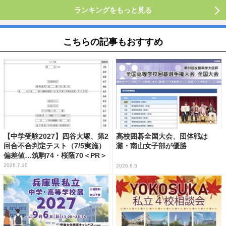
ランキングをもっと見る
こちらの記事もおすすめ
【中学受験2027】四谷大塚、第2
高校囲碁全国大会、団体戦は
回合不合判定テスト（7/5実施）
灘・南山女子部が優勝
偏差値…筑駒74・桜蔭70＜PR＞
2026.7.10
2026.8.5