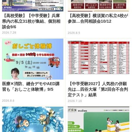
【高校受験】【中学受験】兵庫
【高校受験】横須賀の私立4校が
県内の私立31校が集結、個別相
参加…合同相談会10/12
談会9/6
2026.7.28
2026.8.5
医療✕消防、縫合デモやAED講
【中学受験2027】人気校の併願
習も「おしごと体験博」9/5
先は…四谷大塚「第2回合不合判
定テスト」結果
2026.8.6
2026.7.16