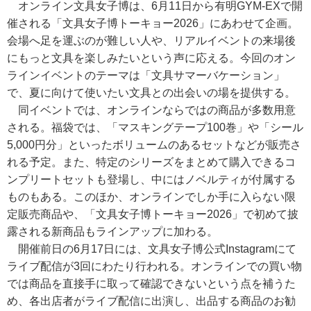
オンライン文具女子博は、6月11日から有明GYM-EXで開
催される「文具女子博トーキョー2026」にあわせて企画。
会場へ足を運ぶのが難しい人や、リアルイベントの来場後
にもっと文具を楽しみたいという声に応える。今回のオン
ラインイベントのテーマは「文具サマーバケーション」
で、夏に向けて使いたい文具との出会いの場を提供する。
同イベントでは、オンラインならではの商品が多数用意
される。福袋では、「マスキングテープ100巻」や「シール
5,000円分」といったボリュームのあるセットなどが販売さ
れる予定。また、特定のシリーズをまとめて購入できるコ
ンプリートセットも登場し、中にはノベルティが付属する
ものもある。このほか、オンラインでしか手に入らない限
定販売商品や、「文具女子博トーキョー2026」で初めて披
露される新商品もラインアップに加わる。
開催前日の6月17日には、文具女子博公式Instagramにて
ライブ配信が3回にわたり行われる。オンラインでの買い物
では商品を直接手に取って確認できないという点を補うた
め、各出店者がライブ配信に出演し、出品する商品のお勧