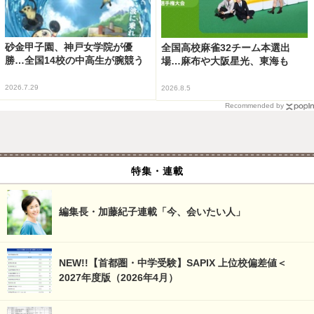
砂金甲子園、神戸女学院が優
全国高校麻雀32チーム本選出
勝…全国14校の中高生が腕競う
場…麻布や大阪星光、東海も
2026.7.29
2026.8.5
Recommended by
特集・連載
編集長・加藤紀子連載「今、会いたい人」
NEW!!【首都圏・中学受験】SAPIX 上位校偏差値＜
2027年度版（2026年4月）