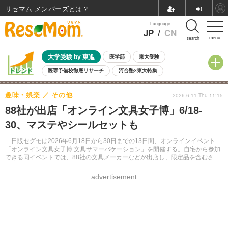
リセマム メンバーズ
Language
JP
/
CN
menu
search
大学受験 by 東進
医学部
東大受験
医専予備校徹底リサーチ
河合塾×東大特集
親子で考える大学選び
高校受験
中学受験
小学校受験
趣味・娯楽
その他
2026.6.11 Thu 11:15
共通テスト
夏休み
8月開催学校説明会・相談会
88社が出店「オンライン文具女子博」6/18-
8月開催イベント・WS
全国公立高校 過去問
人気記事
30、マステやシールセットも
自由研究教材（小学生向け）
自由研究教材（中学生向け）
ランキング
日販セグモは2026年6月18日から30日までの13日間、オンラインイベント
「オンライン文具女子博 文具サマーバケーション」を開催する。自宅から参加
できる同イベントでは、88社の文具メーカーなどが出店し、限定品を含むさま
ざまな文具を購入できる。開催に先立ち、6月17日には公式Instagramでライブ
配信も予定されている。
advertisement