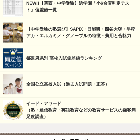
NEW!!【関西・中学受験】浜学園「小6合否判定テス
ト」偏差値一覧
【中学受験の塾選び】SAPIX・日能研・四谷大塚・早稲
アカ・エルカミノ・グノーブルの特徴・費用と合格力
都道府県別 高校入試偏差値ランキング
全国公立高校入試（過去入試問題・正答）
イード・アワード
（塾・通信教育・英語教育などの教育サービスの顧客満
足度調査）