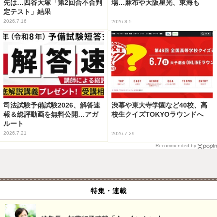
先は…四谷大塚「第2回合不合判
場…麻布や大阪星光、東海も
定テスト」結果
2026.7.16
2026.8.5
司法試験予備試験2026、解答速
渋幕や東大寺学園など40校、高
報＆総評動画を無料公開…アガ
校生クイズTOKYOラウンドへ
ルート
2026.7.21
2026.7.29
Recommended by
特集・連載