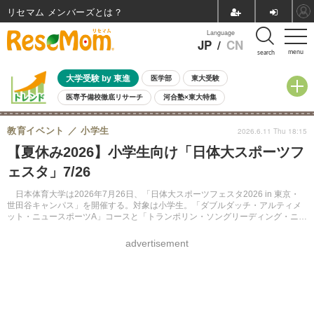
リセマム メンバーズ
Language
JP
/
CN
menu
search
大学受験 by 東進
医学部
東大受験
医専予備校徹底リサーチ
河合塾×東大特集
親子で考える大学選び
高校受験
中学受験
小学校受験
教育イベント
小学生
2026.6.11 Thu 18:15
共通テスト
夏休み
8月開催学校説明会・相談会
【夏休み2026】小学生向け「日体大スポーツフ
8月開催イベント・WS
全国公立高校 過去問
人気記事
ェスタ」7/26
自由研究教材（小学生向け）
自由研究教材（中学生向け）
ランキング
日本体育大学は2026年7月26日、「日体大スポーツフェスタ2026 in 東京・
世田谷キャンパス」を開催する。対象は小学生。「ダブルダッチ・アルティメ
ット・ニュースポーツA」コースと「トランポリン・ソングリーディング・ニュ
ースポーツB」コースより選択。定員は各コース60名。参加費500円。抽選制。
申込期限は6月28日。
advertisement