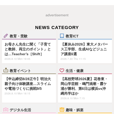
advertisement
NEWS CATEGORY
教育・受験
教育ICT
お母さん先生に聞く「子育て
【夏休み2026】東大メタバー
と教師、両立のポイント」と
ス工学部、生成AIなどジュニ
は…Teacher’s［Shift］
ア講座6選
2026.8.10 Mon 19:45
2026.7.30 Thu 11:15
教育イベント
生活・健康
【申込締切8/28正午】明治大
【高校野球2026夏】花巻東・
親子向け体験講座…スライム
岡山学芸館・鳴門渦潮・霞ケ
や電池づくりに挑戦9/5
浦が勝利、第6日は横浜vs沖
縄尚学ほか
2026.8.10 Mon 18:15
2026.8.10 Mon 7:15
デジタル生活
趣味・娯楽