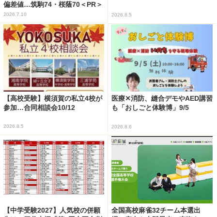
偏差値…筑駒74・桜蔭70＜PR＞
2026.7.10
2026.8.5
【高校受験】横須賀の私立4校が
医療✕消防、縫合デモやAED講習
参加…合同相談会10/12
も「おしごと体験博」9/5
2026.8.5
2026.8.6
【中学受験2027】人気校の併願
全国高校麻雀32チーム本選出