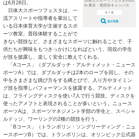
日体大スポーツフェスタ2026
は6月28日。
in 東京・世田谷キャンパス
日体大スポーツフェスタは、一
全 1 枚
流アスリートや指導者を輩出して
拡大写真
いる日本体育大学が主催するスポ
ーツ教室。普段体験することがで
きない競技など、さまざまなスポーツに触れることで、子
供たちが興味をもつきっかけになればという。現役の学生
が技を披露し、楽しく安全に教えてくれる。
「Aコース」（ダブルダッチ・アルティメット・ニュース
ポーツA）では、ダブルダッチは2本のロープを回し、その
中をさまざまな跳び方をする縄とびで、入り方やタイミン
グ技を指導しパフォーマンスを披露する。アルティメット
は、フライングディスクを使い7人で行う競技。ディスクを
使ったアメフトと表現されることが多いという。ニュース
ポーツAは、スポーツマネジメント学部の学生と、スペシャ
ルドッジ、ワーリングの2種の競技を行う。
「Bコース」（トランポリン・ソングリーディング・ニュ
ースポーツB）では、トランポリンは、オリンピック公式器