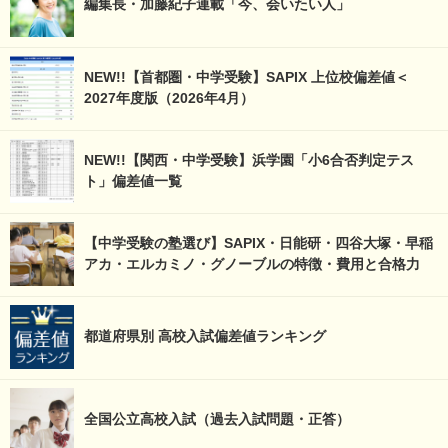
編集長・加藤紀子連載「今、会いたい人」
NEW!!【首都圏・中学受験】SAPIX 上位校偏差値＜
2027年度版（2026年4月）
NEW!!【関西・中学受験】浜学園「小6合否判定テス
ト」偏差値一覧
【中学受験の塾選び】SAPIX・日能研・四谷大塚・早稲
アカ・エルカミノ・グノーブルの特徴・費用と合格力
都道府県別 高校入試偏差値ランキング
全国公立高校入試（過去入試問題・正答）