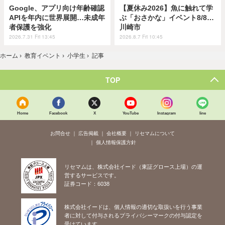
Google、アプリ向け年齢確認
【夏休み2026】魚に触れて学
APIを年内に世界展開…未成年
ぶ「おさかな」イベント8/8…
者保護を強化
川崎市
2026.7.31 Fri 13:45
2026.8.7 Fri 10:45
ホーム
›
教育イベント
›
小学生
›
記事
TOP
Home
Facebook
X
YouTube
Instagram
line
お問合せ
広告掲載
会社概要
リセマムについて
個人情報保護方針
リセマムは、株式会社イード（東証グロース上場）の運
営するサービスです。
証券コード：6038
株式会社イードは、個人情報の適切な取扱いを行う事業
者に対して付与されるプライバシーマークの付与認定を
受けています。