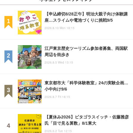
【申込締切8/28正午】明治大親子向け体験講
座…スライムや電池づくりに挑戦9/5
2026.8.10 Mon 18:15
江戸東京歴史ツーリズム参加者募集、両国駅
周辺を街歩き
2026.8.5 Wed 13:15
東京都市大「科学体験教室」24の実験企画…
小中向け9/6
2026.8.7 Fri 18:15
【夏休み2026】ピタゴラスイッチ・佐藤雅彦
氏「目で見る算数」8/1東大
2026.6.2 Tue 12:15