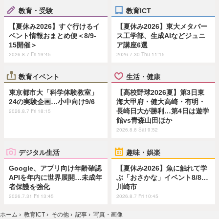
教育・受験
教育ICT
【夏休み2026】すぐ行けるイ
【夏休み2026】東大メタバー
ベント情報おまとめ便＜8/9-
ス工学部、生成AIなどジュニ
15開催＞
ア講座6選
2026.8.7 Fri 19:45
2026.7.30 Thu 11:15
教育イベント
生活・健康
東京都市大「科学体験教室」
【高校野球2026夏】第3日東
24の実験企画…小中向け9/6
海大甲府・健大高崎・有明・
長崎日大が勝利…第4日は遊学
2026.8.7 Fri 18:15
館vs青森山田ほか
2026.8.8 Sat 9:52
デジタル生活
趣味・娯楽
Google、アプリ向け年齢確認
【夏休み2026】魚に触れて学
APIを年内に世界展開…未成年
ぶ「おさかな」イベント8/8…
者保護を強化
川崎市
2026.7.31 Fri 13:45
2026.8.7 Fri 10:45
ホーム
›
教育ICT
›
その他
›
記事
›
写真・画像