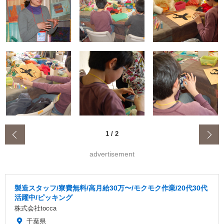
‹
1
/
2
advertisement
製造スタッフ/寮費無料/高月給30万〜/モクモク作業/20代30代
活躍中/ピッキング
株式会社tocca
千葉県