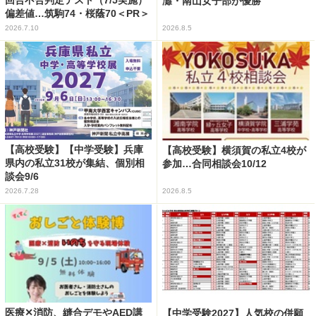
回合不合判定テスト（7/5実施）
灘・南山女子部が優勝
偏差値…筑駒74・桜蔭70＜PR＞
2026.7.10
2026.8.5
【高校受験】【中学受験】兵庫
【高校受験】横須賀の私立4校が
県内の私立31校が集結、個別相
参加…合同相談会10/12
談会9/6
2026.7.28
2026.8.5
医療✕消防、縫合デモやAED講
【中学受験2027】人気校の併願