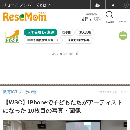
リセマム メンバーズ
Language
JP
/
CN
menu
search
大学受験 by 東進
医学部
東大受験
医専予備校徹底リサーチ
河合塾×東大特集
親子で考える大学選び
高校受験
中学受験
小学校受験
advertisement
共通テスト
夏休み
8月開催学校説明会・相談会
8月開催イベント・WS
全国公立高校 過去問
人気記事
自由研究教材（小学生向け）
自由研究教材（中学生向け）
ランキング
教育ICT
その他
2011.3.1（火） 9:33
【WSC】iPhoneで子どもたちがアーティスト
になった 10枚目の写真・画像