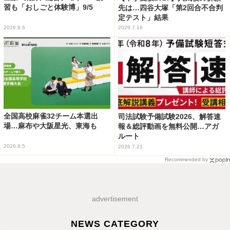
習も「おしごと体験博」9/5
先は…四谷大塚「第2回合不合判
定テスト」結果
2026.8.6
2026.7.16
全国高校麻雀32チーム本選出
司法試験予備試験2026、解答速
場…麻布や大阪星光、東海も
報＆総評動画を無料公開…アガ
ルート
2026.8.5
2026.7.21
Recommended by
advertisement
NEWS CATEGORY