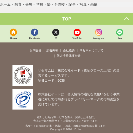
ホーム
›
教育・受験
›
学校・塾・予備校
›
記事
›
写真・画像
TOP
Home
Facebook
X
YouTube
Instagram
line
お問合せ
広告掲載
会社概要
リセマムについて
個人情報保護方針
リセマムは、株式会社イード（東証グロース上場）の運
営するサービスです。
証券コード：6038
株式会社イードは、個人情報の適切な取扱いを行う事業
者に対して付与されるプライバシーマークの付与認定を
受けています。
紹介した商品/サービスを購入、契約した場合に、
売上の一部が弊社サイトに還元されることがあります。
当サイトに掲載の記事・見出し・写真・画像の無断転載を禁じます。
Copyright © 2026 IID, Inc.