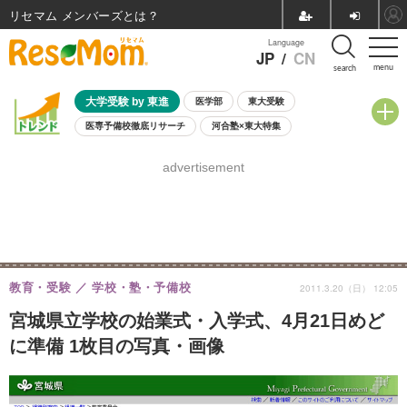
リセマム メンバーズ
Language
JP
/
CN
menu
search
大学受験 by 東進
医学部
東大受験
医専予備校徹底リサーチ
河合塾×東大特集
親子で考える大学選び
高校受験
中学受験
小学校受験
advertisement
共通テスト
夏休み
8月開催学校説明会・相談会
8月開催イベント・WS
全国公立高校 過去問
人気記事
自由研究教材（小学生向け）
自由研究教材（中学生向け）
ランキング
教育・受験
学校・塾・予備校
2011.3.20（日） 12:05
宮城県立学校の始業式・入学式、4月21日めど
に準備 1枚目の写真・画像