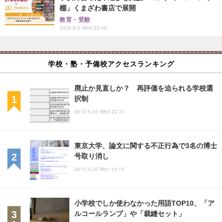
棚」くまざわ書店で展開
教育・受験
2026.8.5 Wed 23:45
学校・塾・予備校アクセスランキング
廃止か見直しか？ 再評価を迫られる学校選
択制
2012.5.23 Wed 22:37
東京大学、論文に関する不正行為で3名の博士
号取り消し
2015.3.30 Mon 14:15
小学校でしか使わなかった用語TOP10、「ア
ルコールランプ」や「裁縫セット」