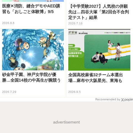
医療✕消防、縫合デモやAED講
【中学受験2027】人気校の併願
習も「おしごと体験博」9/5
先は…四谷大塚「第2回合不合判
定テスト」結果
2026.8.6
2026.7.16
砂金甲子園、神戸女学院が優
全国高校麻雀32チーム本選出
勝…全国14校の中高生が腕競う
場…麻布や大阪星光、東海も
2026.7.29
2026.8.5
Recommended by
advertisement