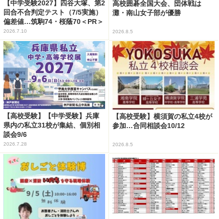
【中学受験2027】四谷大塚、第2
高校囲碁全国大会、団体戦は
回合不合判定テスト（7/5実施）
灘・南山女子部が優勝
偏差値…筑駒74・桜蔭70＜PR＞
2026.7.10
2026.8.5
【高校受験】【中学受験】兵庫
【高校受験】横須賀の私立4校が
県内の私立31校が集結、個別相
参加…合同相談会10/12
談会9/6
2026.7.28
2026.8.5