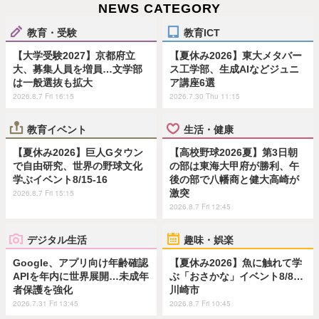
NEWS CATEGORY
教育・受験
教育ICT
【大学受験2027】京都府立
【夏休み2026】東大メタバー
大、募集人員を増員…文学部
ス工学部、生成AIなどジュニ
は一般選抜も拡大
ア講座6選
2026.8.7 Fri 16:15
2026.7.30 Thu 11:15
教育イベント
生活・健康
【夏休み2026】巨人Gタウン
【高校野球2026夏】第3日朝
で自由研究、世界の野球文化
の部は東海大甲府が勝利、午
学ぶイベント8/15-16
後の部で八幡商と健大高崎が
激突
2026.8.7 Fri 15:15
2026.8.7 Fri 12:45
デジタル生活
趣味・娯楽
Google、アプリ向け年齢確認
【夏休み2026】魚に触れて学
APIを年内に世界展開…未成年
ぶ「おさかな」イベント8/8…
者保護を強化
川崎市
2026.7.31 Fri 13:45
2026.8.7 Fri 10:45