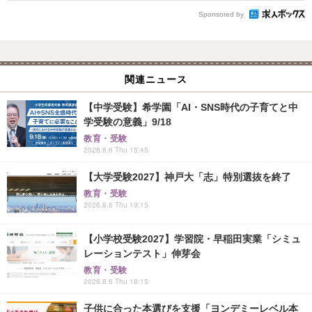
Sponsored by
関連ニュース
【中学受験】希学園「AI・SNS時代の子育てと中
学受験の意義」9/18
教育・受験
2026.8.6 Thu 15:45
【大学受験2027】神戸大「志」特別選抜を終了
教育・受験
2026.8.6 Thu 19:15
【小学校受験2027】学習院・早稲田実業「シミュ
レーションテスト」伸芽会
教育・受験
2026.8.6 Thu 18:15
子供に合った本選びを支援「ヨンデミーレベル本