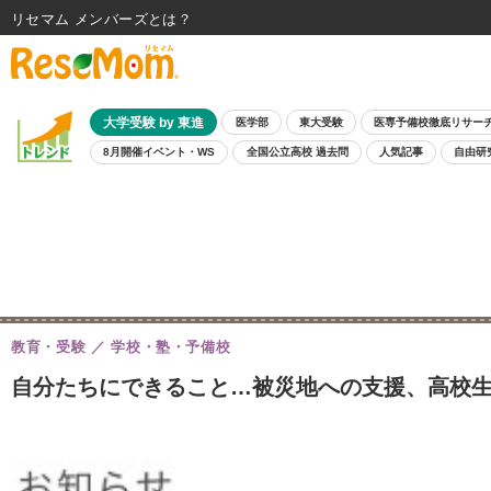
リセマム メンバーズ
大学受験 by 東進
医学部
東大受験
医専予備校徹底リサー
8月開催イベント・WS
全国公立高校 過去問
人気記事
自由研
教育・受験
学校・塾・予備校
自分たちにできること…被災地への支援、高校生