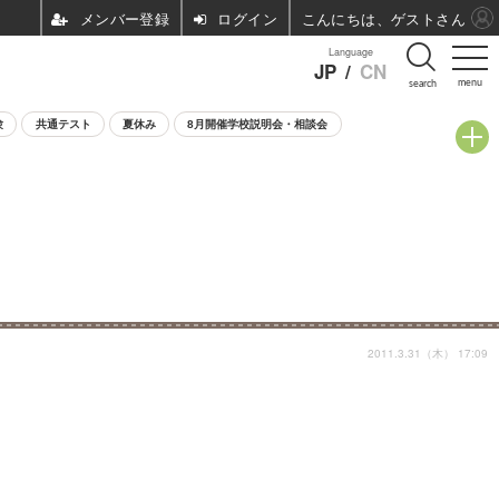
ログイン
こんにちは、ゲストさん
Language
JP
/
CN
menu
search
験
共通テスト
夏休み
8月開催学校説明会・相談会
2011.3.31（木） 17:09