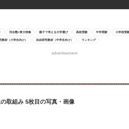
チ
河合塾×東大特集
親子で考える大学選び
高校受験
中学受験
小学校受
究教材（小学生向け）
自由研究教材（中学生向け）
ランキング
advertisement
の取組み 5枚目の写真・画像